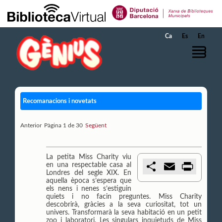
Salta al contingut principal
Ca
Es
En
Recomanacions i novetats
Anterior
Pàgina 1 de 30
Següent
La petita Miss Charity viu
C
E
P
en una respectable casa al
o
m
r
Londres del segle XIX. En
m
a
i
aquella època s’espera que
p
i
n
els nens i nenes s’estiguin
a
l
t
quiets i no facin preguntes. Miss Charity
r
descobrirà, gràcies a la seva curiositat, tot un
t
univers. Transformarà la seva habitació en un petit
i
zoo i laboratori. Les singulars inquietuds de Miss