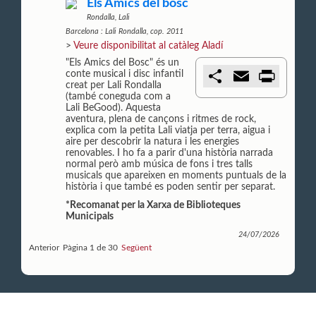
Els Amics del bosc
Rondalla, Lali
Barcelona : Lali Rondalla, cop. 2011
>
Veure disponibilitat al catàleg Aladí
"Els Amics del Bosc" és un
C
E
P
conte musical i disc infantil
o
m
r
creat per Lali Rondalla
m
a
i
(també coneguda com a
p
i
n
Lali BeGood). Aquesta
a
l
t
aventura, plena de cançons i ritmes de rock,
r
explica com la petita Lali viatja per terra, aigua i
t
aire per descobrir la natura i les energies
i
renovables. I ho fa a parir d'una història narrada
r
normal però amb música de fons i tres talls
musicals que apareixen en moments puntuals de la
història i que també es poden sentir per separat.
*Recomanat per la Xarxa de Biblioteques
Municipals
24/07/2026
Anterior
Pàgina 1 de 30
Següent