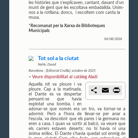
r
les històries que s’explicaven, cantant, davant d’un
munt de gent que les escoltava embadalida. Unim-
nos a la rotllana, doncs, i escoltem com canta la
musa.
*
Recomanat per la Xarxa de Biblioteques
Municipals
04/08/2026
Tot sol a la ciutat
Nel·lo, David
Barcelona : [Editorial Cruïlla], octubre de 2025
>
Veure disponibilitat al catàleg Aladí
Aquella nit va ploure i va
C
E
P
ploure. Cap a la matinada,
o
m
r
el Dante es va despertar
m
a
i
pensant-se que havia
p
i
n
explotat una bomba, i en
a
l
t
adonar-se que només era un tro, va tornar-se a
r
adormir. Però a l’hora de llevar-se per anar a
t
l’escola, va descobrir que els pares i la germana no
i
eren a casa. I quan va sortir al balcó, va veure que
r
els carrers estaven deserts: no hi havia ni una
ànima enlloc. El Dante s’havia quedat sol enmig de