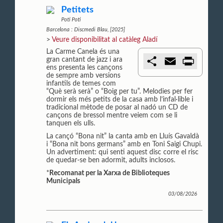
Petitets
Poti Poti
Barcelona : Discmedi Blau, [2025]
>
Veure disponibilitat al catàleg Aladí
La Carme Canela és una
C
E
P
gran cantant de jazz i ara
o
m
r
ens presenta les cançons
m
a
i
de sempre amb versions
p
i
n
infantils de temes com
a
l
t
“Què serà serà” o “Boig per tu”. Melodies per fer
r
dormir els més petits de la casa amb l’infal·lible i
t
tradicional mètode de posar al nadó un CD de
i
cançons de bressol mentre veiem com se li
r
tanquen els ulls.
La cançó “Bona nit” la canta amb en Lluís Gavaldà
i “Bona nit bons germans” amb en Toni Saigi Chupi.
Un advertiment: qui senti aquest disc corre el risc
de quedar-se ben adormit, adults inclosos.
*
Recomanat per la Xarxa de Biblioteques
Municipals
03/08/2026