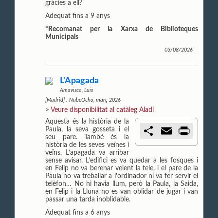
gràcies a ell?
Adequat fins a 9 anys
*
Recomanat per la Xarxa de Biblioteques
Municipals
03/08/2026
L'Apagada
Amavisca, Luis
[Madrid] : NubeOcho, març 2026
>
Veure disponibilitat al catàleg Aladí
Aquesta és la història de la
C
E
P
Paula, la seva gosseta i el
o
m
r
seu pare. També és la
m
a
i
història de les seves veïnes i
p
i
n
veïns. L’apagada va arribar
a
l
t
sense avisar. L’edifici es va quedar a les fosques i
r
en Felip no va berenar veient la tele, i el pare de la
t
Paula no va treballar a l’ordinador ni va fer servir el
i
telèfon… No hi havia llum, però la Paula, la Saida,
r
en Felip i la Lluna no es van oblidar de jugar i van
passar una tarda inoblidable.
Adequat fins a 6 anys