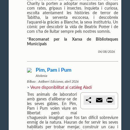
r
Charity la porten a adoptar mascotes tan dispars
com rates, gripaus i insectes. Inquieta i curiosa,
escolta atentament les històries de terror de
Tabitha, la serventa escocesa, i descobreix
l’aquarel·la gràcies a Blanche, la seva institutriu. Un
còmic per descobrir la vida de Beatrix Potter i de
com s’ha de lluitar sempre pels nostres somnis.
*
Recomanat per la Xarxa de Biblioteques
Municipals
04/08/2026
Pim, Pam i Pum
Atolonia
Bilbao : Astiberri Ediciones, abril 2026
>
Veure disponibilitat al catàleg Aladí
Tres animals de laboratori
C
E
P
amb ganes d’alliberar-se de
o
m
r
les seves gàbies. En Pim,
m
a
i
Pam i Pum volen viure en
p
i
n
llibertat però mai
a
l
t
s’haguessin imaginat que fos tan difícil sobreviure
r
enmig de la natura. Hauran de fer servir les seves
t
habilitats per trobar menjar, construir un cau i