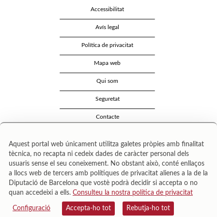
Accessibilitat
Avís legal
Política de privacitat
Mapa web
Qui som
Seguretat
Contacte
Aquest portal web únicament utilitza galetes pròpies amb finalitat
tècnica, no recapta ni cedeix dades de caràcter personal dels
usuaris sense el seu coneixement. No obstant això, conté enllaços
a llocs web de tercers amb polítiques de privacitat alienes a la de la
Diputació de Barcelona que vostè podrà decidir si accepta o no
quan accedeixi a ells.
Consulteu la nostra política de privacitat
Área de Cultura – Gerència de Serveis de Biblioteques. Zamora, 73. 08018 Barcelona. Tel:
943 022 222.
Configuració
Accepta-ho tot
Rebutja-ho tot
© Il·lustracions: Txesco Montalt · Esther Pradell · Agustín Comotto · David Maynar · Pam