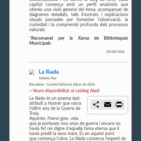
capítol comença amb un perfil anatòmic que
ofereix una visió general del tema, acompanyat de
diagrames detallats, talls il·lustrats i explicacions
visuals pensades per fomentar l’observació, la
curiositat i la comprensió profunda dels processos
naturals.
*
Recomanat per la Xarxa de Biblioteques
Municipals
04/08/2026
La Ilíada
Sabaté, Pau
Barcelona : Combel Editorial, febrer de 2026
>
Veure disponibilitat al catàleg Aladí
La Ilíada és un poema èpic
C
E
P
atribuït a Homer que narra
o
m
r
l’últim any de la Guerra de
m
a
i
Troia.
p
i
n
Aquil·les, l’heroi grec, veia
a
l
t
que ja portaven nou anys de guerra i encara no
r
havia fet res digne d’aquella fama eterna que li
t
havia predit la seva mare. És en aquest punt
i
que comença l’obra. La Ilíada conserva l’esperit de