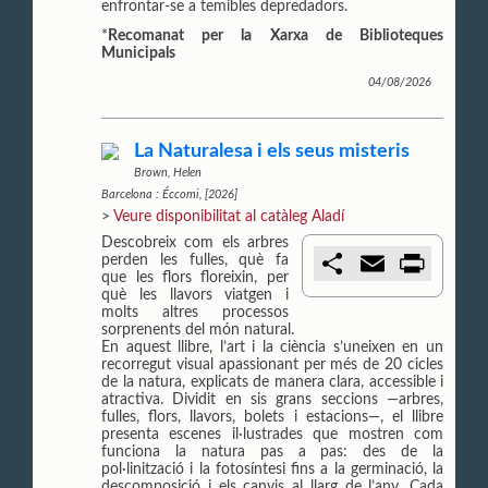
i
enfrontar-se a temibles depredadors.
r
*
Recomanat per la Xarxa de Biblioteques
Municipals
04/08/2026
La Naturalesa i els seus misteris
Brown, Helen
Barcelona : Éccomi, [2026]
>
Veure disponibilitat al catàleg Aladí
Descobreix com els arbres
C
E
P
perden les fulles, què fa
o
m
r
que les flors floreixin, per
m
a
i
què les llavors viatgen i
p
i
n
molts altres processos
a
l
t
sorprenents del món natural.
r
En aquest llibre, l’art i la ciència s’uneixen en un
t
recorregut visual apassionant per més de 20 cicles
i
de la natura, explicats de manera clara, accessible i
r
atractiva. Dividit en sis grans seccions —arbres,
fulles, flors, llavors, bolets i estacions—, el llibre
presenta escenes il·lustrades que mostren com
funciona la natura pas a pas: des de la
pol·linització i la fotosíntesi fins a la germinació, la
descomposició i els canvis al llarg de l’any. Cada