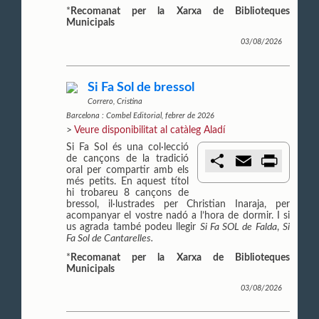
*
Recomanat per la Xarxa de Biblioteques
Municipals
03/08/2026
Si Fa Sol de bressol
Correro, Cristina
Barcelona : Combel Editorial, febrer de 2026
>
Veure disponibilitat al catàleg Aladí
Si Fa Sol és una col·lecció
C
E
P
de cançons de la tradició
o
m
r
oral per compartir amb els
m
a
i
més petits. En aquest títol
p
i
n
hi trobareu 8 cançons de
a
l
t
bressol, il·lustrades per Christian Inaraja, per
r
acompanyar el vostre nadó a l’hora de dormir. I si
t
us agrada també podeu llegir
Si Fa SOL de Falda
,
Si
i
Fa Sol de Cantarelles.
r
*
Recomanat per la Xarxa de Biblioteques
Municipals
03/08/2026