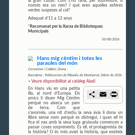
la gran ciutat! Com s'ho faria, per sobreviure, si
només era un nen? I què eren aquelles esferes
verdes suspeses al cel?
Adequat d’11 a 12 anys
*
Recomanat per la Xarxa de Biblioteques
Municipals
03/08/2026
Hans mig cèntim i totes les
paraules del món
Coromines i Calders, Diana
Barcelona : Publicacions de l'Abadia de Montserrat, febrer de 2026
>
Veure disponibilitat al catàleg Aladí
En Hans viu en una petita
C
E
P
illa, al nord d’Europa. Els
o
m
r
amics li diuen Mig Cèntim
m
a
i
perquè no aixeca un pam
p
i
n
de terra. Com que
a
l
t
s’avorreix, una nit d’estiu la seva àvia li dona un
r
llibre sense nom perquè es distregui, i quan ell hi
t
fica el nas amb la seva lupa gruixuda comencen a
i
passar coses sorprenents. És ell, el protagonista de
r
la història? O és més aviat la història, que existeix