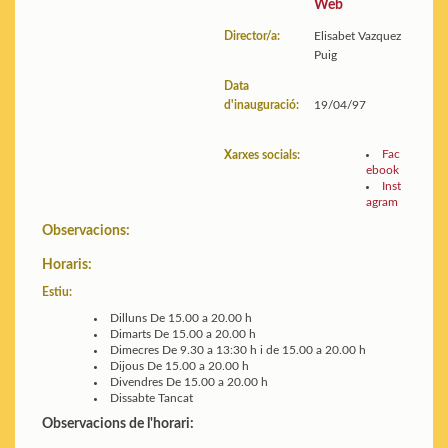
Web
Director/a:
Elisabet Vazquez
Puig
Data
d'inauguració:
19/04/97
Fac
Xarxes socials:
ebook
Inst
agram
Observacions:
Horaris:
Estiu:
Dilluns
De 15.00 a 20.00 h
Dimarts
De 15.00 a 20.00 h
Dimecres
De 9.30 a 13:30 h i de 15.00 a 20.00 h
Dijous
De 15.00 a 20.00 h
Divendres
De 15.00 a 20.00 h
Dissabte
Tancat
Observacions de l'horari: