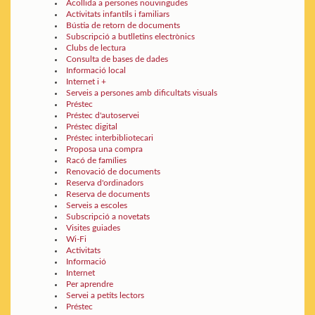
Acollida a persones nouvingudes
Activitats infantils i familiars
Bústia de retorn de documents
Subscripció a butlletins electrònics
Clubs de lectura
Consulta de bases de dades
Informació local
Internet i +
Serveis a persones amb dificultats visuals
Préstec
Préstec d'autoservei
Préstec digital
Préstec interbibliotecari
Proposa una compra
Racó de famílies
Renovació de documents
Reserva d'ordinadors
Reserva de documents
Serveis a escoles
Subscripció a novetats
Visites guiades
Wi-Fi
Activitats
Informació
Internet
Per aprendre
Servei a petits lectors
Préstec