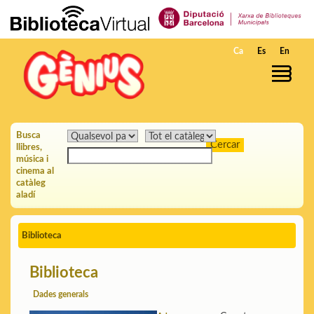
Salta al contingut principal
Ca
Es
En
Busca
llibres,
música i
cinema al
catàleg
aladí
Biblioteca
Biblioteca
Dades generals