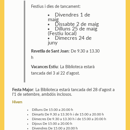
Festius i dies de tancament:
Divendres 1 de
maig
Dissabte 2 de maig
Dilluns 25 de maig
(Festiu local)
Dimecres 24 de
juny
Revetlla de Sant Joan:
De 9.30 a 13.30
h
Vacances Estiu
: La Biblioteca estarà
tancada del 3 al 22 d'agost.
Festa Major
: La Biblioteca estarà tancada del 28 d'agost a
l'1 de setembre, ambdós inclosos.
Hivern
Dilluns
De 15.00 a 20.00 h
Dimarts
De 9.30 a 13.30 h i de 15.00 a 20.00 h
Dimecres
De 9.30 a 13.30 h i de 15.00 a 20.00 h
Dijous
De 15.00 a 20.00 h
Divendres
De 15.00 a 20.00 h