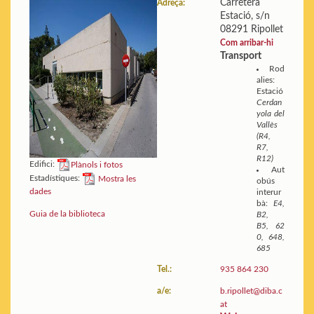
Carretera
Adreça:
Estació, s/n
08291 Ripollet
Com arribar-hi
Transport
Rod
alies:
Estació
Cerdan
yola del
Vallès
(R4,
R7,
R12)
Edifici:
Plànols i fotos
Aut
Estadístiques:
Mostra les
obús
dades
interur
bà:
E4,
Guia de la biblioteca
B2,
B5, 62
0, 648,
685
Tel.:
935 864 230
a/e:
b.ripollet@diba.c
at