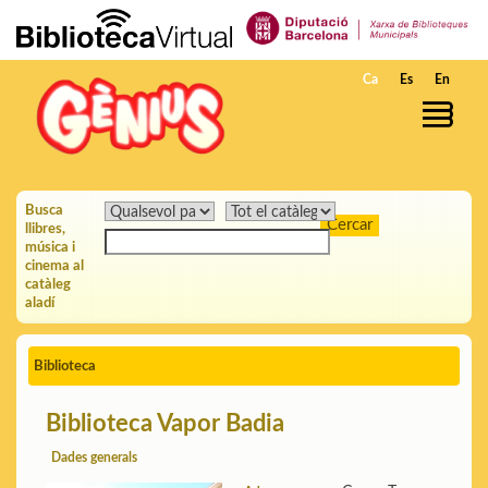
Salta al contingut principal
Ca
Es
En
Busca
llibres,
música i
cinema al
catàleg
aladí
Biblioteca
Biblioteca Vapor Badia
Dades generals