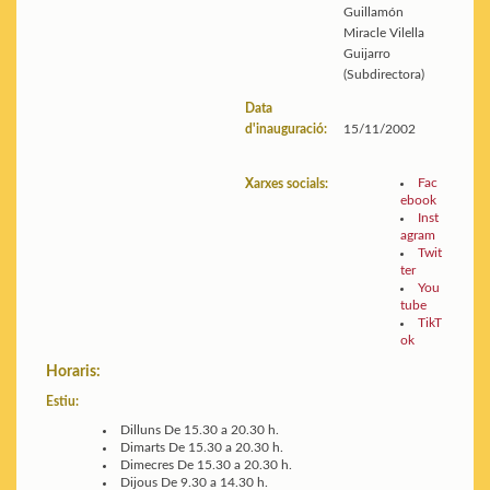
Guillamón
Miracle Vilella
Guijarro
(Subdirectora)
Data
d'inauguració:
15/11/2002
Fac
Xarxes socials:
ebook
Inst
agram
Twit
ter
You
tube
TikT
ok
Horaris:
Estiu:
Dilluns
De 15.30 a 20.30 h.
Dimarts
De 15.30 a 20.30 h.
Dimecres
De 15.30 a 20.30 h.
Dijous
De 9.30 a 14.30 h.