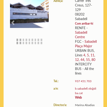
Carrer Tres
Adreça:
Creus, 127-
Edifici:
Plànols i fotos
129
Estadístiques:
Mostra les
08202
dades
Sabadell
Com arribar-hi
Previous
Next
RENFE -
Sabadell
Centre
FGC -
Sabadell
Plaça Major
URBAN BUS,
Lines
4
,
5
,
11
,
12
,
44
,
55
,
80
INTERCITY
BUS - All the
lines
Tel.:
937 451 703
a/e:
b.sabadell.vb@di
ba.cat
Web
Director/a:
Marina Abadias