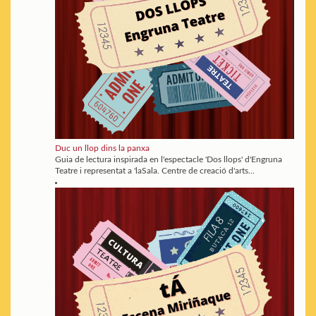
Duc un llop dins la panxa
Guia de lectura inspirada en l'espectacle 'Dos llops' d'Engruna
Teatre i representat a 'laSala. Centre de creació d'arts...