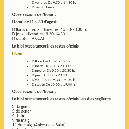
Divendres
De 9.30 a 14.30 h.
Dissabte
Tancat
Observacions de l'horari:
Horari de l'1 al 30 d'agost:
Dilluns, dimarts i dimecres: 15.30-20.30 h.
Dijous i divendres: 9.30-14.30 h.
Dissabte: TANCAT
La biblioteca tancarà les festes oficials
Hivern
Dilluns
De 15.30 a 20.30 h.
Dimarts
De 9.30 a 20.30 h.
Dimecres
De 9.30 a 20.30 h.
Dijous
De 9.30 a 20.30 h.
Divendres
De 9.30 a 20.30 h.
Dissabte
De 10.00 a 19.00 h.
Observacions de l'horari:
La biblioteca tancarà les festes oficials i els dies següents:
2 de gener
5 de gener
4 d'abril
9 de maig
11 de maig (Aplec de la Salut)