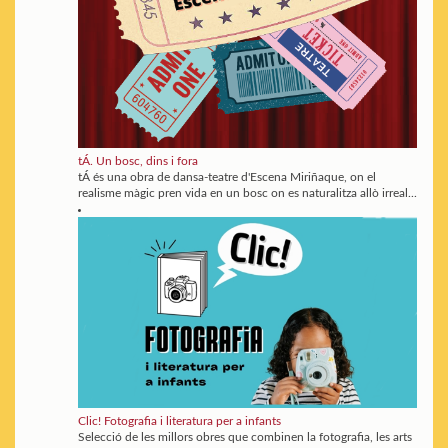
tÁ. Un bosc, dins i fora
tÁ és una obra de dansa-teatre d'Escena Miriñaque, on el
realisme màgic pren vida en un bosc on es naturalitza allò irreal...
Clic! Fotografia i literatura per a infants
Selecció de les millors obres que combinen la fotografia, les arts