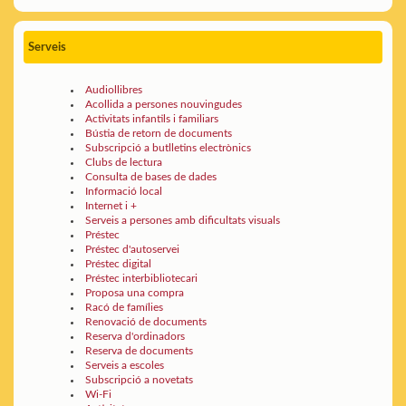
Serveis
Audiollibres
Acollida a persones nouvingudes
Activitats infantils i familiars
Bústia de retorn de documents
Subscripció a butlletins electrònics
Clubs de lectura
Consulta de bases de dades
Informació local
Internet i +
Serveis a persones amb dificultats visuals
Préstec
Préstec d'autoservei
Préstec digital
Préstec interbibliotecari
Proposa una compra
Racó de famílies
Renovació de documents
Reserva d'ordinadors
Reserva de documents
Serveis a escoles
Subscripció a novetats
Wi-Fi