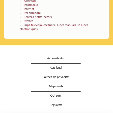
Activitats
Informació
Internet
Per aprendre
Servei a petits lectors
Préstec
Lupa televisió, escàners i lupes manuals i/o lupes
electròniques
Accessibilitat
Avís legal
Política de privacitat
Mapa web
Qui som
Seguretat