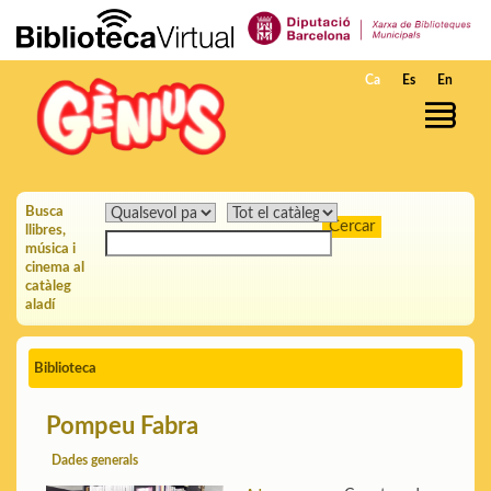
Salta al contingut principal
Ca
Es
En
Busca
llibres,
música i
cinema al
catàleg
aladí
Biblioteca
Pompeu Fabra
Dades generals