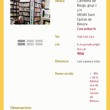
Carretera de
Adreça:
Berga, grup c
Edifici:
Plànols i fotos
s/n
Estadístiques:
Mostra les
08580 Sant
dades
Quirze de
Besora
Previous
Next
Com arribar-hi
Tel.:
938 550 263
a/e:
b.st.quirzeb.pf@d
iba.cat
Web
Director/a:
Laia Lapeyra Julià
Blo
Xarxes socials:
c de la
Bibliot
eca de
Sant
Quirze
de
Besora
Observacions: