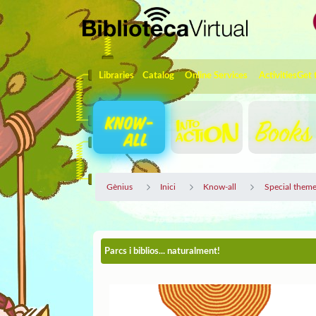
Skip to Main Content
Navigation
Libraries
Catalog
Online Services
Activities
Get 
Gènius
Inici
Know-all
Special theme
Parcs i biblios... naturalment!