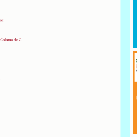
xac
ta Coloma de G
.
t