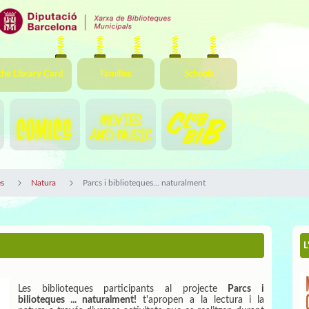
the Library Card
Famílies
Schools
s
Natura
Parcs i biblioteques... naturalment
L
Les biblioteques participants al projecte
Parcs i
bilioteques ... naturalment!
t'apropen a la lectura i la