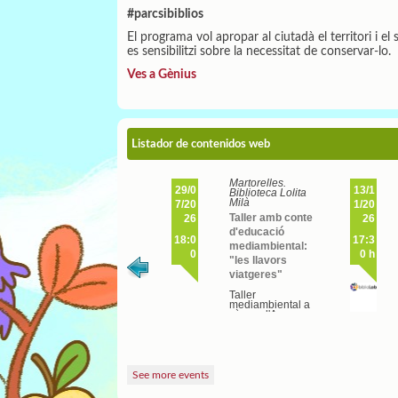
#parcsibiblios
El programa vol apropar al ciutadà el territori i e
es sensibilitzi sobre la necessitat de conservar-lo.
Ves a Gènius
Listador de contenidos web
Martorelles.
29/0
13/1
Biblioteca Lolita
Milà
7/20
1/20
Taller amb conte
26
26
d'educació
18:0
17:3
mediambiental:
0
0 h
"les llavors
viatgeres"
Taller
mediambiental a
càrrec d'Anna...
See more events