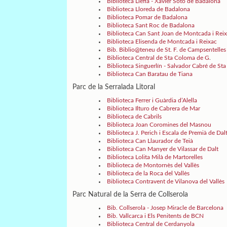
Biblioteca Llefià - Xavier Soto de Badalona
Biblioteca Lloreda de Badalona
Biblioteca Pomar de Badalona
Biblioteca Sant Roc de Badalona
Biblioteca Can Sant Joan de Montcada i Rei
Biblioteca Elisenda de Montcada i Reixac
Bib. Biblio@teneu de St. F. de Campsentelles
Biblioteca Central de Sta Coloma de G
.
Biblioteca Singuerlín - Salvador Cabré de S
Biblioteca Can Baratau de Tiana
Parc de la Serralada Litoral
Biblioteca Ferrer i Guàrdia d’Alella
Biblioteca Ilturo de Cabrera de Mar
Biblioteca de Cabrils
Biblioteca Joan Coromines del Masnou
Biblioteca J. Perich i Escala de Premià de Dal
Biblioteca Can Llaurador de Teià
Biblioteca Can Manyer de Vilassar de Dalt
Biblioteca Lolita Milà de Martorelles
Biblioteca de Montornès del Vallès
Biblioteca de la Roca del Vallès
Biblioteca Contravent de Vilanova del Vallès
Parc Natural de la Serra de Collserola
Bib. Collserola - Josep Miracle de Barcelona
Bib. Vallcarca i Els Penitents de BCN
Biblioteca Central de Cerdanyola