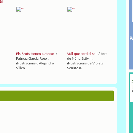
al
Els Bruts tornen a atacar
/
Vull que sorti el sol
/ text
Patricia García Rojo ;
de Núria Estivill ;
il·lustracions d'Alejandro
il·lustracions de Violeta
Villén
Serratosa