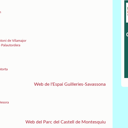
n
ntoni de Vilamajor
e Palautordera
atorta
Web de l'Espai Guilleries-Savassona
Besora
Web del Parc del Castell de Montesquiu