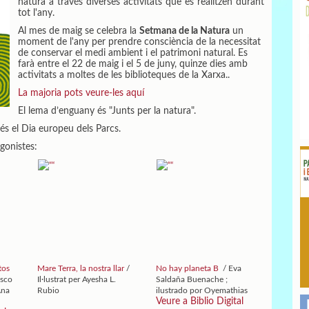
natura a través diverses activitats que es realitzen durant
tot l'any.
Al mes de maig se celebra la
Setmana de la Natura
un
moment de l'any per prendre consciència de la necessitat
de conservar el medi ambient i el patrimoni natural. Es
farà entre el 22 de maig i el 5 de juny, quinze dies amb
activitats a moltes de les biblioteques de la Xarxa..
La majoria pots veure-les aquí
El lema d’enguany és "Junts per la natura".
és el Dia europeu dels Parcs.
gonistes:
tos
Mare Terra, la nostra llar
/
No hay planeta B
/ Eva
isco
Il·lustrat per Ayesha L.
Saldaña Buenache ;
Ana
Rubio
ilustrado por Oyemathias
Veure a Biblio Digital