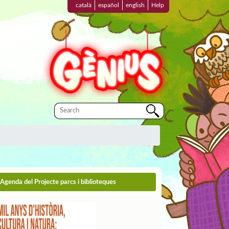
català
español
english
Help
'Agenda del Projecte parcs i biblioteques