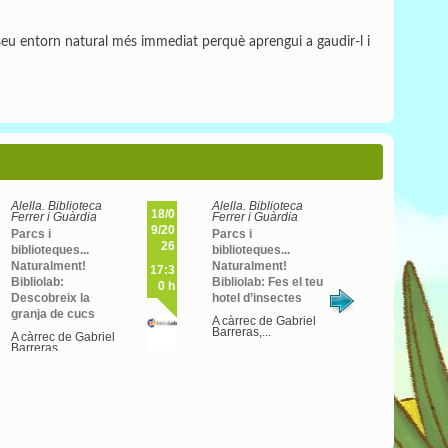
l seu entorn natural més immediat perquè aprengui a gaudir-l i
Alella. Biblioteca
Alella. Biblioteca
Cabril
18/0
22/0
Ferrer i Guàrdia
Ferrer i Guàrdia
Confe
9/20
5/20
Parcs i
Parcs i
passa
26
26
biblioteques...
biblioteques...
nostra
Naturalment!
Naturalment!
17:3
19h
DANA 
Bibliolab:
Bibliolab: Fes el teu
0 h
Cabri
Descobreix la
hotel d’insectes
Confe
granja de cucs
A càrrec de Gabriel
passar
Barreras,...
A càrrec de Gabriel
Barreras,...