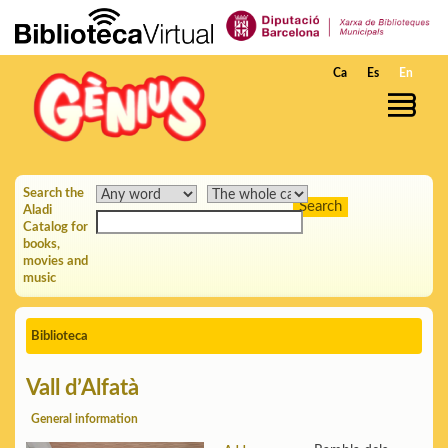
Skip to Main Content
Ca
Es
En
Search the
Aladi
Catalog for
books,
movies and
music
Biblioteca
Vall d’Alfatà
General information