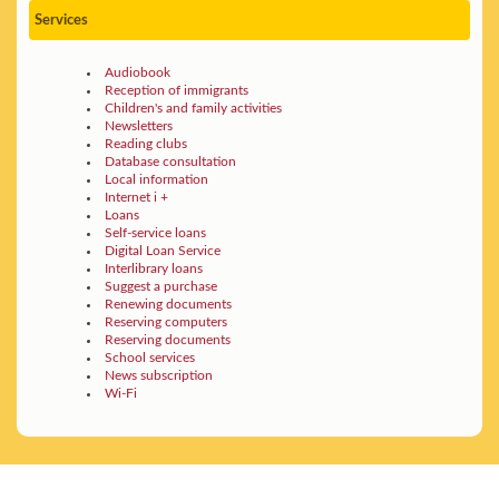
Services
Audiobook
Reception of immigrants
Children's and family activities
Newsletters
Reading clubs
Database consultation
Local information
Internet i +
Loans
Self-service loans
Digital Loan Service
Interlibrary loans
Suggest a purchase
Renewing documents
Reserving computers
Reserving documents
School services
News subscription
Wi-Fi