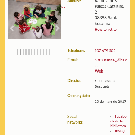
Rambla dels
Address:
Països Catalans,
Building:
Floor plans and photos
2
Statistics:
View data
08398 Santa
Susanna
How to get to
Previous
Next
Telephone:
937 679 502
E-mail:
b.st.susanna@diba.c
at
Web
Director:
Ester Pascual
Busquets
Opening date:
20 de maig de 2017
Facebo
Social
ok de la
networks:
biblioteca
Instagr