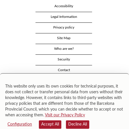
Accessibility
Legal Information
Privacy policy
Site Map
Who are we?
Security
Contact
This website only uses its own cookies for technical purposes, it
does not collect or transfer personal data from users without their
knowledge. However, it contains links to third-party websites with
privacy policies that are different from those of the Barcelona
Provincial Council, which you can decide whether to accept or not
when accessing them.
Visit our Privacy Policy
Área de Cultura – Gerència de Serveis de Biblioteques. Zamora, 73. 08018 Barcelona. Tel:
943 022 222.
Configuration
Accept All
Decline All
© Il·lustracions: Txesco Montalt · Esther Pradell · Agustín Comotto · David Maynar · Pam