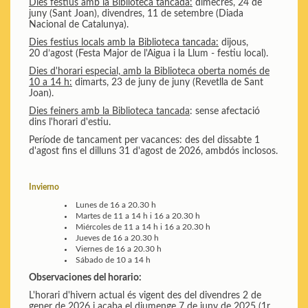
Dies festius amb la Biblioteca tancada:
dimecres, 24 de
juny (Sant Joan), divendres, 11 de setembre (Diada
Nacional de Catalunya).
Dies festius locals amb la Biblioteca tancada:
dijous,
20 d’agost (Festa Major de l'Aigua i la Llum - festiu local).
Dies d'horari especial, amb la Biblioteca oberta només de
10 a 14 h:
dimarts, 23 de juny de juny (Revetlla de Sant
Joan).
Dies feiners amb la Biblioteca tancada
: sense afectació
dins l'horari d'estiu.
Període de tancament per vacances: des del dissabte 1
d'agost fins el dilluns 31 d'agost de 2026, ambdós inclosos.
Invierno
Lunes
de 16 a 20.30 h
Martes
de 11 a 14 h i 16 a 20.30 h
Miércoles
de 11 a 14 h i 16 a 20.30 h
Jueves
de 16 a 20.30 h
Viernes
de 16 a 20.30 h
Sábado
de 10 a 14 h
Observaciones del horario:
L'horari d'hivern actual és vigent des del divendres 2 de
gener de 2026 i acaba el diumenge 7 de juny de 2025 (1r