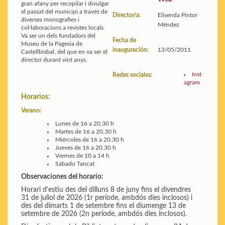
gran afany per recopilar i divulgar
el passat del municipi a través de
Director/a:
Elisenda Pintor
diverses monografies i
Méndez
col·laboracions a revistes locals.
Va ser un dels fundadors del
Fecha de
Museu de la Pagesia de
inauguración:
13/05/2011
Castellbisbal, del que en va ser el
director durant vint anys.
Inst
Redes sociales:
agram
Horarios:
Verano:
Lunes
de 16 a 20.30 h
Martes
de 16 a 20.30 h
Miércoles
de 16 a 20.30 h
Jueves
de 16 a 20.30 h
Viernes
de 10 a 14 h
Sábado
Tancat
Observaciones del horario:
Horari d'estiu des del dilluns 8 de juny fins el divendres
31 de juliol de 2026 (1r període, ambdós dies inclosos) i
des del dimarts 1 de setembre fins el diumenge 13 de
setembre de 2026 (2n període, ambdós dies inclosos).