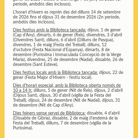
període, ambdós dies inclosos).
L'horari d'hivern es reprèn des del dilluns 14 de setembre
de 2026 fins el dijous 31 de desembre 2026 (2n període,
ambdós dies inclosos).
Dies festius amb la Biblioteca tancada:
dijous, 1 de gener
(Cap d'Any), dimarts, 6 de gener (Reis), divendres, 3 d'abril
(Divendres Sant), dilluns, 6 d’abril (Dilluns de Pasqua),
divendres, 1 de maig (Festa del Treball), dilluns, 12
d'octubre (Festa Nacional d'Espanya), dimarts, 8 de
desembre (Puríssima i Immaculada Concepció de la Verge
Maria), divendres, 25 de desembre (Nadal), dissabte, 26 de
desembre (Sant Esteve).
Dies festius locals amb la Biblioteca tancada:
dijous, 22 de
gener (Festa Major d'Hivern - festiu local).
Dies d'horari especial, amb la Biblioteca oberta només de
10 a 14 h:
dilluns, 5 de gener (Nit de Reis), dijous, 2 d'abril
(Dijous Sant), dijous, 30 d'abril (vigília de la Festa del
Treball), dijous, 24 de desembre (Nit de Nadal), dijous, 31
de desembre (Nit de Cap d'Any).
Dies feiners sense servei de Biblioteca:
dissabte, 4 d'abril
(Dissabte de Glòria), dissabte, 2 de maig (l'endemà de la
Festa del Treball), dilluns, 7 de desembre (vigília de la
Puríssima).