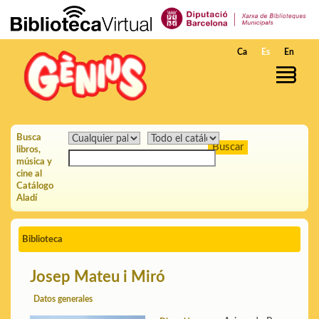
Saltar al contenido principal
Ca
Es
En
Busca
libros,
música y
cine al
Catálogo
Aladí
Biblioteca
Josep Mateu i Miró
Datos generales