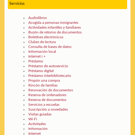
Servicios
Audiolibros
Acogida a personas inmigrantes
Actividades infantiles y familiares
Buzón de retorno de documentos
Boletines electrónicos
Clubes de lectura
Consulta de bases de datos
Información local
Internet i +
Préstamo
Préstamo de autoservicio
Préstamo digital
Préstamo interbibliotecario
Propón una compra
Rincón de familias
Renovación de documentos
Reserva de ordenadores
Reserva de documentos
Servicios a escuelas
Suscripción a novedades
Visitas guiadas
Wi-Fi
Activitades
Información
Internet