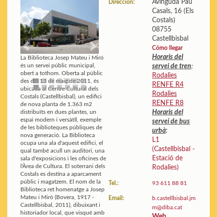
Avinguda Pau
Dirección:
Casals, 16 (Els
Edificio:
Planos y fotos
Costals)
Estadísticas:
Ver datos
08755
Guía de la biblioteca
Castellbisbal
Cómo llegar
Previous
Next
Horaris del
La Biblioteca Josep Mateu i Miró
servei de tren
:
és un servei públic municipal,
Rodalies
obert a tothom. Oberta al públic
des del 13 de maig de 2011, és
RENFE R4
ubicada al Centre Cultural dels
Rodalies
Costals (Castellbisbal), un edifici
RENFE R8
de nova planta de 1.363 m2
Horaris del
distribuïts en dues plantes, un
servei de bus
espai modern i versàtil, exemple
de les biblioteques públiques de
urbà
:
nova generació. La Biblioteca
L1
ocupa una ala d'aquest edifici, el
(Castellbisbal -
qual també acull un auditori, una
Estació de
sala d'exposicions i les oficines de
Rodalies)
l'Àrea de Cultura. El soterrani dels
Costals es destina a aparcament
Tel.:
93 611 88 81
públic i magatzem. El nom de la
Biblioteca ret homenatge a Josep
Email:
b.castellbisbal.jm
Mateu i Miró (Bovera, 1917 -
m@diba.cat
Castellbisbal, 2011), dibuixant i
historiador local, que visqué amb
Web