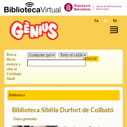
Saltar al contenido principal
Ca
Es
En
Busca
libros,
música y
cine al
Catálogo
Aladí
Biblioteca
Biblioteca Sibil·la Durfort de Collbató
Datos generales