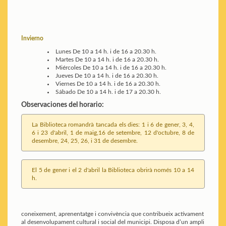
Invierno
Lunes
De 10 a 14 h. i de 16 a 20.30 h.
Martes
De 10 a 14 h. i de 16 a 20.30 h.
Miércoles
De 10 a 14 h. i de 16 a 20.30 h.
Jueves
De 10 a 14 h. i de 16 a 20.30 h.
Viernes
De 10 a 14 h. i de 16 a 20.30 h.
Sábado
De 10 a 14 h. i de 17 a 20.30 h.
Observaciones del horario:
La Biblioteca romandrà tancada els dies: 1 i 6 de gener, 3, 4,
6 i 23 d'abril, 1 de maig,16 de setembre, 12 d'octubre, 8 de
desembre, 24, 25, 26, i 31 de desembre.
El 5 de gener i el 2 d'abril la Biblioteca obrirà només 10 a 14
h.
coneixement, aprenentatge i convivència que contribueix activament
al desenvolupament cultural i social del municipi. Disposa d’un ampli