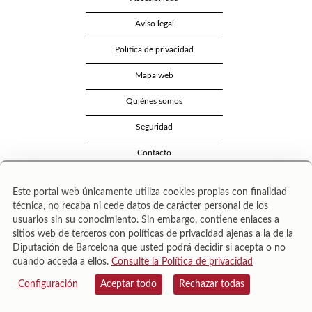
Aviso legal
Política de privacidad
Mapa web
Quiénes somos
Seguridad
Contacto
Este portal web únicamente utiliza cookies propias con finalidad
técnica, no recaba ni cede datos de carácter personal de los
usuarios sin su conocimiento. Sin embargo, contiene enlaces a
sitios web de terceros con políticas de privacidad ajenas a la de la
Diputación de Barcelona que usted podrá decidir si acepta o no
cuando acceda a ellos.
Consulte la Política de privacidad
Área de Cultura – Gerència de Serveis de Biblioteques. Zamora, 73. 08018 Barcelona. Tel:
943 022 222.
Configuración
Aceptar todo
Rechazar todas
© Il·lustracions: Txesco Montalt · Esther Pradell · Agustín Comotto · David Maynar · Pam
López · Vanesa Rovira