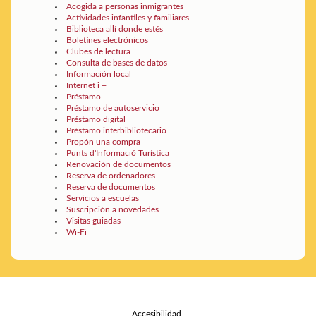
Acogida a personas inmigrantes
Actividades infantiles y familiares
Biblioteca allí donde estés
Boletines electrónicos
Clubes de lectura
Consulta de bases de datos
Información local
Internet i +
Préstamo
Préstamo de autoservicio
Préstamo digital
Préstamo interbibliotecario
Propón una compra
Punts d'Informació Turística
Renovación de documentos
Reserva de ordenadores
Reserva de documentos
Servicios a escuelas
Suscripción a novedades
Visitas guiadas
Wi-Fi
Accesibilidad