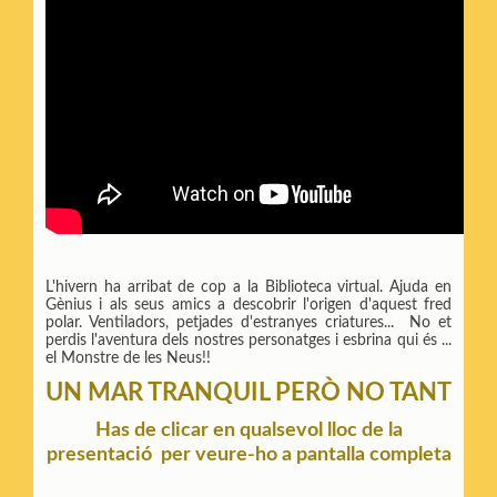
L'hivern ha arribat de cop a la Biblioteca virtual. Ajuda en
Gènius i als seus amics a descobrir l'origen d'aquest fred
polar. Ventiladors, petjades d'estranyes criatures... No et
perdis l'aventura dels nostres personatges i esbrina qui és ...
el Monstre de les Neus!!
UN MAR TRANQUIL PERÒ NO TANT
Has de clicar en qualsevol lloc de la
presentació per veure-ho a pantalla completa