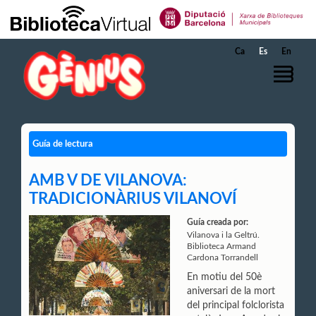
Saltar al contenido principal
Ca
Es
En
Guía de lectura
AMB V DE VILANOVA:
TRADICIONÀRIUS VILANOVÍ
Guía creada por:
Vilanova i la Geltrú.
Biblioteca Armand
Cardona Torrandell
En motiu del 50è
aniversari de la mort
del principal folclorista