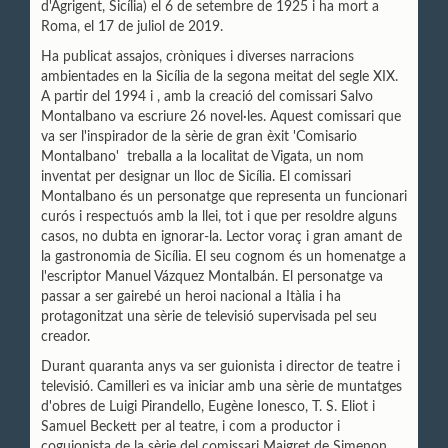
d'Agrigent, Sicília) el 6 de setembre de 1925 i ha mort a
Roma, el 17 de juliol de 2019.
Ha publicat assajos, cròniques i diverses narracions
ambientades en la Sicília de la segona meitat del segle XIX.
A partir del 1994 i , amb la creació del comissari Salvo
Montalbano va escriure 26 novel·les. Aquest comissari que
va ser l'inspirador de la sèrie de gran èxit 'Comisario
Montalbano' treballa a la localitat de Vigata, un nom
inventat per designar un lloc de Sicília. El comissari
Montalbano és un personatge que representa un funcionari
curós i respectuós amb la llei, tot i que per resoldre alguns
casos, no dubta en ignorar-la. Lector voraç i gran amant de
la gastronomia de Sicília. El seu cognom és un homenatge a
l'escriptor Manuel Vázquez Montalbán. El personatge va
passar a ser gairebé un heroi nacional a Itàlia i ha
protagonitzat una sèrie de televisió supervisada pel seu
creador.
Durant quaranta anys va ser guionista i director de teatre i
televisió. Camilleri es va iniciar amb una sèrie de muntatges
d'obres de Luigi Pirandello, Eugène Ionesco, T. S. Eliot i
Samuel Beckett per al teatre, i com a productor i
coguionista de la sèrie del comissari Maigret de Simenon