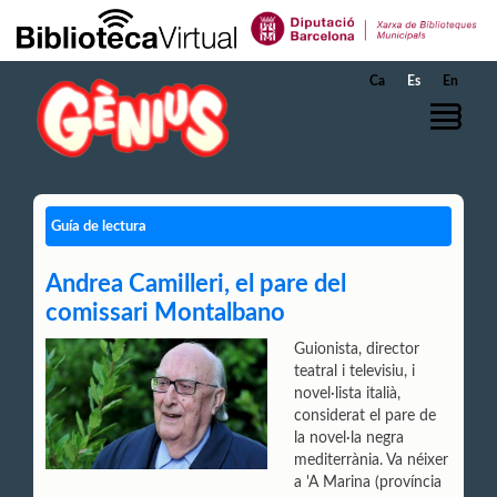
Saltar al contenido principal
Ca
Es
En
Guía de lectura
Andrea Camilleri, el pare del
comissari Montalbano
Guionista, director
teatral i televisiu, i
novel·lista italià,
considerat el pare de
la novel·la negra
mediterrània. Va néixer
a 'A Marina (província