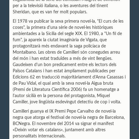
per a la televisió italiana, o les aventures del tinent
Sheridan, que es van fer molt populars.
El 1978 va publicar la seva primera novel·la, "El curs de les
coses", la primera d'una sèrie de novel·les històriques
ambientades a la Sicília del segle XIX. El 1980, a "Un fil de
fum", ja apareix la ciutat imaginària de Vigata, que
protagonitzarà més endavant la saga policíaca de
Montalbano. Les obres de Camilleri són conegudes arreu
del món i han estat traduïdes a més de vint llengües.
Gaudeixen d'un bon predicament entre els lectors dels
Països Catalans i han estat àmpliament publicades per
Edicions 62 en traducció majoritàriament d'Anna Casassas i
de Pau Vidal, el qual amb la seva novel·la Aigua bruta
(Premi de Literatura Científica 2006) fa un homenatge a
l'autor sicilià en la persona del protagonista, Miquel
Camiller, jove lingüista esdevingut detectiu de cop i volta.
Camilleri guanya el IX Premi Pepe Carvalho de novel·la
negra que atorga el festival de novel·la negra de Barcelona,
BCNegra. El novembre del 2014 va signar el manifest
«Deixin votar els catalans», juntament amb altres
personalitats internacionals.