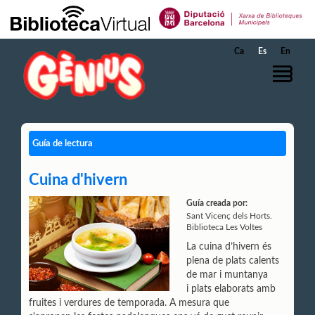
Saltar al contenido principal
Ca
Es
En
Guía de lectura
Cuina d'hivern
Guía creada por:
Sant Vicenç dels Horts.
Biblioteca Les Voltes
La cuina d’hivern és
plena de plats calents
de mar i muntanya
i plats elaborats amb
fruites i verdures de temporada. A mesura que