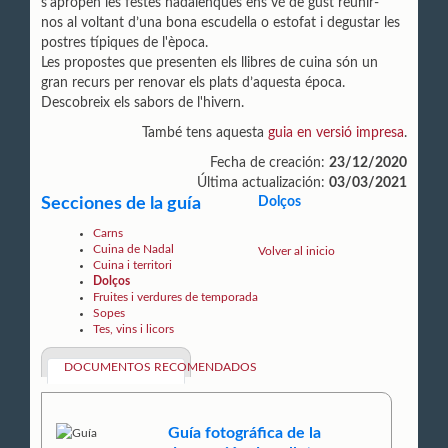
s'apropen les festes nadalenques ens vé de gust reunir-
nos al voltant d’una bona escudella o estofat i degustar les
postres típiques de l'època.
Les propostes que presenten els llibres de cuina són un
gran recurs per renovar els plats d’aquesta época.
Descobreix els sabors de l'hivern.
També tens aquesta
guia en versió impresa
.
Fecha de creación:
23/12/2020
Última actualización:
03/03/2021
Secciones de la guía
Dolços
Carns
Cuina de Nadal
Volver al inicio
Cuina i territori
Dolços
Fruites i verdures de temporada
Sopes
Tes, vins i licors
DOCUMENTOS RECOMENDADOS
Guía fotográfica de la