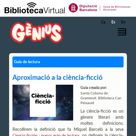
Saltar al contenido principal
Ca
Es
En
Guía de lectura
Aproximació a la ciència-ficció
Guía creada por:
Santa Coloma de
Gramenet. Biblioteca Can
Peixauet
La ciència-ficció es un
gènere literari amb
moltes definicions.
Recollirem la definició que fa Miquel Barceló a la seva
Ciencia ficción : nueva guia de lectura
, on defineix la ciència-