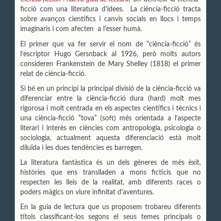
ficció com una literatura d’idees. La ciència-ficció tracta
sobre avanços científics i canvis socials en llocs i temps
imaginaris i com afecten a l'esser humà.
El primer que va fer servir el nom de “ciència-ficció” és
l’escriptor Hugo Gersnback al 1926, però molts autors
consideren Frankenstein de Mary Shelley (1818) el primer
relat de ciència-ficció.
Si bé en un principi la principal divisió de la ciència-ficció va
diferenciar entre la ciència-ficció dura (hard) molt mes
rigorosa i molt centrada en els aspectes científics i tècnics i
una ciència-ficció “tova” (soft) més orientada a l'aspecte
literari i interès en ciències com antropologia, psicologia o
sociologia, actualment aquesta diferenciació està molt
diluïda i les dues tendències es barregen.
La literatura fantàstica és un dels gèneres de més èxit,
històries que ens translladen a mons ficticis que no
respecten les lleis de la realitat, amb diferents races o
poders màgics on viure infinitat d'aventures.
En la guia de lectura que us proposem trobareu diferents
títols classificant-los segons el seus temes principals o