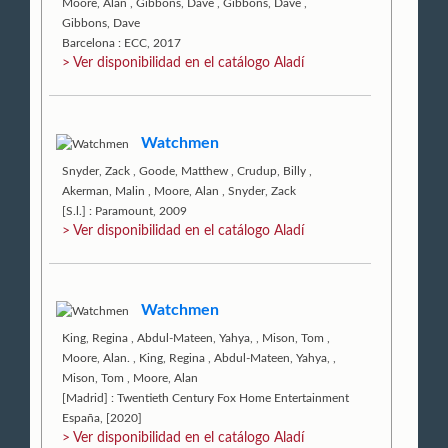
Moore, Alan
,
Gibbons, Dave
,
Gibbons, Dave
,
Gibbons, Dave
Barcelona : ECC, 2017
> Ver disponibilidad en el catálogo Aladí
Watchmen
Snyder, Zack
,
Goode, Matthew
,
Crudup, Billy
,
Akerman, Malin
,
Moore, Alan
,
Snyder, Zack
[S.l.] : Paramount, 2009
> Ver disponibilidad en el catálogo Aladí
Watchmen
King, Regina
,
Abdul-Mateen, Yahya,
,
Mison, Tom
,
Moore, Alan.
,
King, Regina
,
Abdul-Mateen, Yahya,
,
Mison, Tom
,
Moore, Alan
[Madrid] : Twentieth Century Fox Home Entertainment
España, [2020]
> Ver disponibilidad en el catálogo Aladí