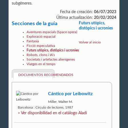
subgèneres.
Fecha de creación:
06/07/2023
Última actualización:
20/02/2024
Secciones de la guía
Futurs utòpics,
distòpics i ucronies
Aventures espacials (Space opera)
Exploració espacial
Fantasia
Volver al inicio
Ficció especulativa
Futurs utòpics, distòpics i ucronies
Robots, clons i IA’s
Societats i artefactes alienígenes
Viatges en el temps
DOCUMENTOS RECOMENDADOS
Cántico por Leibowitz
Miller, Walter M.
Barcelona : Círculo de lectores, 1987
> Ver disponibilidad en el catálogo Aladí