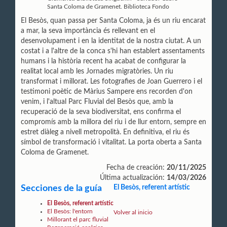
Santa Coloma de Gramenet. Biblioteca Fondo
El Besòs, quan passa per Santa Coloma, ja és un riu encarat
a mar, la seva importància és rellevant en el
desenvolupament i en la identitat de la nostra ciutat. A un
costat i a l'altre de la conca s'hi han establert assentaments
humans i la història recent ha acabat de configurar la
realitat local amb les Jornades migratòries. Un riu
transformat i millorat. Les fotografies de Joan Guerrero i el
testimoni poètic de Màrius Sampere ens recorden d'on
venim, i l'altual Parc Fluvial del Besòs que, amb la
recuperació de la seva biodiversitat, ens confirma el
compromís amb la millora del riu i de llur entorn, sempre en
estret diàleg a nivell metropolità. En definitiva, el riu és
símbol de transformació i vitalitat. La porta oberta a Santa
Coloma de Gramenet.
Fecha de creación:
20/11/2025
Última actualización:
14/03/2026
Secciones de la guía
El Besòs, referent artístic
El Besòs, referent artístic
El Besòs: l'entorn
Volver al inicio
Millorant el parc fluvial