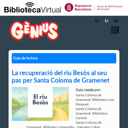
Saltar al contenido principal
Ca
Es
En
Guía de lectura
La recuperació del riu Besòs al seu
pas per Santa Coloma de Gramenet
Guía creada por:
Santa Coloma de
Gramenet. Biblioteca Can
Peixauet
Santa Coloma de
Gramenet. Biblioteca
Central
Santa Coloma de
Gramenet. Biblioteca Singuerlín - Salvador Cabré