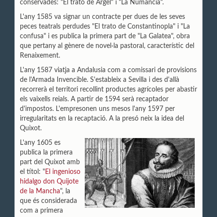
conservades: "El trato de Argel" i "La Numancia".
L'any 1585 va signar un contracte per dues de les seves
peces teatrals perdudes "El trato de Constantinopla" i "La
confusa" i es publica la primera part de "La Galatea", obra
que pertany al gènere de novel·la pastoral, característic del
Renaixement.
L'any 1587 viatja a Andalusia com a comissari de provisions
de l'Armada Invencible. S'estableix a Sevilla i des d'allà
recorrerà el territori recollint productes agrícoles per abastir
els vaixells reials. A partir de 1594 serà recaptador
d'impostos. L'empresonen uns mesos l'any 1597 per
irregularitats en la recaptació. A la presó neix la idea del
Quixot.
L'any 1605 es
publica la primera
part del Quixot amb
el títol: "
El ingenioso
hidalgo don Quijote
de la Mancha
", la
que és considerada
com a primera