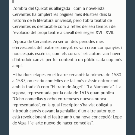
L'ombra del Quixot és allargada i com a novel·lista
Cervantes ha omplert les pàgines més il·lustres dins la
història de la literatura universal, però l'obra teatral de
Cervantes és destacable com a reflex del seu temps i de
l'evolució del propi teatre a cavall dels segles XVI i XVII.
L'època de Cervantes va ser un dels períodes més
efervescents del teatre espanyol: es van crear companyies i
nous espais escènics, com els corrals i els autors van haver
d'introduir canvis per fer content a un públic cada cop més
ampli.
Hi ha dues etapes en el teatre cervantí: la primera de 1580
a 1587, on escriu comèdies de tall més clàssic entroncant
amb la tradició com "El trato de Argel" i "La Numancia" i la
segona, representada per la data de 1615 quan publica
"Ocho comedias y ocho entremeses nuevos nunca
representados", en la qual l'escriptor s'ha vist obligat a
introduir canvis davant la genialitat d'un altre autor que
està revolucionant el teatre amb una nova concepció: Lope
de Vega i "el arte nuevo de hacer comedias".