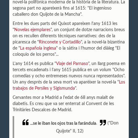
novel·la polifònica moderna de la història de la literatura. La
segona part no apareixerà fins al 1615: "El ingenioso
caballero don Quijote de la Mancha".
Entre les dues parts del Quixot apareixen l'any 1613 les
"
Novelas ejemplares
", un conjunt de dotze narracions breus
on es recullen diferents tècniques narratives: des de la
picaresca de "
Rinconete y Cortadillo
", a la novel·la bizantina
de "
La española inglesa
" o la sàtira i l'humor del diàleg "El
coloquio de los perros"...
L'any 1614 es publica "
Viaje del Parnaso
", un llarg poema en
tercets encadenats i l'any 1615 publica en un volum "Ocho
comedias y ocho entremeses nuevos nunca representados".
Un any després de la seva mort va aparèixer la novel·la "
Los
trabajos de Persiles y Sigismunda
".
Cervantes mor a Madrid a l'edat de 68 anys malalt de
diabetis. Es creu que va ser enterrat al Convent de les
Trinitàries Descalces de Madrid.
...se le iban los ojos tras la farándula
.
("Don
Quijote" II, 12)