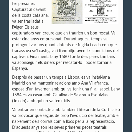
fer presoner.
Capturat al davant
de la costa catalana,
va ser traslladat a
l'Alger. Els seus
capturadors van creure que en traurien un bon rescat. Va
estar cinc anys empresonat. Durant aquest temps va
protagonitzar uns quants intents de fugida i cada cop que
fracassava se'l castigava i li empitjoraven les condicions del
captiveri. Finalment, l'any 1580 l'orde dels pares trinitaris
va aconseguir els diners per rescatar-lo i poder tornar a
Espanya.
Després de passar un temps a Lisboa, es va instal·lar a
Madrid on va mantenir relacions amb Ana Villafranca,
esposa d'un taverner, amb qui va tenir una filla, Isabel. L'any
1584 es va casar amb Catalina de Salazar a Esquivias
(Toledo) amb qui no va tenir fills.
Va entrar en contacte amb l'ambient literari de la Cort i això
va provocar que seguís de prop l'evolució del teatre, amb el
naixement dels corrals com a llocs per a la representació.
D'aquests anys són les seves primeres peces teatrals