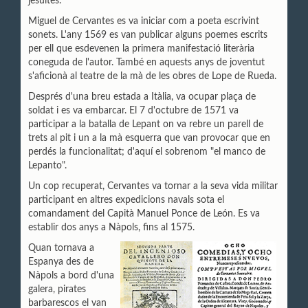
jesuïtes.
Miguel de Cervantes es va iniciar com a poeta escrivint
sonets. L'any 1569 es van publicar alguns poemes escrits
per ell que esdevenen la primera manifestació literària
coneguda de l'autor. També en aquests anys de joventut
s'aficionà al teatre de la mà de les obres de Lope de Rueda.
Després d'una breu estada a Itàlia, va ocupar plaça de
soldat i es va embarcar. El 7 d'octubre de 1571 va
participar a la batalla de Lepant on va rebre un parell de
trets al pit i un a la mà esquerra que van provocar que en
perdés la funcionalitat; d'aquí el sobrenom "el manco de
Lepanto".
Un cop recuperat, Cervantes va tornar a la seva vida militar
participant en altres expedicions navals sota el
comandament del Capità Manuel Ponce de León. Es va
establir dos anys a Nàpols, fins al 1575.
Quan tornava a
Espanya des de
Nàpols a bord d'una
galera, pirates
barbarescos el van