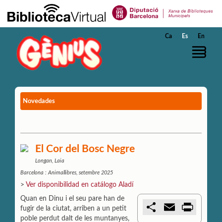
Saltar al contenido principal
Ca
Es
En
Novedades
El Cor del Bosc Negre
Longan, Laia
Barcelona : Animallibres, setembre 2025
>
Ver disponibilidad en catálogo Aladí
Quan en Dinu i el seu pare han de
C
E
P
fugir de la ciutat, arriben a un petit
o
m
r
poble perdut dalt de les muntanyes,
m
a
i