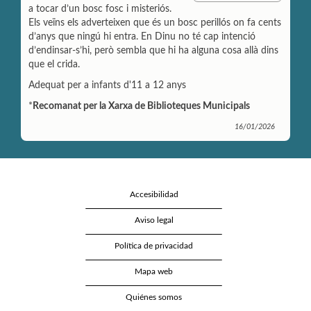
p
i
n
a tocar d’un bosc fosc i misteriós.
a
l
t
Els veïns els adverteixen que és un bosc perillós on fa cents
r
d’anys que ningú hi entra. En Dinu no té cap intenció
t
d’endinsar-s’hi, però sembla que hi ha alguna cosa allà dins
i
r
que el crida.
Adequat per a infants d'11 a 12 anys
*
Recomanat per la Xarxa de Biblioteques Municipals
16/01/2026
Accesibilidad
Aviso legal
Política de privacidad
Mapa web
Quiénes somos