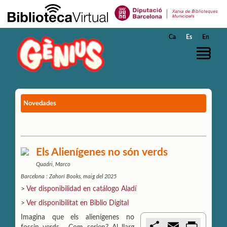
Saltar al contenido principal
Ca
Es
En
Novedades
Els Alienígenes no són verds
Quadri, Marco
Barcelona : Zahorí Books, maig del 2025
>
Ver disponibilidad en catálogo Aladí
>
Ver disponibilitat en Biblio Digital
Imagina que els alienígenes no
C
E
P