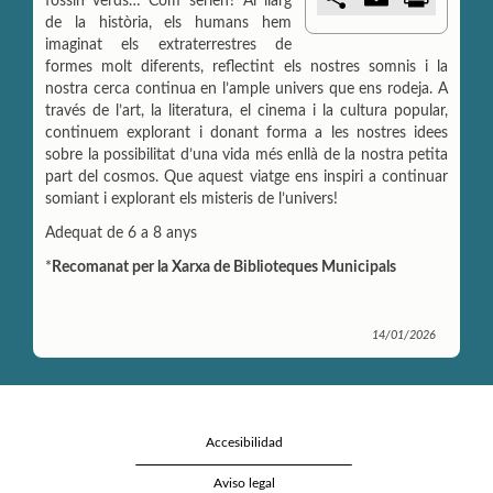
fossin verds… Com serien? Al llarg
o
m
r
de la història, els humans hem
m
a
i
p
i
n
imaginat els extraterrestres de
a
l
t
formes molt diferents, reflectint els nostres somnis i la
r
nostra cerca continua en l’ample univers que ens rodeja. A
t
través de l’art, la literatura, el cinema i la cultura popular,
i
r
continuem explorant i donant forma a les nostres idees
sobre la possibilitat d’una vida més enllà de la nostra petita
part del cosmos. Que aquest viatge ens inspiri a continuar
somiant i explorant els misteris de l’univers!
Adequat de 6 a 8 anys
*
Recomanat per la Xarxa de Biblioteques Municipals
14/01/2026
Accesibilidad
Aviso legal