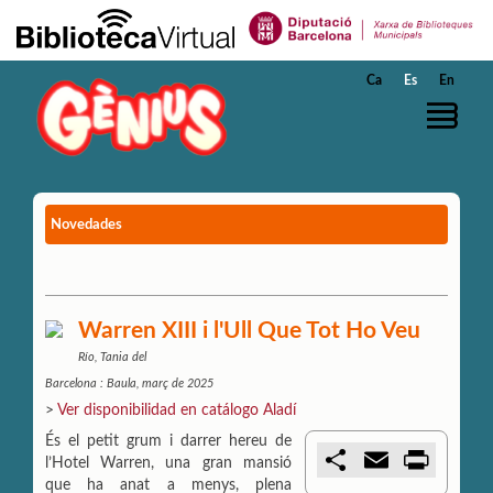
Saltar al contenido principal
Ca
Es
En
Novedades
Warren XIII i l'Ull Que Tot Ho Veu
Río, Tania del
Barcelona : Baula, març de 2025
>
Ver disponibilidad en catálogo Aladí
És el petit grum i darrer hereu de
C
E
P
l’Hotel Warren, una gran mansió
o
m
r
que ha anat a menys, plena
m
a
i