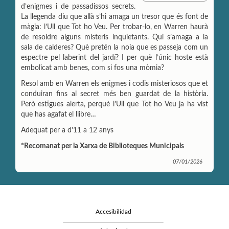
p
i
n
d’enigmes i de passadissos secrets.
a
l
t
La llegenda diu que allà s’hi amaga un tresor que és font de
r
màgia: l’Ull que Tot ho Veu. Per trobar-lo, en Warren haurà
t
de resoldre alguns misteris inquietants. Qui s’amaga a la
i
r
sala de calderes? Què pretén la noia que es passeja com un
espectre pel laberint del jardí? I per què l’únic hoste està
embolicat amb benes, com si fos una mòmia?
Resol amb en Warren els enigmes i codis misteriosos que et
conduiran fins al secret més ben guardat de la història.
Però estigues alerta, perquè l’Ull que Tot ho Veu ja ha vist
que has agafat
el llibre…
Adequat per a d'11 a 12 anys
*Recomanat per la Xarxa de Biblioteques Municipals
07/01/2026
Accesibilidad