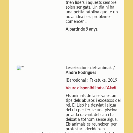
trien líders i aquests sempre
solen ser gats. Un dia hi ha
una petita ratolina que te un
nova idea i els problemes
comencen...
A partir de 9 anys.
Les eleccions dels animals
/
André Rodrigues
[Barcelona] : Takatuka, 2019
Veure disponibilitat a l'Aladí
Els animals de la selva estan
tips dels abusos i excessos del
rei. El Lleó ha desviat l'aigua
del riu per fer-se una piscina
privada davant del cau i ha
deixat a tothom sense aigua.
Els animals es reuneixen per
protestar i decideixen