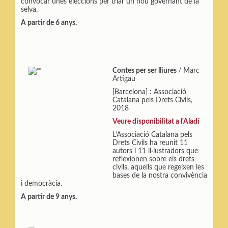
convocar unes eleccions per triar un nou governant de la
selva.
A partir de 6 anys.
Contes per ser lliures
/ Marc
Artigau
[Barcelona] : Associació
Catalana pels Drets Civils,
2018
Veure disponibilitat a l'Aladí
L’Associació Catalana pels
Drets Civils ha reunit 11
autors i 11 il·lustradors que
reflexionen sobre els drets
civils, aquells que regeixen les
bases de la nostra convivència
i democràcia.
A partir de 9 anys.