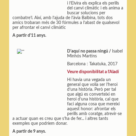
i l’Elvira els explica els perills
del canvi climàtic i els anima a
buscar solucions per
combatre’l. Així, amb l’ajuda de l’àvia Balbina, tots dos
amics trobaran més de 30 fórmules a l’abast de qualsevol
per afrontar el canvi climàtic
A partir d'11 anys.
D'aquí no passa ningú /
Isabel
Minhós Martins
Barcelona : Takatuka, 2017
Veure disponibilitat a l'Aladí
Hi havia una vegada un
general que volia ser l’heroi
d’una història. Però per tal
que algú es converteixi en
heroi d’una història, cal que
faci alguna cosa que mereixi
aquest honor: afrontar els
perills amb coratge, atrevir-se
a actuar quan es creu que s’ha de fer... i altres tants
exemples que podríem donar.
A partir de 9 anys.