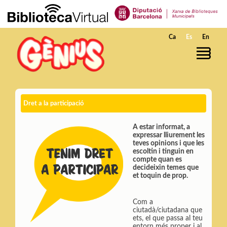
Saltar al contenido principal
Ca
Es
En
Dret a la participació
A estar informat, a
expressar lliurement les
teves opinions i que les
escoltin i tinguin en
compte quan es
decideixin temes que
et toquin de prop.
Com a
ciutadà/ciutadana que
ets, el que passa al teu
entorn més proper i al