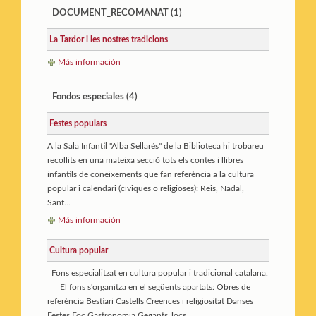
DOCUMENT_RECOMANAT
(1)
-
La Tardor i les nostres tradicions
Más información
Fondos especiales (4)
-
Festes populars
A la Sala Infantil "Alba Sellarés" de la Biblioteca hi trobareu
recollits en una mateixa secció tots els contes i llibres
infantils de coneixements que fan referència a la cultura
popular i calendari (cíviques o religioses): Reis, Nadal,
Sant...
Más información
Cultura popular
Fons especialitzat en cultura popular i tradicional catalana.
El fons s'organitza en el següents apartats: Obres de
referència Bestiari Castells Creences i religiositat Danses
Festes Foc Gastronomia Gegants Jocs ...