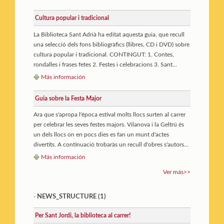
Cultura popular i tradicional
La Biblioteca Sant Adrià ha editat aquesta guia, que recull
una selecció dels fons bibliogràfics (llibres, CD i DVD) sobre
cultura popular i tradicional. CONTINGUT: 1. Contes,
rondalles i frases fetes 2. Festes i celebracions 3. Sant...
Más información
Guia sobre la Festa Major
Ara que s'apropa l'època estival molts llocs surten al carrer
per celebrar les seves festes majors. Vilanova i la Geltrú és
un dels llocs on en pocs dies es fan un munt d'actes
divertits. A continuació trobaràs un recull d'obres s'autors...
Más información
Ver más>>
NEWS_STRUCTURE (1)
-
Per Sant Jordi, la biblioteca al carrer!