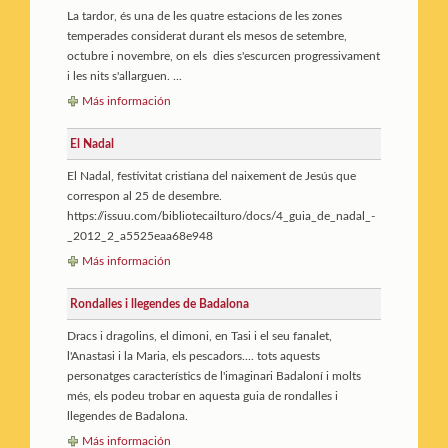
La tardor, és una de les quatre estacions de les zones
temperades considerat durant els mesos de setembre,
octubre i novembre, on els dies s'escurcen progressivament
i les nits s'allarguen. ...
Más información
El Nadal
El Nadal, festivitat cristiana del naixement de Jesús que
correspon al 25 de desembre.
https://issuu.com/bibliotecailturo/docs/4_guia_de_nadal_-
_2012_2_a5525eaa68e948
Más información
Rondalles i llegendes de Badalona
Dracs i dragolins, el dimoni, en Tasi i el seu fanalet,
l'Anastasi i la Maria, els pescadors.... tots aquests
personatges característics de l'imaginari Badaloní i molts
més, els podeu trobar en aquesta guia de rondalles i
llegendes de Badalona.
Más información