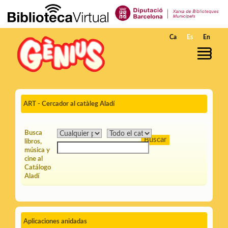
Saltar al contenido principal
Ca
Es
En
ART - Cercador al catàleg Aladí
Busca
libros,
música y
cine al
Catálogo
Aladí
Aplicaciones anidadas