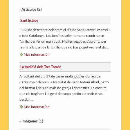
Artículos (2)
-
Sant Esteve
El 26 de desembre celebrem el dia de Sant Esteve i és festiu
a tota Catalunya. Les famílies solen tornar a reunir-se en
família per fer un gran apat. Moltes vegades s'aprofita per
reunir a la part de la família que no has pogut veure el dia...
Más información
La tradició dels Tres Tombs
Al voltant del dia 17 de gener molts pobles d'arreu de
Catalunya celebren la festivitat de Sant Antoni Abad, patró
del bestiar i dels animals de granja i domèstics. És costum
que els traginers i la gent de camp portin a beneir el seu
bestiar,...
Más información
Imágenes (1)
-