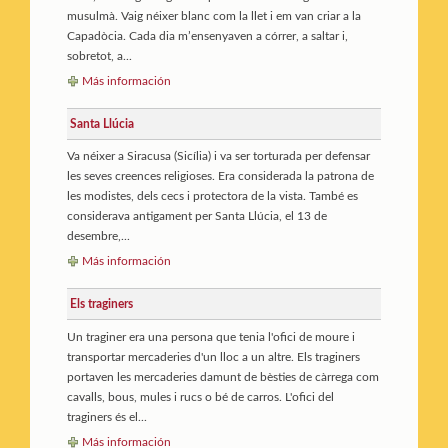
musulmà. Vaig néixer blanc com la llet i em van criar a la
Capadòcia. Cada dia m’ensenyaven a córrer, a saltar i,
sobretot, a...
Más información
Santa Llúcia
Va néixer a Siracusa (Sicília) i va ser torturada per defensar
les seves creences religioses. Era considerada la patrona de
les modistes, dels cecs i protectora de la vista. També es
considerava antigament per Santa Llúcia, el 13 de
desembre,...
Más información
Els traginers
Un traginer era una persona que tenia l'ofici de moure i
transportar mercaderies d'un lloc a un altre. Els traginers
portaven les mercaderies damunt de bèsties de càrrega com
cavalls, bous, mules i rucs o bé de carros. L'ofici del
traginers és el...
Más información