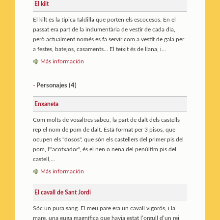
El kilt
El kilt és la típica faldilla que porten els escocesos. En el
passat era part de la indumentària de vestir de cada dia,
però actualment només es fa servir com a vestit de gala per
a festes, batejos, casaments... El teixit és de llana, i...
Más información
Personajes (4)
-
Enxaneta
Com molts de vosaltres sabeu, la part de dalt dels castells
rep el nom de pom de dalt. Està format per 3 pisos, que
ocupen els "dosos", que són els castellers del primer pis del
pom, l'"acotxador", és el nen o nena del penúltim pis del
castell,...
Más información
El cavall de Sant Jordi
Sóc un pura sang. El meu pare era un cavall vigorós, i la
mare, una euga magnífica que havia estat l’orgull d’un rei