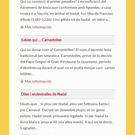
Qui va construir el primer pessebre? L'escenificació del
naixement de Jesús que conformem amb figuretes, a casa
nostra o a l'escola, en arribar el Nadal, fou idea de Francesc
d'Assís (1182-1226). Una gèlida nit de Nadal, en rebre a...
Más información
Sabies qui ... Carnestoltes
Qui va donar nom al Carnestoltes? El nom d'aquesta festa
tradicional tan simpàtica, Carnestoltes, prové de la decisió
del Papa Gregori el Gran d'instaurar la Quaresma, període
d'abstinència durant el qual no es podia menjar carn: carnes
toldren...
Más información
Dites i endevinalles de Nadal
Diuen que... Si plou per Nadal, plou per Setmana Santa i
per Carnaval. Darrere un desembre plujós ve un gener
polsós. Nadal nevat, primavera regalada. Si per Nadal fa
lluna blanca, posa al llit una altra manta. A qui no té dents,
li agraden...