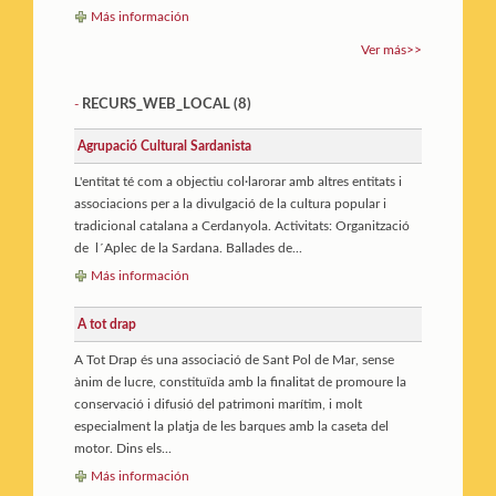
Más información
Ver más>>
RECURS_WEB_LOCAL
(8)
-
Agrupació Cultural Sardanista
L'entitat té com a objectiu col·larorar amb altres entitats i
associacions per a la divulgació de la cultura popular i
tradicional catalana a Cerdanyola. Activitats: Organització
de l´Aplec de la Sardana. Ballades de...
Más información
A tot drap
A Tot Drap és una associació de Sant Pol de Mar, sense
ànim de lucre, constituïda amb la finalitat de promoure la
conservació i difusió del patrimoni marítim, i molt
especialment la platja de les barques amb la caseta del
motor. Dins els...
Más información