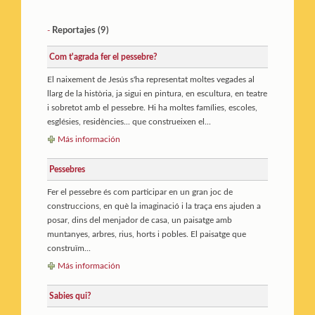
Reportajes (9)
-
Com t'agrada fer el pessebre?
El naixement de Jesús s'ha representat moltes vegades al
llarg de la història, ja sigui en pintura, en escultura, en teatre
i sobretot amb el pessebre. Hi ha moltes famílies, escoles,
esglésies, residències... que construeixen el...
Más información
Pessebres
Fer el pessebre és com participar en un gran joc de
construccions, en què la imaginació i la traça ens ajuden a
posar, dins del menjador de casa, un paisatge amb
muntanyes, arbres, rius, horts i pobles. El paisatge que
construïm...
Más información
Sabies qui?