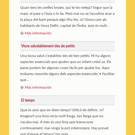
Quan tens les orelles brutes, qui te les neteja? Segur que la
mare, el pare o l'àvia o la tia. Però mai no se t'acudiria anar a
la plaça del barri perquè algú t'ho fes, oi? Doncs per als
habitants de Nova Delhi, capital de l'Índia, això és molt...
Más información
Viure saludablement des de petits
Una bona salut s’estableix des de ben petits. Hi ha alguns
aspectes essencials que ajuden que un infant creixi sa. Els
pares podem fer algunes coses fàcils per ajudar-los. Aquí
trobareu resumits alguns dels aspectes essencials: • Facilitar
que...
Más información
El temps
Què és això que en diem temps? Difícil de definir, oi?
Imagina't una línia recta molt llarga, tan llarga que no
s'acaba mai. A més és una línia que transcoore
contínuament, mai ningú la pot interrompre. Has provat
mai d'aturar el temps? No pots,...