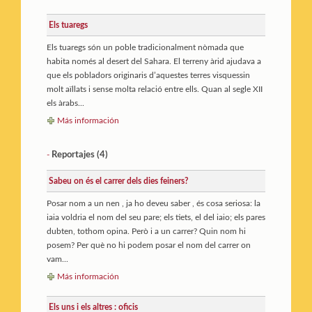
Els tuaregs
Els tuaregs són un poble tradicionalment nòmada que
habita només al desert del Sahara. El terreny àrid ajudava a
que els pobladors originaris d’aquestes terres visquessin
molt aïllats i sense molta relació entre ells. Quan al segle XII
els àrabs...
Más información
Reportajes (4)
-
Sabeu on és el carrer dels dies feiners?
Posar nom a un nen , ja ho deveu saber , és cosa seriosa: la
iaia voldria el nom del seu pare; els tiets, el del iaio; els pares
dubten, tothom opina. Però i a un carrer? Quin nom hi
posem? Per què no hi podem posar el nom del carrer on
vam...
Más información
Els uns i els altres : oficis