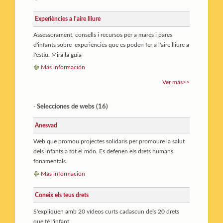
Experiències a l'aire lliure
Assessorament, consells i recursos per a mares i pares
d'infants sobre experiències que es poden fer a l'aire lliure a
l'estiu. Mira la guia
Más información
Ver más>>
Selecciones de webs (16)
-
Anesvad
Web que promou projectes solidaris per promoure la salut
dels infants a tot el món. Es defenen els drets humans
fonamentals.
Más información
Coneix els teus drets
S'expliquen amb 20 vídeos curts cadascun dels 20 drets
que té l'infant.