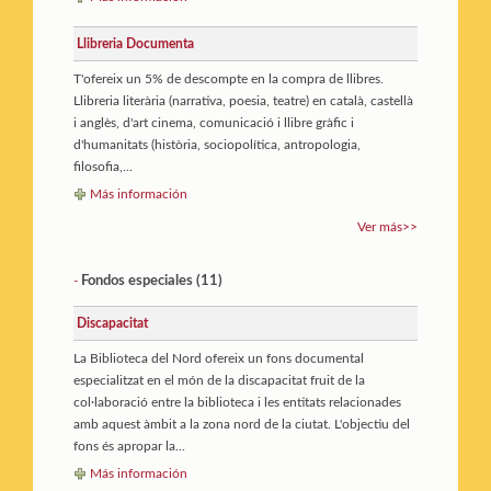
Llibreria Documenta
T'ofereix un 5% de descompte en la compra de llibres.
Llibreria literària (narrativa, poesia, teatre) en català, castellà
i anglès, d'art cinema, comunicació i llibre gràfic i
d'humanitats (història, sociopolítica, antropologia,
filosofia,...
Más información
Ver más>>
Fondos especiales (11)
-
Discapacitat
La Biblioteca del Nord ofereix un fons documental
especialitzat en el món de la discapacitat fruit de la
col·laboració entre la biblioteca i les entitats relacionades
amb aquest àmbit a la zona nord de la ciutat. L'objectiu del
fons és apropar la...
Más información