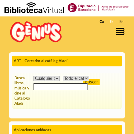
Saltar al contenido principal
Ca
Es
En
ART - Cercador al catàleg Aladí
Busca
libros,
música y
cine al
Catálogo
Aladí
Aplicaciones anidadas