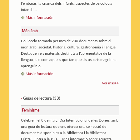
l’embaràs, la criança dels infants, aspectes de psicologia
infantil i...
Más información
Món àrab
Col·lecció formada per més de 200 documents sobre el
món àrab: societat, història, cultura, gastronomia i llengua.
Destaquen els materials destinats a l'aprenentatge de la
llengua, així com aquells que fan que els usuaris magribins
aprenguin o...
Más información
Ver más>>
Guías de lectura (33)
-
Feminisme
Celebrem el 8 de març, Dia Internacional de les Dones, amb
una guia de lectura que ens ofereix una sel·lecció de
documents disponibles a la Biblioteca i la Biblioteca
Digital. Entra a la guia Més informació sobre aquesta...