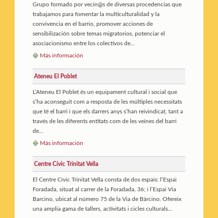
Grupo formado por vecin@s de diversas procedencias que
trabajamos para fomentar la multiculturalidad y la
convivencia en el barrio, promover acciones de
sensibilización sobre temas migratorios, potenciar el
asociacionismo entre los colectivos de...
Más información
Ateneu El Poblet
L’Ateneu El Poblet és un equipament cultural i social que
s’ha aconseguit com a resposta de les múltiples necessitats
que té el barri i que els darrers anys s’han reivindicat, tant a
través de les diferents entitats com de les veïnes del barri
de...
Más información
Centre Cívic Trinitat Vella
El Centre Cívic Trinitat Vella consta de dos espais: l’Espai
Foradada, situat al carrer de la Foradada, 36; i l’Espai Via
Barcino, ubicat al número 75 de la Via de Bàrcino. Ofereix
una amplia gama de tallers, activitats i cicles culturals...