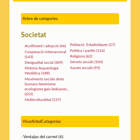
Arbre de categories
Societat
Població. Estadístiques (27)
Acolliment i adopció (46)
Política i partits (126)
Cooperació internacional
Religions (62)
(143)
Serveis socials (104)
Desigualtat social (309)
Xarxes socials (95)
Història Arqueologia
Heràldica (188)
Moviments socials drets
humans feminisme
ecologisme gais-lesbianes...
(655)
Multiculturalitat (137)
VisorArbolCategorias
Ventajas del carnet (6)
-