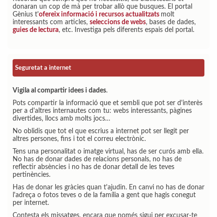
donaran un cop de mà per trobar allò que busques. El portal
Gènius t'
ofereix informació i recursos actualitzats
molt
interessants com articles,
seleccions de webs
, bases de dades,
guies de lectura
, etc. Investiga pels diferents espais del portal.
Seguretat a internet
Vigila al compartir idees i dades
.
Pots compartir la informació que et sembli que pot ser d'interès
per a d'altres internautes com tu: webs interessants, pàgines
divertides, llocs amb molts jocs…
No oblidis que tot el que escrius a internet pot ser llegit per
altres persones, fins i tot el correu electrònic.
Tens una personalitat o imatge virtual, has de ser curós amb ella.
No has de donar dades de relacions personals, no has de
reflectir absències i no has de donar detall de les teves
pertinències.
Has de donar les gràcies quan t'ajudin. En canvi no has de donar
l'adreça o fotos teves o de la família a gent que hagis conegut
per internet.
Contesta els missatges, encara que només sigui per excusar-te