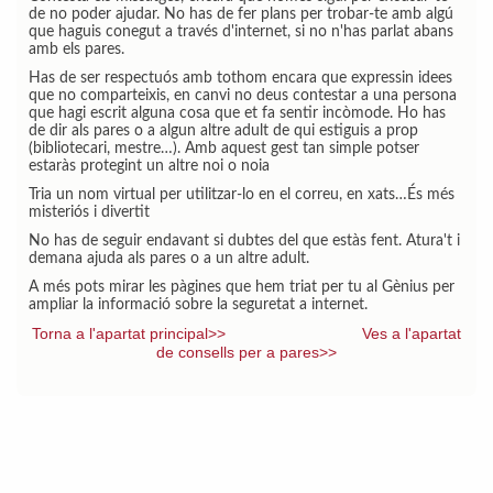
de no poder ajudar. No has de fer plans per trobar-te amb algú
que haguis conegut a través d'internet, si no n'has parlat abans
amb els pares.
Has de ser respectuós amb tothom encara que expressin idees
que no comparteixis, en canvi no deus contestar a una persona
que hagi escrit alguna cosa que et fa sentir incòmode. Ho has
de dir als pares o a algun altre adult de qui estiguis a prop
(bibliotecari, mestre…). Amb aquest gest tan simple potser
estaràs protegint un altre noi o noia
Tria un nom virtual per utilitzar-lo en el correu, en xats…És més
misteriós i divertit
No has de seguir endavant si dubtes del que estàs fent. Atura't i
demana ajuda als pares o a un altre adult.
A més pots mirar les pàgines que hem triat per tu al Gènius per
ampliar la informació sobre la seguretat a internet.
Torna a l'apartat principal>>
Ves a l'apartat
de consells per a pares>>