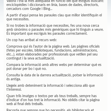
Valora i tria la més adequada en funció del que estiguis buscant:
enciclopèdies i diccionaris en línia, bases de dades, directoris,
cercadors com Google i Bing...
A partir d'aquí pensa les paraules clau que millor identifiquin el
que necessites.
Si no trobes la informació que necessites, fes una nova cerca
amb sinònims o paraules més genèriques que hi tinguin a veure.
És important que escriguis les paraules correctament.
Un cop has arribat al recurs web:
Comprova qui és l'autor de la pàgina web. Les pàgines oficials
(fetes per escoles, biblioteques, fundacions, administracions,
etc...), estan elaborades per professionals que vetllen pel seu
contingut i la seva actualització.
Compara la informació amb altres webs per determinar què es
pot donar per bo i què no.
Consulta la data de la darrera actualització, potser la informació
és antiga.
Llegeix amb deteniment la informació i selecciona allò que
t'interessi.
Quan triïs imatges o textos per als teus treballs, sempre has
d'indicar d'on has tret la informació. No oblidis citar la pàgina
web al final dels treballs.
Recorda que sempre que ho necessitis, els bibliotecaris et