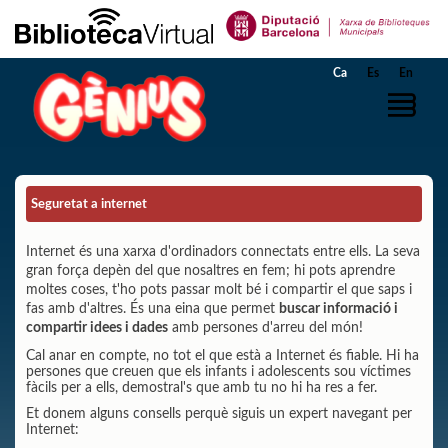
Salta al contingut principal
Ca
Es
En
Seguretat a internet
Internet és una xarxa d'ordinadors connectats entre ells. La seva
gran força depèn del que nosaltres en fem; hi pots aprendre
moltes coses, t'ho pots passar molt bé i compartir el que saps i
fas amb d'altres. És una eina que permet
buscar informació i
compartir idees i dades
amb persones d'arreu del món!
Cal anar en compte, no tot el que està a Internet és fiable. Hi ha
persones que creuen que els infants i adolescents sou víctimes
fàcils per a ells, demostral's que amb tu no hi ha res a fer.
Et donem alguns consells perquè siguis un expert navegant per
Internet: