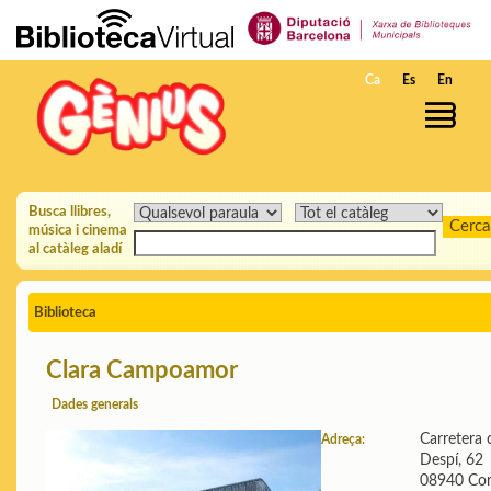
Salta al contingut principal
Ca
Es
En
Busca llibres,
música i cinema
al catàleg aladí
Biblioteca
Clara Campoamor
Dades generals
Carretera 
Adreça:
Despí, 62
08940 Cor