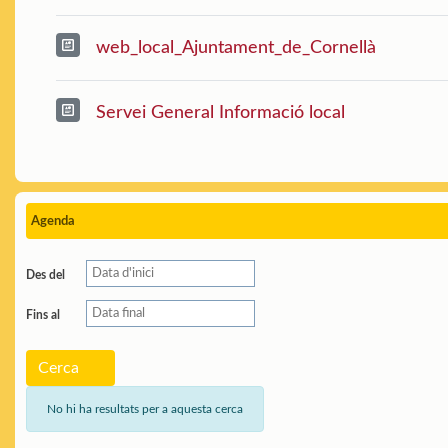
web_local_Ajuntament_de_Cornellà
Servei General Informació local
Agenda
Des del
Fins al
Cerca
No hi ha resultats per a aquesta cerca