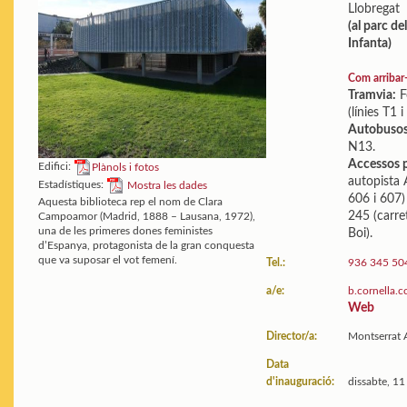
Llobregat
(al parc de
Infanta)
Com arribar
Tramvia:
F
(línies T1 i
Autobusos
N13.
Accessos p
Edifici:
Plànols i fotos
autopista 
Estadístiques:
Mostra les dades
606 i 607) 
Aquesta biblioteca rep el nom de Clara
245 (carre
Campoamor (Madrid, 1888 – Lausana, 1972),
una de les primeres dones feministes
Boi).
d’Espanya, protagonista de la gran conquesta
que va suposar el vot femení.
Tel.:
936 345 50
a/e:
b.cornella.c
Web
Director/a:
Montserrat 
Data
d'inauguració:
dissabte, 1