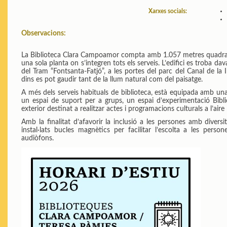
Xarxes socials:
Observacions:
La Biblioteca Clara Campoamor compta amb 1.057 metres quadrats
una sola planta on s’integren tots els serveis. L’edifici es troba da
del Tram “Fontsanta-Fatjó”, a les portes del parc del Canal de la I
dins es pot gaudir tant de la llum natural com del paisatge.
A més dels serveis habituals de biblioteca, està equipada amb una 
un espai de suport per a grups, un espai d’experimentació Bibli
exterior destinat a realitzar actes i programacions culturals a l’aire l
Amb la finalitat d’afavorir la inclusió a les persones amb diversit
instal·lats bucles magnètics per facilitar l’escolta a les person
audiòfons.