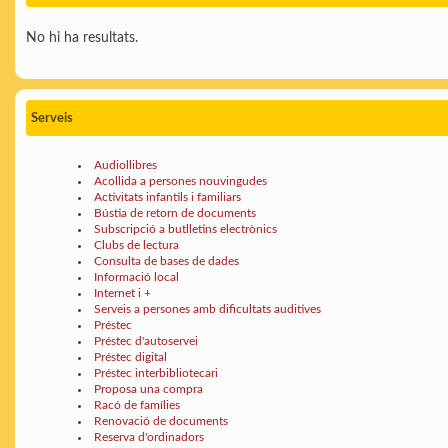
No hi ha resultats.
Serveis
Audiollibres
Acollida a persones nouvingudes
Activitats infantils i familiars
Bústia de retorn de documents
Subscripció a butlletins electrònics
Clubs de lectura
Consulta de bases de dades
Informació local
Internet i +
Serveis a persones amb dificultats auditives
Préstec
Préstec d'autoservei
Préstec digital
Préstec interbibliotecari
Proposa una compra
Racó de famílies
Renovació de documents
Reserva d'ordinadors