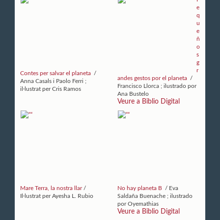
e
q
u
e
ñ
o
s
g
r
Contes per salvar el planeta
/
andes gestos por el planeta
/
Anna Casals i Paolo Ferri ;
Francisco Llorca ; ilustrado por
il·lustrat per Cris Ramos
Ana Bustelo
Veure a Biblio Digital
Mare Terra, la nostra llar
/
No hay planeta B
/ Eva
Il·lustrat per Ayesha L. Rubio
Saldaña Buenache ; ilustrado
por Oyemathias
Veure a Biblio Digital