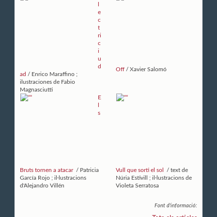
l
e
c
t
ri
c
i
u
d
Off
/ Xavier Salomó
ad
/ Enrico Maraffino ;
ilustraciones de Fabio
Magnasciutti
E
l
s
Bruts tornen a atacar
/ Patricia
Vull que sorti el sol
/ text de
García Rojo ; il·lustracions
Núria Estivill ; il·lustracions de
d'Alejandro Villén
Violeta Serratosa
Font d'informació: