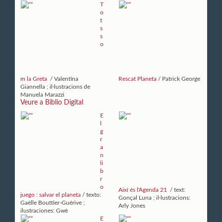
T
o
t
s
s
o
m la Greta
/ Valentina
Rescat Planeta
/ Patrick George
Giannella ; il·lustracions de
Manuela Marazzi
Veure a Biblio Digital
E
l
g
r
a
n
li
b
r
o
Així és l'Agenda 21
/ text:
juego : salvar el planeta
/ texto:
Gonçal Luna ; il·lustracions:
Gaëlle Bouttier-Guérive ;
Arly Jones
ilustraciones: Gwè
E