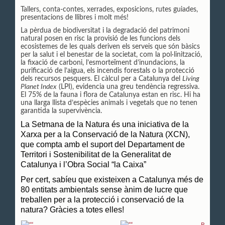
Tallers, conta-contes, xerrades, exposicions, rutes guiades,
presentacions de llibres i molt més!
La pèrdua de biodiversitat i la degradació del patrimoni
natural posen en risc la provisió de les funcions dels
ecosistemes de les quals deriven els serveis que són bàsics
per la salut i el benestar de la societat, com la pol·linització,
la fixació de carboni, l’esmorteïment d’inundacions, la
purificació de l’aigua, els incendis forestals o la protecció
dels recursos pesquers. El càlcul per a Catalunya del
Living
Planet Index
(LPI), evidencia una greu tendència regressiva.
El 75% de la fauna i flora de Catalunya estan en risc. Hi ha
una llarga llista d’espècies animals i vegetals que no tenen
garantida la supervivència.
La Setmana de la Natura és una iniciativa de la
Xarxa per a la Conservació de la Natura (XCN),
que compta amb el suport del Departament de
Territori i Sostenibilitat de la Generalitat de
Catalunya i l’Obra Social “la Caixa”
Per cert, sabíeu que existeixen a Catalunya més de
80 entitats ambientals sense ànim de lucre que
treballen per a la protecció i conservació de la
natura? Gràcies a totes elles!
P