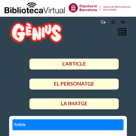
Salta al contingut principal
Ca
Es
En
L'ARTICLE
EL PERSONATGE
LA IMATGE
Article