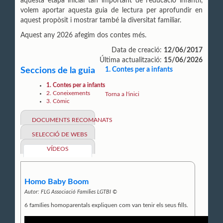
aquesta etapa inicial tan important de l’educació infantil,
volem aportar aquesta guia de lectura per aprofundir en
aquest propòsit i mostrar també la diversitat familiar.
Aquest any 2026 afegim dos contes més.
Data de creació:
12/06/2017
Última actualització:
15/06/2026
Seccions de la guia
1. Contes per a infants
1. Contes per a infants
2. Coneixements
Torna a l'inici
3. Còmic
DOCUMENTS RECOMANATS
SELECCIÓ DE WEBS
VÍDEOS
Homo Baby Boom
Autor:
FLG Associació Famílies LGTBI ©
6 famílies homoparentals expliquen com van tenir els seus fills.