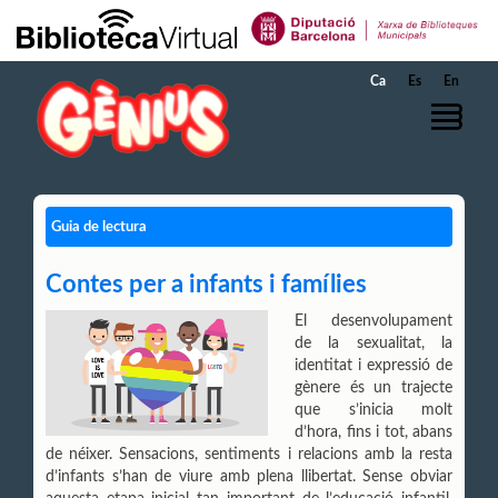
Salta al contingut principal
Ca
Es
En
Guia de lectura
Contes per a infants i famílies
El desenvolupament
de la sexualitat, la
identitat i expressió de
gènere és un trajecte
que s’inicia molt
d’hora, fins i tot, abans
de néixer. Sensacions, sentiments i relacions amb la resta
d’infants s’han de viure amb plena llibertat. Sense obviar