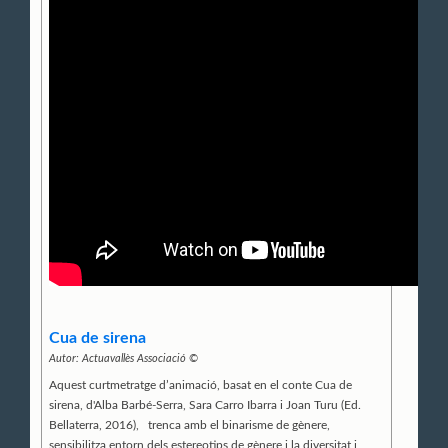
Cua de sirena
Autor:
Actuavallès Associació ©
Aquest curtmetratge d’animació, basat en el conte Cua de
sirena, d'Alba Barbé-Serra, Sara Carro Ibarra i Joan Turu (Ed.
Bellaterra, 2016), trenca amb el binarisme de gènere,
sensibilitza entorn dels estereotips de gènere i la diversitat i