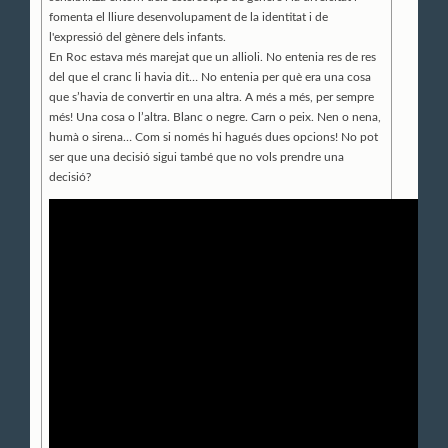
fomenta el lliure desenvolupament de la identitat i de
l'expressió del gènere dels infants.
En Roc estava més marejat que un allioli. No entenia res de res
del que el cranc li havia dit… No entenia per què era una cosa
que s’havia de convertir en una altra. A més a més, per sempre
més! Una cosa o l’altra. Blanc o negre. Carn o peix. Nen o nena,
humà o sirena… Com si només hi hagués dues opcions! No pot
ser que una decisió sigui també que no vols prendre una
decisió?