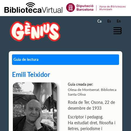
Salta al contingut principal
Ca
Es
En
Guia de lectura
Emili Teixidor
Guia creada per:
Olesa de Montserrat. Biblioteca
Santa Oliva
Roda de Ter, Osona, 22 de
desembre de 1933
Escriptor i pedagog.
Ha estudiat dret, filosofia i
lletres, periodisme i