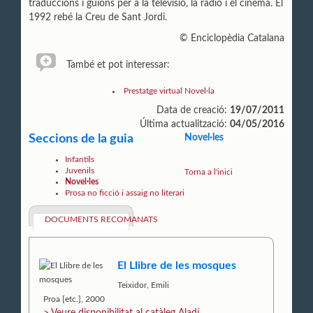
traduccions i guions per a la televisió, la ràdio i el cinema. El
1992 rebé la Creu de Sant Jordi.
© Enciclopèdia Catalana
També et pot interessar:
Prestatge virtual Novel·la
Data de creació:
19/07/2011
Última actualització:
04/05/2016
Seccions de la guia
Novel·les
Infantils
Juvenils
Torna a l'inici
Novel·les
Prosa no ficció i assaig no literari
DOCUMENTS RECOMANATS
El Llibre de les mosques
Teixidor, Emili
Proa [etc.], 2000