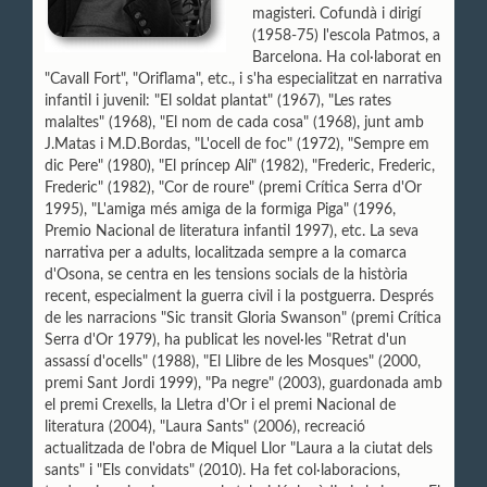
magisteri. Cofundà i dirigí
(1958-75) l'escola Patmos, a
Barcelona. Ha col·laborat en
"Cavall Fort", "Oriflama", etc., i s'ha especialitzat en narrativa
infantil i juvenil: "El soldat plantat" (1967), "Les rates
malaltes" (1968), "El nom de cada cosa" (1968), junt amb
J.Matas i M.D.Bordas, "L'ocell de foc" (1972), "Sempre em
dic Pere" (1980), "El príncep Alí" (1982), "Frederic, Frederic,
Frederic" (1982), "Cor de roure" (premi Crítica Serra d'Or
1995), "L'amiga més amiga de la formiga Piga" (1996,
Premio Nacional de literatura infantil 1997), etc. La seva
narrativa per a adults, localitzada sempre a la comarca
d'Osona, se centra en les tensions socials de la història
recent, especialment la guerra civil i la postguerra. Després
de les narracions "Sic transit Gloria Swanson" (premi Crítica
Serra d'Or 1979), ha publicat les novel·les "Retrat d'un
assassí d'ocells" (1988), "El Llibre de les Mosques" (2000,
premi Sant Jordi 1999), "Pa negre" (2003), guardonada amb
el premi Crexells, la Lletra d'Or i el premi Nacional de
literatura (2004), "Laura Sants" (2006), recreació
actualitzada de l'obra de Miquel Llor "Laura a la ciutat dels
sants" i "Els convidats" (2010). Ha fet col·laboracions,