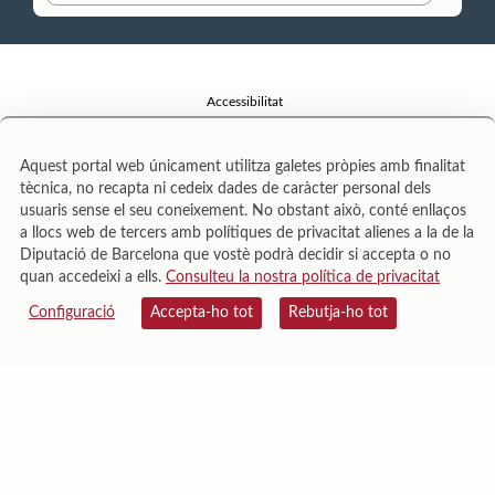
Accessibilitat
Avís legal
Aquest portal web únicament utilitza galetes pròpies amb finalitat
Política de privacitat
tècnica, no recapta ni cedeix dades de caràcter personal dels
usuaris sense el seu coneixement. No obstant això, conté enllaços
Mapa web
a llocs web de tercers amb polítiques de privacitat alienes a la de la
Diputació de Barcelona que vostè podrà decidir si accepta o no
Qui som
quan accedeixi a ells.
Consulteu la nostra política de privacitat
Seguretat
Configuració
Accepta-ho tot
Rebutja-ho tot
Contacte