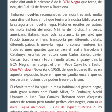
coincidint amb la celebració de la
BCN Negra
que torna, de
nou, del 3 al 13 de febrer a Barcelona.
Trobareu
novel·les
recomanades per nosaltres amb molta
cura dins del fons ampli que tenim a la nostra biblioteca en
la categoria de novel·la negra. Històries escrites per autors
de molts indrets del món. N’hi ha de nòrdics, francesos,
americans, italians, espanyols, catalans... És per això que
l’acció transcorre i ens transporta per diferents ciutats,
diferents països, la novel·la negra no coneix fronteres. En
trobareu unes quantes que centren el relat a Barcelona i
Catalunya, escrites per autors com Carlos Zanón, Javier
Cercas, Jordi Sierra i Fabra i molts altres. Enguany, dins la
BCN Negra, han atorgat el premi Pepe Carvalho a l’autor
Don Winslow
(Nova York, 1953), del que trobareu llibres en
aquesta exposició. Esperem que en gaudiu encara que us
despertin emocions que poden treure-us la son.
El
còmic
també ha sigut un mitjà habitual del gènere negre,
amb grans autors com Frank Miller, Ed Brubaker, Naoki
Urasawa o Juan Díaz Canales. Trobareu obres d'aquests
autors de renom però també petites joies negres, com
BCN
noire
,
Liquid memories
,
El Cas del tiquet misteriós
o les