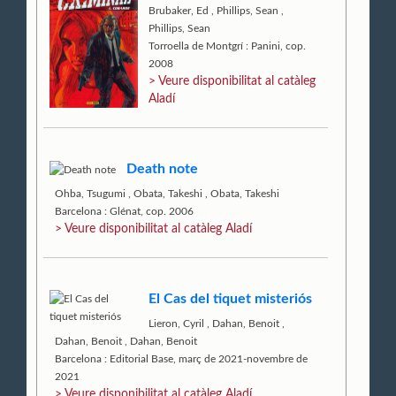
Brubaker, Ed
,
Phillips, Sean
,
Phillips, Sean
Torroella de Montgrí : Panini, cop.
2008
> Veure disponibilitat al catàleg
Aladí
Death note
Ohba, Tsugumi
,
Obata, Takeshi
,
Obata, Takeshi
Barcelona : Glénat, cop. 2006
> Veure disponibilitat al catàleg Aladí
El Cas del tiquet misteriós
Lieron, Cyril
,
Dahan, Benoit
,
Dahan, Benoit
,
Dahan, Benoit
Barcelona : Editorial Base, març de 2021-novembre de
2021
> Veure disponibilitat al catàleg Aladí