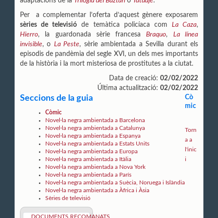
adaptacions de la
Trilogia del Baztán
o
Tatuaje
.
Per a complementar l’oferta d’aquest gènere exposarem
sèries de televisió
de temàtica policíaca com
La Caza
,
Hierro
, la guardonada sèrie francesa
Braquo
,
La línea
invisible
, o
La Peste
, sèrie ambientada a Sevilla durant els
episodis de pandèmia del segle XVI, un dels mes importants
de la història i la mort misteriosa de prostitutes a la ciutat.
Data de creació:
02/02/2022
Última actualització:
02/02/2022
Seccions de la guia
Cò
mic
Còmic
Novel·la negra ambientada a Barcelona
Novel·la negra ambientada a Catalunya
Torn
Novel·la negra ambientada a Espanya
a a
Novel·la negra ambientada a Estats Units
l'inic
Novel·la negra ambientada a Europa
Novel·la negra ambientada a Itàlia
i
Novel·la negra ambientada a Nova York
Novel·la negra ambientada a París
Novel·la negra ambientada a Suècia, Noruega i Islàndia
Novel·la negra ambientada a Àfrica i Àsia
Sèries de televisió
DOCUMENTS RECOMANATS