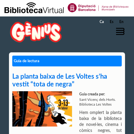
Salta al contingut principal
Ca
Es
En
Guia de lectura
La planta baixa de Les Voltes s’ha
vestit “tota de negra”
Guia creada per:
Sant Vicenç dels Horts.
Biblioteca Les Voltes
Hem omplert la planta
baixa de la biblioteca
de novel·les, cinema i
còmics negres, tot