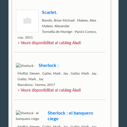
Scarlet.
Bendis, Brian Michael
,
Maleev, Alex
,
Maleev, Alexander
Torroella de Montgrí : Panini Comics,
cop. 2011
> Veure disponibilitat al catàleg Aladí
Sherlock :
Moffat, Steven
,
Gatiss, Mark
,
Jay
,
Gatiss, Mark
,
Jay
,
Gatiss, Mark
,
Jay
Barcelona : Norma, 2017
> Veure disponibilitat al catàleg Aladí
Sherlock : el banquero
ciego
Moffat, Steven
,
Gatiss, Mark
,
Jay
,
Gatiss, Mark
,
Jay