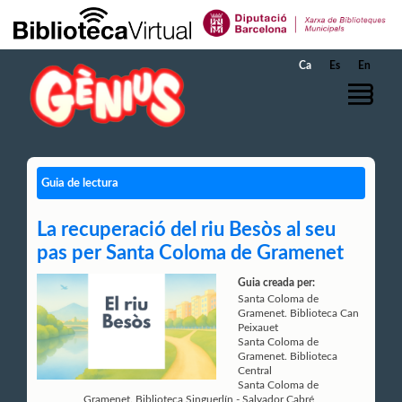
Salta al contingut principal
Ca
Es
En
Guia de lectura
La recuperació del riu Besòs al seu
pas per Santa Coloma de Gramenet
Guia creada per:
Santa Coloma de
Gramenet. Biblioteca Can
Peixauet
Santa Coloma de
Gramenet. Biblioteca
Central
Santa Coloma de
Gramenet. Biblioteca Singuerlín - Salvador Cabré