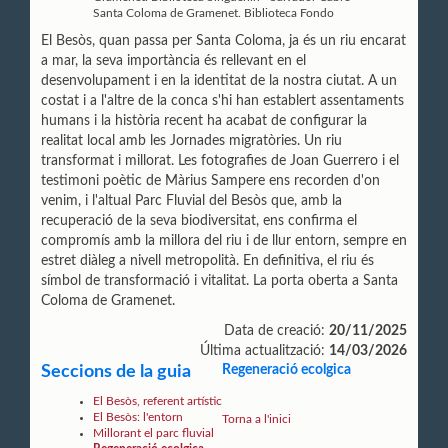
Santa Coloma de Gramenet. Biblioteca Fondo
El Besòs, quan passa per Santa Coloma, ja és un riu encarat
a mar, la seva importància és rellevant en el
desenvolupament i en la identitat de la nostra ciutat. A un
costat i a l'altre de la conca s'hi han establert assentaments
humans i la història recent ha acabat de configurar la
realitat local amb les Jornades migratòries. Un riu
transformat i millorat. Les fotografies de Joan Guerrero i el
testimoni poètic de Màrius Sampere ens recorden d'on
venim, i l'altual Parc Fluvial del Besòs que, amb la
recuperació de la seva biodiversitat, ens confirma el
compromís amb la millora del riu i de llur entorn, sempre en
estret diàleg a nivell metropolità. En definitiva, el riu és
símbol de transformació i vitalitat. La porta oberta a Santa
Coloma de Gramenet.
Data de creació:
20/11/2025
Última actualització:
14/03/2026
Seccions de la guia
Regeneració ecolgica
El Besòs, referent artístic
El Besòs: l'entorn
Torna a l'inici
Millorant el parc fluvial