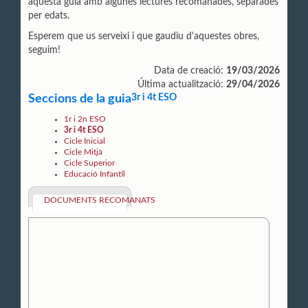
aquesta guia amb algunes lectures recomanades, separades
per edats.
Esperem que us serveixi i que gaudiu d'aquestes obres,
seguim!
Data de creació:
19/03/2026
Última actualització:
29/04/2026
Seccions de la guia
3r i 4t ESO
1r i 2n ESO
3r i 4t ESO
Cicle Inicial
Cicle Mitjà
Cicle Superior
Educació Infantil
DOCUMENTS RECOMANATS