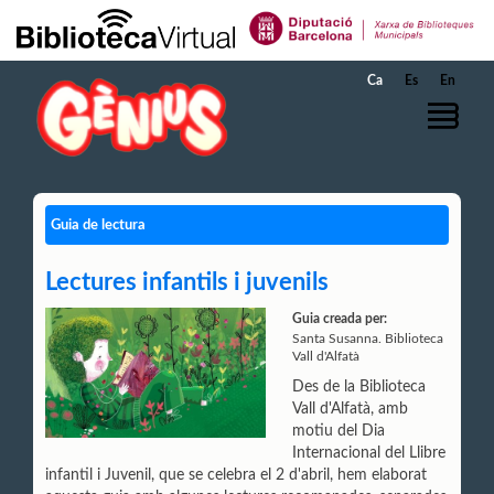
Salta al contingut principal
Ca
Es
En
Guia de lectura
Lectures infantils i juvenils
Guia creada per:
Santa Susanna. Biblioteca
Vall d'Alfatà
Des de la Biblioteca
Vall d'Alfatà, amb
motiu del Dia
Internacional del Llibre
infantil i Juvenil, que se celebra el 2 d'abril, hem elaborat