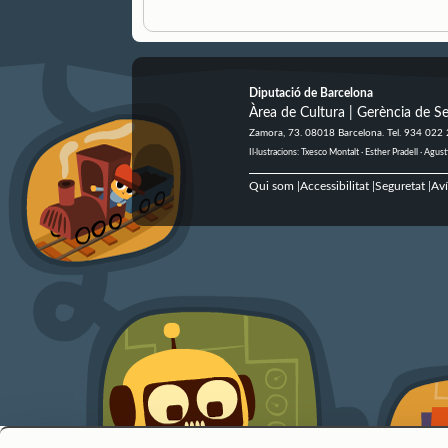
Diputació de Barcelona
Àrea de Cultura | Gerència de Se
Zamora, 73. 08018 Barcelona. Tel. 934 022
Il·lustracions: Txesco Montalt · Esther Pradell · Ag
Qui som
Accessibilitat
Seguretat
Aví
|
|
|