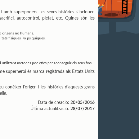
nt amb superpoders. Les seves històries s'inclouen
acrifici, autocontrol, pietat, etc. Quines són les
 o orígens no humans.
tats físiques i/o psíquiques.
tilitzant mètodes poc ètics per aconseguir els seus fins.
me superheroi és marca registrada als Estats Units
conèixer l'origen i les històries d'aquests grans
lla.
Data de creació:
20/05/2016
Última actualització:
28/07/2017