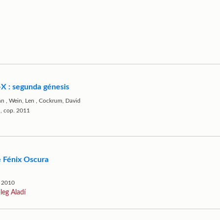
-X : segunda génesis
hn
,
Wein, Len
,
Cockrum, David
l, cop. 2011
de Fénix Oscura
L 2010
àleg Aladí