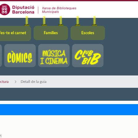
Fes-te el carnet
Famílies
Escoles
ectura
Detall de la guia
: