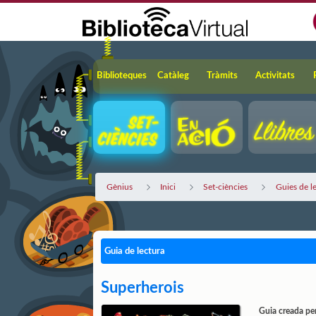
Salta al contingut principal
Navegació
Biblioteques
Catàleg
Tràmits
Activitats
Gènius
Inici
Set-ciències
Guies de l
Guia de lectura
Superherois
Guia creada per