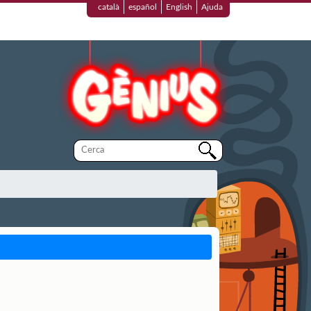
català
español
English
Ajuda