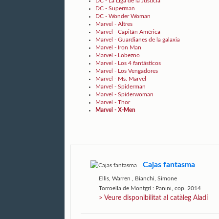
DC - La Liga de la Justicia
DC - Superman
DC - Wonder Woman
Marvel - Altres
Marvel - Capitán América
Marvel - Guardianes de la galaxia
Marvel - Iron Man
Marvel - Lobezno
Marvel - Los 4 fantásticos
Marvel - Los Vengadores
Marvel - Ms. Marvel
Marvel - Spiderman
Marvel - Spiderwoman
Marvel - Thor
Marvel - X-Men
Cajas fantasma
Ellis, Warren
,
Bianchi, Simone
Torroella de Montgrí : Panini, cop. 2014
> Veure disponibilitat al catàleg Aladí