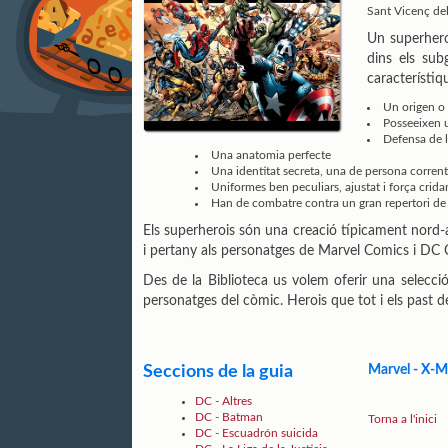
Sant Vicenç del
Un superheroi
dins els sub
característiq
Un origen o
Posseeixen u
Defensa de 
Una anatomia perfecte
Una identitat secreta, una de persona corrent 
Uniformes ben peculiars, ajustat i força cridan
Han de combatre contra un gran repertori de s
Els superherois són una creació típicament nord-a
i pertany als personatges de Marvel Comics i DC 
Des de la Biblioteca us volem oferir una selecci
personatges del còmic. Herois que tot i els past de
Seccions de la guia
Marvel - X-
DC - Altres
DC - Batman
Torna a l'inici
DC - Escuadrón suicida