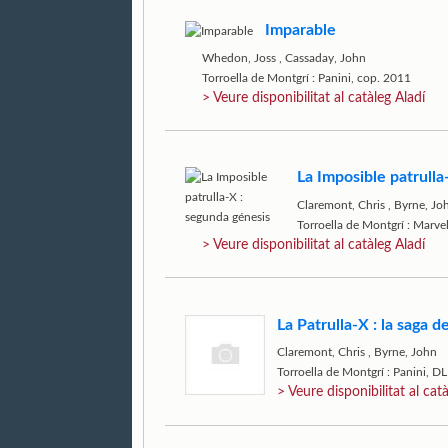
Imparable
Whedon, Joss
,
Cassaday, John
Torroella de Montgrí : Panini, cop. 2011
> Veure disponibilitat al catàleg Aladí
La Imposible patrulla
Claremont, Chris
,
Byrne, Jo
Torroella de Montgrí : Marve
> Veure disponibilitat al catàleg Aladí
La Patrulla-X : la saga 
Claremont, Chris
,
Byrne, John
Torroella de Montgrí : Panini, D
> Veure disponibilitat al cat