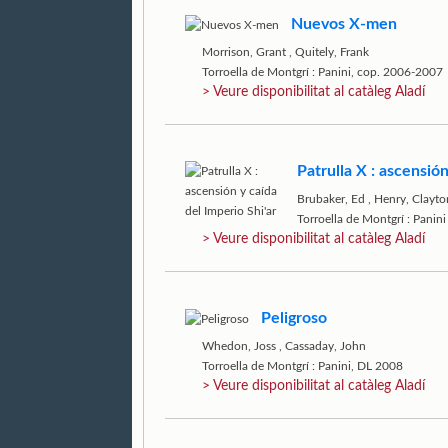
Nuevos X-men
Morrison, Grant
,
Quitely, Frank
Torroella de Montgrí : Panini, cop. 2006-2007
> Veure disponibilitat al catàleg Aladí
Patrulla X : ascensión
Brubaker, Ed
,
Henry, Clayto
Torroella de Montgrí : Panin
> Veure disponibilitat al catàleg Aladí
Peligroso
Whedon, Joss
,
Cassaday, John
Torroella de Montgrí : Panini, DL 2008
> Veure disponibilitat al catàleg Aladí