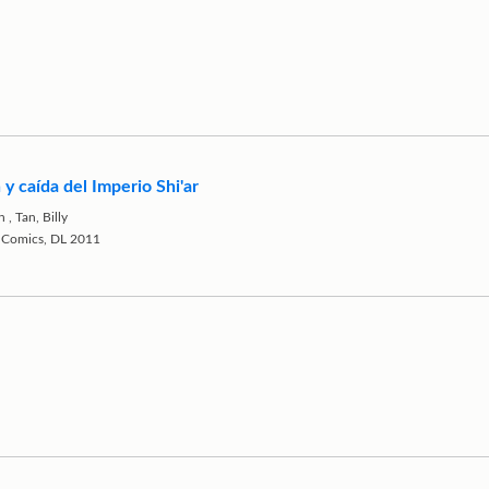
 y caída del Imperio Shi'ar
n
,
Tan, Billy
i Comics, DL 2011