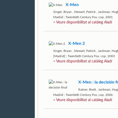
X-Men
Singer, Bryan
,
Stewart, Patrick
,
Jackman, Hug
Madrid : Twentieth Century Fox, cop. 2001
> Veure disponibilitat al catàleg Aladí
X-Men 2
Singer, Bryan
,
Stewart, Patrick
,
Jackman, Hug
[Madrid] : Twentieth Century Fox, cop. 2003
> Veure disponibilitat al catàleg Aladí
X-Men : la decisión f
Ratner, Brett
,
Jackman, Hug
Madrid : Twentieth Century Fox, cop. 2006
> Veure disponibilitat al catàleg Aladí