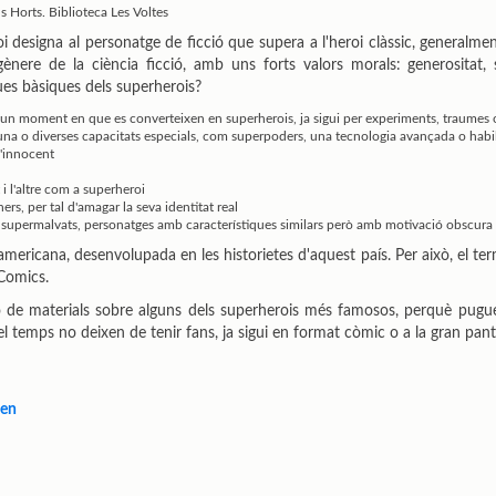
s Horts. Biblioteca Les Voltes
 designa al personatge de ficció que supera a l'heroi clàssic, generalme
gènere de la ciència ficció, amb uns forts valors morals: generositat, s
ues bàsiques dels superherois?
 un moment en que es converteixen en superherois, ja sigui per experiments, traumes
na o diverses capacitats especials, com superpoders, una tecnologia avançada o habili
l'innocent
i l'altre com a superheroi
ers, per tal d'amagar la seva identitat real
upermalvats, personatges amb característiques similars però amb motivació obscura i u
mericana, desenvolupada en les historietes d'aquest país. Per això, el ter
Comics.
ó de materials sobre alguns dels superherois més famosos, perquè pugueu 
l temps no deixen de tenir fans, ja sigui en format còmic o a la gran panta
Men