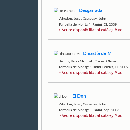
Desgarrada
Whedon, Joss
,
Cassaday, John
Torroella de Montgrí : Panini, DL 2009
> Veure disponibilitat al catàleg Aladí
Dinastía de M
Bendis, Brian Michael
,
Coipel, Olivier
Torroella de Montgrí: Panini Comics, DL 2009
> Veure disponibilitat al catàleg Aladí
El Don
Whedon, Joss
,
Cassaday, John
Torroella de Montgrí : Panini, cop. 2008
> Veure disponibilitat al catàleg Aladí