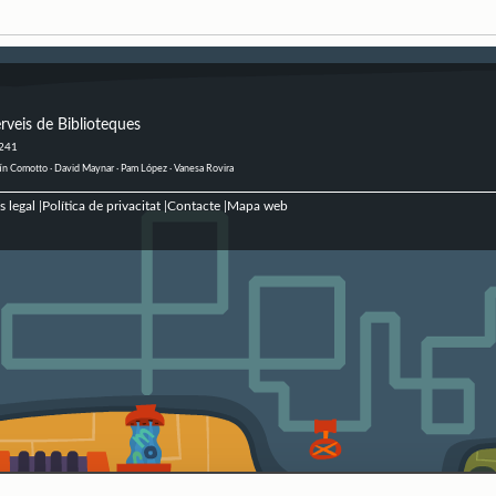
rveis de Biblioteques
 241
ustín Comotto · David Maynar · Pam López · Vanesa Rovira
s legal
Política de privacitat
Contacte
Mapa web
|
|
|