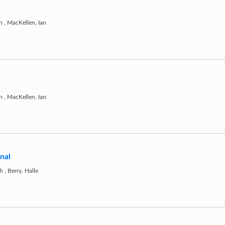
h
,
MacKellen, Ian
h
,
MacKellen, Ian
inal
h
,
Berry, Halle