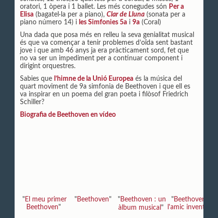
oratori, 1 òpera i 1 ballet. Les més conegudes són
Per a
Elisa
(bagatel·la per a piano),
Clar de Lluna
(sonata per a
piano número 14) i
les Simfonies 5a
i
9a
(Coral)
Una dada que posa més en relleu la seva genialitat musical
és que va començar a tenir problemes d’oïda sent bastant
jove i que amb 46 anys ja era pràcticament sord, fet que
no va ser un impediment per a continuar component i
dirigint orquestres.
Sabies que
l’himne de la Unió Europea
és la música del
quart moviment de 9a simfonia de Beethoven i que ell es
va inspirar en un poema del gran poeta i filòsof Friedrich
Schiller?
Biografia de Beethoven en vídeo
"
El meu primer
"
Beethoven
"
"
Beethoven : un
"
Beethoven i
Beethoven
"
l'amic inventor
"
àlbum musical
"