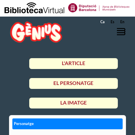
Salta al contingut principal
Ca
Es
En
L'ARTICLE
EL PERSONATGE
LA IMATGE
Personatge