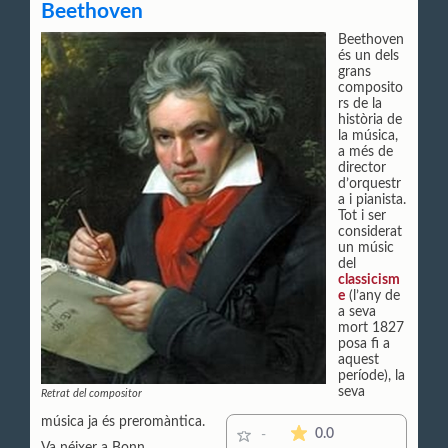
Beethoven
Beethoven
és un dels
grans
composito
rs de la
història de
la música,
a més de
director
d’orquestr
a i pianista.
Tot i ser
considerat
un músic
del
classicism
e
(l’any de
a seva
mort 1827
posa fi a
aquest
període), la
seva
Retrat del compositor
música ja és preromàntica.
La mitjana de les valor
0.0
-