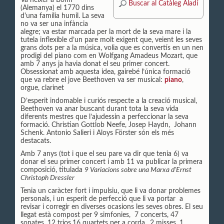
Va néixer a Bonn
Buscar al Catàleg Aladí
(Alemanya) el 1770 dins
d'una família humil. La seva
no va ser una infància
alegre; va estar marcada per la mort de la seva mare i la
tutela inflexible d’un pare molt exigent que, veient les seves
grans dots per a la música, volia que es convertís en un nen
prodigi del piano com en Wolfgang Amadeus Mozart, que
amb 7 anys ja havia donat el seu primer concert.
Obsessionat amb aquesta idea, gairebé l’única formació
que va rebre el jove Beethoven va ser musical:
piano
,
orgue, clarinet
D’esperit indomable i curiós respecte a la creació musical,
Beethoven va anar buscant durant tota la seva vida
diferents mestres que l’ajudessin a perfeccionar la seva
formació. Christian Gottlob Neefe, Josep Haydn, Johann
Schenk. Antonio Salieri i Aloys Förster són els més
destacats.
Amb 7 anys (tot i que el seu pare va dir que tenia 6) va
donar el seu primer concert i amb 11 va publicar la primera
composició, titulada
9 Variacions sobre una Marxa d'Ernst
Christoph Dressler
Tenia un caràcter fort i impulsiu, que li va donar problemes
personals, i un esperit de perfecció que li va portar a
revisar i corregir en diverses ocasions les seves obres. El seu
llegat està compost per 9 simfonies, 7 concerts, 47
sonates, 12 trios,16 quartets per a corda., 2 misses, 1