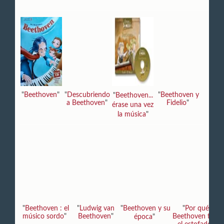
"
Beethoven
"
"
Descubriendo
"
Beethoven y
"
Beethoven...
a Beethoven
"
Fidelio
"
érase una vez
la música
"
"
Beethoven : el
"
Ludwig van
"
Beethoven y su
"
Por qué
"
músico sordo
"
Beethoven
"
Beethoven tiró
época
"