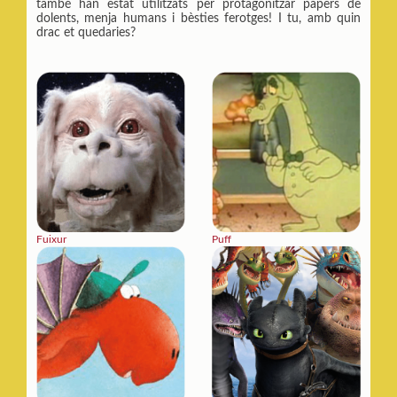
també han estat utilitzats per protagonitzar papers de
dolents, menja humans i bèsties ferotges! I tu, amb quin
drac et quedaries?
Fuixur
Puff