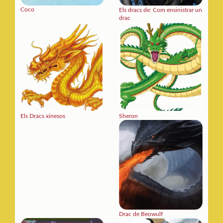
Coco
Els dracs de: Com ensinistrar un
drac
Els Dracs xinesos
Sheron
Drac de Beowulf