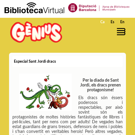
Salta al contingut principal
Ca
Es
En
Especial Sant Jordi dracs
Per la diada de Sant
Jordi, els dracs prenen
protagonisme!
Els dracs són éssers
poderosos i
respectables, per això
sovint són els
protagonistes de moltes històries fantàstiques de llibres i
pel·lícules, tant per nens com per adults! De vegades han
estat guardians de grans tresors, defensors de nens i pobles
i s’han convertit en veritables herois! Però altres vegades,