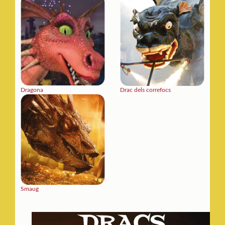
Dragona
Drac dels correfocs
Smaug