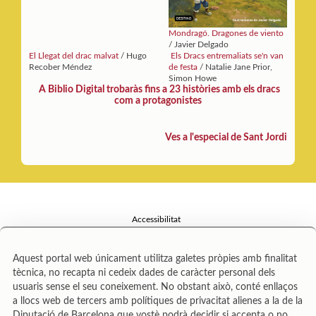
Mondragó. Dragones de viento
/ Javier Delgado
El Llegat del drac malvat
/ Hugo
Els Dracs entremaliats se'n van
Recober Méndez
de festa
/ Natalie Jane Prior,
Simon Howe
A Biblio Digital trobaràs fins a 23 històries amb els dracs
com a protagonistes
Ves a l'especial de Sant Jordi
Accessibilitat
Avís legal
Aquest portal web únicament utilitza galetes pròpies amb finalitat
Política de privacitat
tècnica, no recapta ni cedeix dades de caràcter personal dels
usuaris sense el seu coneixement. No obstant això, conté enllaços
Mapa web
a llocs web de tercers amb polítiques de privacitat alienes a la de la
Diputació de Barcelona que vostè podrà decidir si accepta o no