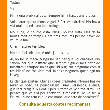
Tastet:
“Sí.
Hi ha una bruixa al bosc. Sempre hi ha hagut una bruixa.
Vols parar quieta d’una vegada? Per les estrelles! No havia
vist mai una criatura tant belluguet.
No, cuca, jo no l’he vista. Ningú no l’ha vista. Des de fa
molt i molt de temps. Hem pres mesures per no haver de
veure-la mai.
Unes mesures terribles.
No em facis dir-t’ho. A més, ja ho saps.
Ai, no ho sé maca. Ningú no sap per què vol criatures. No
sabem per què insisteix que sempre sigui el més petit de
nosaltres. I tampoc no és que l’hi puguem preguntar com si
res. Ningú no l’ha vista mai. Ja ens assegurem que ningú no
la vegi.
És clar que existeix. Quines coses preguntes! Només has de
mirar el bosc, és perillosíssim! Fums verinosos, avencs,
guèisers d’aigua bullent i perills terribles per tot arreu. Et
penses que és així per accident? Ximpleries! Ho va fer la
Bruixa i, si no fem el que ens mana, què serà de nosaltres?”
Consulta aquests contes recomanats: