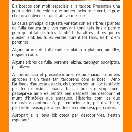
Els boscos són molt especials a la tardor. Presenten una
gran varietat de colors que poden incloure el verd, el groc
el marró o diverses tonalitats vermelloses.
La causa principal d'aquesta varietat són els arbres i plantes
de fulla caduca que van canviant tonalitats fins a perdre
gran quantitat de fulles. També hi ha altres arbres que es
queden amb les fulles verdes durant tot l'any, els hi diem
perennes.
Alguns arbres de fulla caduca: plàtan o plataner, ametller,
noguera i xop.
Alguns arbres de fulla perenne: alzina, taronger, eucaliptus,
pi i olivera.
A continuació et presentem
unes recomanacions que ens
apropen a un tema tan tardorenc com el bosc. Amb
l’arribada d’aquesta estació, els boscos són un lloc fantàstic
per fer excursions, anar a buscar bolets o simplement
passejar-se amb els sentits ben desperts per descobrir el
munt d’històries que amaguen. Històries com les que
trobaràs
a continuació, per emocionar-te
, per divertir-te
,
per fer-te
pensar, per aprendre i, en definitiva, per créixer.
Apropa't
a la teva
biblioteca per descobrir-les, t'
estan
esperant!