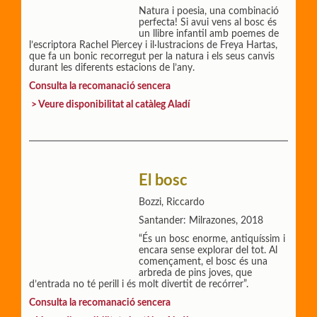
Natura i poesia, una combinació
perfecta! Si avui vens al bosc és
un llibre infantil amb poemes de
l’escriptora Rachel Piercey i il·lustracions de Freya Hartas,
que fa un bonic recorregut per la natura i els seus canvis
durant les diferents estacions de l’any.
Consulta la recomanació sencera
> Veure disponibilitat al catàleg Aladí
El bosc
Bozzi, Riccardo
Santander: Milrazones, 2018
“És un bosc enorme, antiquíssim i
encara sense explorar del tot. Al
començament, el bosc és una
arbreda de pins joves, que
d’entrada no té perill i és molt divertit de recórrer”.
Consulta la recomanació sencera