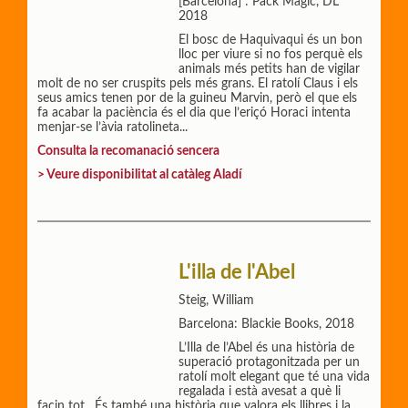
[Barcelona] : Pack Màgic, DL
2018
El bosc de Haquivaqui és un bon
lloc per viure si no fos perquè els
animals més petits han de vigilar
molt de no ser cruspits pels més grans. El ratolí Claus i els
seus amics tenen por de la guineu Marvin, però el que els
fa acabar la paciència és el dia que l’eriçó Horaci intenta
menjar-se l’àvia ratolineta...
Consulta la recomanació sencera
> Veure disponibilitat al catàleg Aladí
L'illa de l'Abel
Steig, William
Barcelona: Blackie Books, 2018
L’Illa de l’Abel és una història de
superació protagonitzada per un
ratolí molt elegant que té una vida
regalada i està avesat a què li
facin tot. És també una història que valora els llibres i la