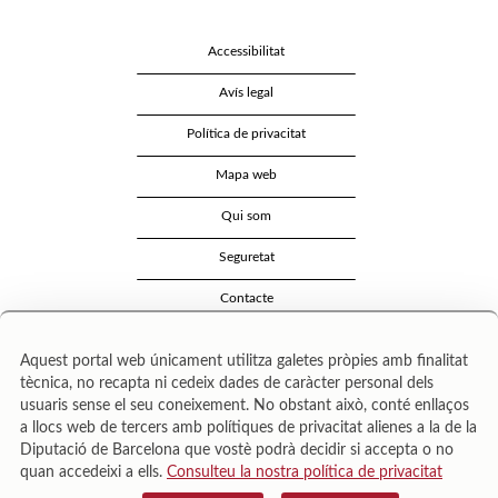
Accessibilitat
Avís legal
Política de privacitat
Mapa web
Qui som
Seguretat
Contacte
Aquest portal web únicament utilitza galetes pròpies amb finalitat
tècnica, no recapta ni cedeix dades de caràcter personal dels
usuaris sense el seu coneixement. No obstant això, conté enllaços
a llocs web de tercers amb polítiques de privacitat alienes a la de la
Diputació de Barcelona que vostè podrà decidir si accepta o no
quan accedeixi a ells.
Consulteu la nostra política de privacitat
Área de Cultura – Gerència de Serveis de Biblioteques. Zamora, 73. 08018 Barcelona. Tel: