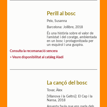
Perill al bosc
Peix, Susanna
Barcelona: Jollibre, 2018
És una història sobre el valor de
l’amistat i del coratge, ambientada
en un bosc i protagonitzada per
un esquirol i una guspira.
Consulta la recomanació sencera
> Veure disponibilitat al catàleg Aladí
La cançó del bosc
Tovar, Àlex
[Vilanova i la Geltrú]: El Cep i la
Nansa, 2018
Aquesta faula que ens parla dels