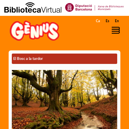
Salta al contingut principal
Ca
Es
En
El Bosc a la tardor