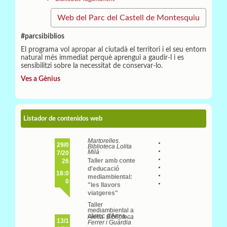
Web del Parc del Castell de Montesquiu
#parcsibiblios
El programa vol apropar al ciutadà el territori i el seu entorn
natural més immediat perquè aprengui a gaudir-l i es
sensibilitzi sobre la necessitat de conservar-lo.
Ves a Gènius
Listador de contenidos web
Martorelles.
29/0
Biblioteca Lolita
Milà
7/20
Taller amb conte
26
d'educació
18:0
mediambiental:
0
"les llavors
viatgeres"
Taller
mediambiental a
càrrec d'Anna...
Alella. Biblioteca
13/1
Ferrer i Guàrdia