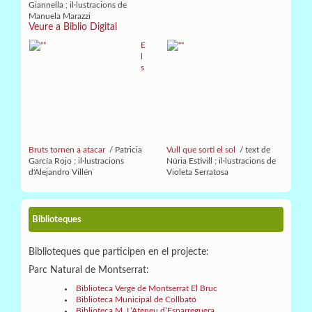
Giannella ; il·lustracions de
Manuela Marazzi
Veure a Biblio Digital
E
l
s
Bruts tornen a atacar
/ Patricia
Vull que sorti el sol
/ text de
García Rojo ; il·lustracions
Núria Estivill ; il·lustracions de
d'Alejandro Villén
Violeta Serratosa
Biblioteques
Biblioteques que participen en el projecte:
Parc Natural de Montserrat:
Biblioteca Verge de Montserrat El Bruc
Biblioteca Municipal de Collbató
Biblioteca M. L’Ateneu d’Esparreguera