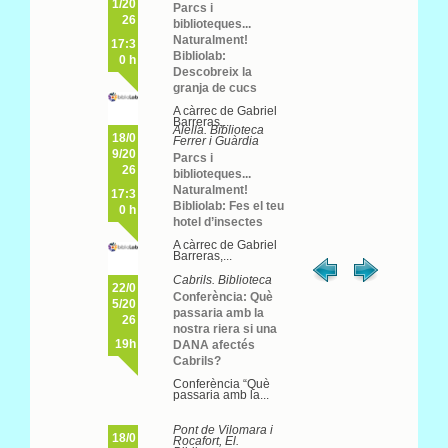
1/20
Parcs i
26
biblioteques...
Naturalment!
17:3
Bibliolab:
0 h
Descobreix la
granja de cucs
A càrrec de Gabriel
Barreras,...
Alella. Biblioteca
18/0
Ferrer i Guàrdia
9/20
Parcs i
26
biblioteques...
Naturalment!
17:3
Bibliolab: Fes el teu
0 h
hotel d’insectes
A càrrec de Gabriel
Barreras,...
Cabrils. Biblioteca
22/0
Conferència: Què
5/20
passaria amb la
26
nostra riera si una
19h
DANA afectés
Cabrils?
Conferència “Què
passaria amb la...
Pont de Vilomara i
18/0
Rocafort, El.