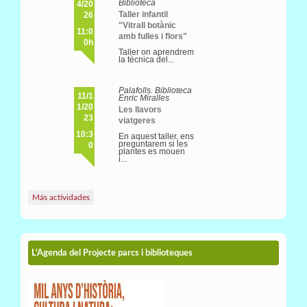
Biblioteca
4/20
Taller infantil
26
"Vitrall botànic
11:0
amb fulles i flors"
0h
Taller on aprendrem
la tècnica del...
Palafolls. Biblioteca
11/1
Enric Miralles
1/20
Les llavors
23
viatgeres
10:3
En aquest taller, ens
preguntarem si les
0
plantes es mouen
i...
Más actividades
L'Agenda del Projecte parcs i biblioteques