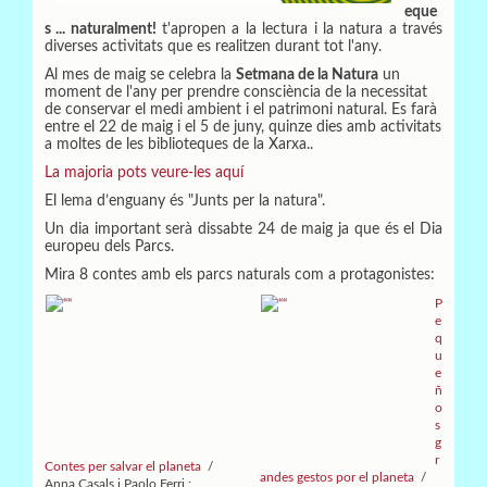
eque
s ... naturalment!
t'apropen a la lectura i la natura a través
diverses activitats que es realitzen durant tot l'any.
Al mes de maig se celebra la
Setmana de la Natura
un
moment de l'any per prendre consciència de la necessitat
de conservar el medi ambient i el patrimoni natural. Es farà
entre el 22 de maig i el 5 de juny, quinze dies amb activitats
a moltes de les biblioteques de la Xarxa..
La majoria pots veure-les aquí
El lema d’enguany és "Junts per la natura".
Un dia important serà dissabte 24 de maig ja que és el Dia
europeu dels Parcs.
Mira 8 contes amb els parcs naturals com a protagonistes:
P
e
q
u
e
ñ
o
s
g
r
Contes per salvar el planeta
/
andes gestos por el planeta
/
Anna Casals i Paolo Ferri ;