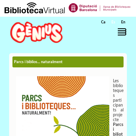
Saltar al contenido principal
Ca
Es
En
Parcs i biblios... naturalment
Les
biblio
teque
s
parti
cipan
ts al
proje
cte
Parcs
i
biliot