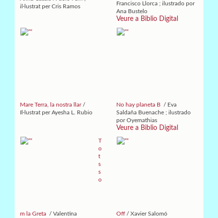
Francisco Llorca ; ilustrado por
il·lustrat per Cris Ramos
Ana Bustelo
Veure a Biblio Digital
Mare Terra, la nostra llar
/
No hay planeta B
/ Eva
Il·lustrat per Ayesha L. Rubio
Saldaña Buenache ; ilustrado
por Oyemathias
Veure a Biblio Digital
T
o
t
s
s
o
m la Greta
/ Valentina
Off
/ Xavier Salomó