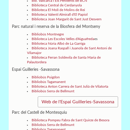
Bib. Vallcarca i Els Penitents de BCN
Biblioteca Central de Cerdanyola
Biblioteca El Molí de Molins de Rei
Biblioteca Valentí Almirall d'El Papiol
Biblioteca Joan Margarit de Sant Just Desvern
Parc natural i reserva de la Biosfera del Montseny
Bibliobús Montnegre
Biblioteca Les Escoles Velles d'Aiguafreda
es
Biblioteca Núria Albó de La Garriga
Biblioteca Joana Raspall i Juanola de Sant Antoni de
Vilamajor
Biblioteca Ferran Soldevila de Santa Maria de
Palautordera
Espai Guilleries -Savassona
Bibliobús Puigdon
Bibliobús Tagamanent
Biblioteca Anton Carrera de Sant Julià de Vilatorta
Bibliobús Serra de Bellmunt
Web de l'Espai Guilleries-Savassona
Parc del Castell de Montesquiu
Biblioteca Pompeu Fabra de Sant Quirze de Besora
Bibliobús Serra de Bellmunt
Bibliobús Tagamanent