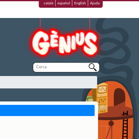
català
español
English
Ajuda