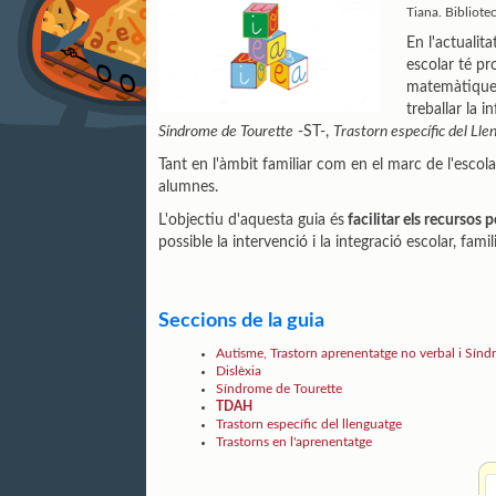
Tiana. Bibliote
En l'actualit
escolar té p
matemàtiques 
treballar la i
Síndrome de Tourette
-ST-,
Trastorn específic del Ll
Tant en l'àmbit familiar com en el marc de l'escola
alumnes.
L'objectiu d'aquesta guia és
facilitar els recursos 
possible la intervenció i la integració escolar, famili
Seccions de la guia
Autisme, Trastorn aprenentatge no verbal i Sínd
Dislèxia
Síndrome de Tourette
TDAH
Trastorn específic del llenguatge
Trastorns en l'aprenentatge