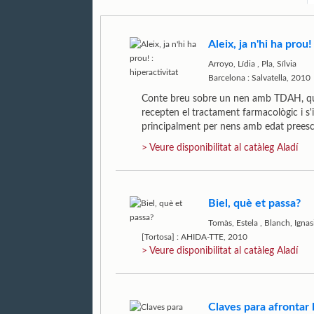
Aleix, ja n'hi ha prou!
Arroyo, Lídia
,
Pla, Sílvia
Barcelona : Salvatella, 2010
Conte breu sobre un nen amb TDAH, que
recepten el tractament farmacològic i s'i
principalment per nens amb edat preesc
> Veure disponibilitat al catàleg Aladí
Biel, què et passa?
Tomàs, Estela
,
Blanch, Ignas
[Tortosa] : AHIDA-TTE, 2010
> Veure disponibilitat al catàleg Aladí
Claves para afrontar