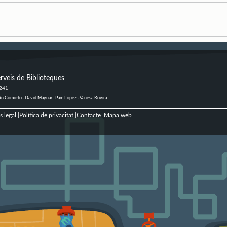
rveis de Biblioteques
 241
ustín Comotto · David Maynar · Pam López · Vanesa Rovira
s legal
Política de privacitat
Contacte
Mapa web
|
|
|