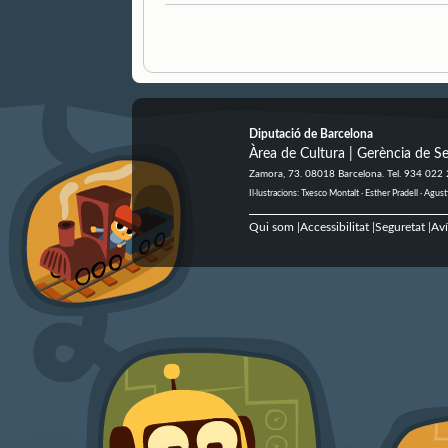
Diputació de Barcelona
Àrea de Cultura | Gerència de Se
Zamora, 73. 08018 Barcelona. Tel. 934 022
Il·lustracions: Txesco Montalt · Esther Pradell · Ag
Qui som
Accessibilitat
Seguretat
Aví
|
|
|