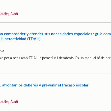
9
catàleg Aladí
mo comprender y atender sus necesidades especiales : guía com
 Hiperactividad (TDAH)
2002
àsic per a nens amb TDAH hiperactius i desatents. És un manual bàsic per 
, afrontar los deberes y prevenir el fracaso escolar
catàleg Aladí