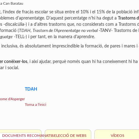
ca Can Baratau
at, l'índex de fracàs escolar se situa entre el 10% i el 15% de la població i
roblemes d'aprenentatge. D'aquest percentatge n'hi ha degut a
Trastorns 
-discalcúlia-) i a d'altres trastorns que, no considerats com a Trastorns 
nformació (
TDAH
,
Trastorn de l'Aprenentatge no verbal
-TANV- Trastorns de 
enguatge
-TELL-) i per tant, en la manera d'aprendre.
 inclusiva, és absolutament imprescindible la formació, de pares i mares i 
per conèixer-los
, i així ajudar, perquè només quan hi ha coneixement hi h
ar i social.
TDAH
rome d'Asperger
Torna a l'inici
DOCUMENTS RECOMANATS
SELECCIÓ DE WEBS
VÍDEOS