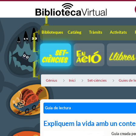
Salta al contingut principal
Navegació
Biblioteques
Catàleg
Tràmits
Activitats
Gènius
Inici
Set-ciències
Guies de l
Guia de lectura
Expliquem la vida amb un conte:
Guia creada per