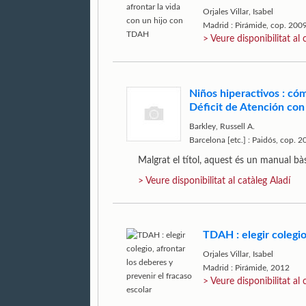
Orjales Villar, Isabel
Madrid : Pirámide, cop. 200
> Veure disponibilitat al 
Niños hiperactivos : có
Déficit de Atención con
Barkley, Russell A.
Barcelona [etc.] : Paidós, cop. 
Malgrat el títol, aquest és un manual b
> Veure disponibilitat al catàleg Aladí
TDAH : elegir colegio
Orjales Villar, Isabel
Madrid : Pirámide, 2012
> Veure disponibilitat al 