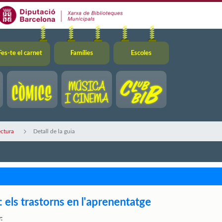
Fes-te el carnet
Famílies
Escoles
ectura
Detall de la guia
 els trastorns en l'aprenentatge
: