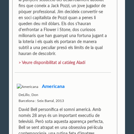
fins que coneix a Jack Pozzi, un jove jugador de
pòquer professional. Jim decideix convertir-se
en soci capitalista de Pozzi quan a penes li
queden deu mil dòlars. Els dos s'hauran
d'enfrontar a Flower i Stone, dos curiosos
milionaris que han guanyat una fortuna jugant a
la loteria i els quals els portaran de manera
subtil a una peculiar presó els límits de la qual
hauran de descobrir.
> Veure disponibilitat al catàleg Aladí
Americana
DeLillo, Don
Barcelona : Seix Barral, 2013
David Bell personifica el somni americà. Amb
només 28 anys és un important executiu de
televisió. Però sota aquesta aparença perfecta,
Bell se sent atrapat en una obsessiva pel·lícula
contemporània, una rutina feta d'imatges