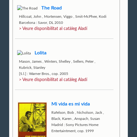
The Road
Hillcoat, John
,
Mortensen, Viggo
,
Smit-McPhee, Kodi
Barcelona : Savor, DL 2010
> Veure disponibilitat al catàleg Aladí
Lolita
Mason, James
,
Winters, Shelley
,
Sellers, Peter
,
Kubrick, Stanley
[S.l.] : Warner Bros., cop. 2005
> Veure disponibilitat al catàleg Aladí
Mi vida es mi vida
Rafelson, Bob
,
Nicholson, Jack
,
Black, Karen
,
Anspach, Susan
Madrid : Sony Pictures Home
Entertaintment, cop. 1999