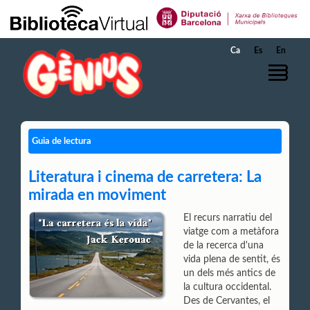
Salta al contingut principal
Ca
Es
En
Guia de lectura
Literatura i cinema de carretera: La
mirada en moviment
El recurs narratiu del
viatge com a metàfora
de la recerca d'una
vida plena de sentit, és
un dels més antics de
la cultura occidental.
Des de Cervantes, el