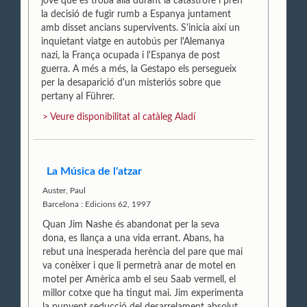
jove que es troba allà durant la catàstrofe i pren
la decisió de fugir rumb a Espanya juntament
amb disset ancians supervivents. S'inicia així un
inquietant viatge en autobús per l'Alemanya
nazi, la França ocupada i l'Espanya de post
guerra. A més a més, la Gestapo els persegueix
per la desaparició d'un misteriós sobre que
pertany al Führer.
> Veure disponibilitat al catàleg Aladí
La Música de l'atzar
Auster, Paul
Barcelona : Edicions 62, 1997
Quan Jim Nashe és abandonat per la seva
dona, es llança a una vida errant. Abans, ha
rebut una inesperada herència del pare que mai
va conèixer i que li permetrà anar de motel en
motel per Amèrica amb el seu Saab vermell, el
millor cotxe que ha tingut mai. Jim experimenta
la punyent seducció del desarrelament absolut