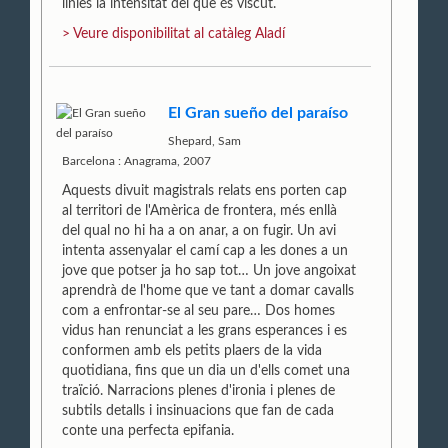
línies la intensitat del que és viscut.
> Veure disponibilitat al catàleg Aladí
El Gran sueño del paraíso
Shepard, Sam
Barcelona : Anagrama, 2007
Aquests divuit magistrals relats ens porten cap
al territori de l'Amèrica de frontera, més enllà
del qual no hi ha a on anar, a on fugir. Un avi
intenta assenyalar el camí cap a les dones a un
jove que potser ja ho sap tot… Un jove angoixat
aprendrà de l'home que ve tant a domar cavalls
com a enfrontar-se al seu pare… Dos homes
vidus han renunciat a les grans esperances i es
conformen amb els petits plaers de la vida
quotidiana, fins que un dia un d'ells comet una
traïció. Narracions plenes d'ironia i plenes de
subtils detalls i insinuacions que fan de cada
conte una perfecta epifania.