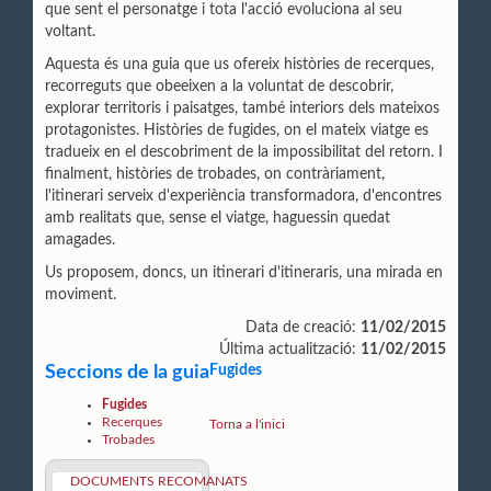
que sent el personatge i tota l'acció evoluciona al seu
voltant.
Aquesta és una guia que us ofereix històries de
recerques,
recorreguts que obeeixen a la voluntat de descobrir,
explorar territoris i paisatges, també interiors dels mateixos
protagonistes. Històries de fugides, on el mateix viatge es
tradueix en el descobriment de la impossibilitat del retorn. I
finalment, històries de trobades, on contràriament,
l'itinerari serveix d'experiència transformadora, d'encontres
amb realitats que, sense el viatge, haguessin quedat
amagades.
Us proposem, doncs, un itinerari d'itineraris, una mirada en
moviment.
Data de creació:
11/02/2015
Última actualització:
11/02/2015
Seccions de la guia
Fugides
Fugides
Recerques
Torna a l'inici
Trobades
DOCUMENTS RECOMANATS