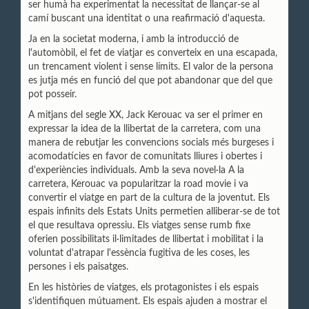
ser humà ha experimentat la necessitat de llançar-se al
camí buscant una identitat o una reafirmació d'aquesta.
Ja en la societat moderna, i amb la introducció de
l'automòbil, el fet de viatjar es converteix en una escapada,
un trencament violent i sense límits. El valor de la persona
es jutja més en funció del que pot abandonar que del que
pot posseir.
A mitjans del segle XX, Jack Kerouac va ser el primer en
expressar la idea de
la llibertat de la carretera, com una
manera de rebutjar les convencions socials més burgeses i
acomodatícies en favor de comunitats lliures i obertes i
d'experiències individuals. Amb la seva novel·la A la
carretera, Kerouac va popularitzar la road movie i va
convertir el viatge en part de la cultura de la joventut. Els
espais infinits dels Estats Units permetien alliberar-se de tot
el que resultava opressiu. Els viatges sense rumb fixe
oferien possibilitats il·limitades de llibertat i mobilitat i la
voluntat d'atrapar l'essència fugitiva de les coses, les
persones i els paisatges.
En les històries de viatges, els protagonistes i els espais
s'identifiquen mútuament. Els espais ajuden a mostrar el