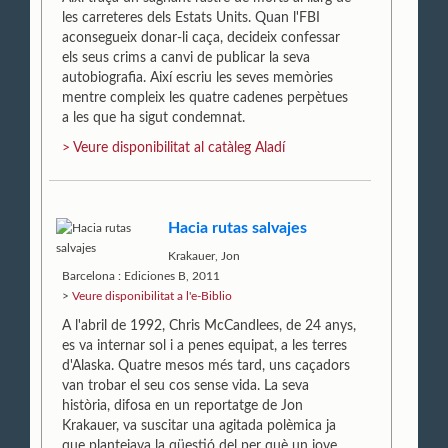
les carreteres dels Estats Units. Quan l'FBI
aconsegueix donar-li caça, decideix confessar
els seus crims a canvi de publicar la seva
autobiografia. Així escriu les seves memòries
mentre compleix les quatre cadenes perpètues
a les que ha sigut condemnat.
> Veure disponibilitat al catàleg Aladí
Hacia rutas salvajes
Krakauer, Jon
Barcelona : Ediciones B, 2011
>
Veure disponibilitat a l'e-Biblio
A l'abril de 1992, Chris McCandlees, de 24 anys,
es va internar sol i a penes equipat, a les terres
d'Alaska. Quatre mesos més tard, uns caçadors
van trobar el seu cos sense vida. La seva
història, difosa en un reportatge de Jon
Krakauer, va suscitar una agitada polèmica ja
que plantejava la qüestió del per què un jove