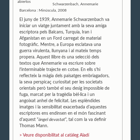
Schwarzenbach, Annemarie
Barcelona : Minúscula, 2008
El juny de 1939, Annemarie Schwarzenbach va
iniciar un viatge juntament amb la seva amiga
escriptora pels Balcans, Turquia, Iran i
Afganistan en un Ford carregat de material
fotogràfic. Mentre, a Europa esclatava una
guerra virulenta, llunyana i al mateix temps
propera. Aquest llibre és una selecció dels
textos que Annemarie va escriure sobre
l'interminable trajecte en cotxe. En ells s'hi
reflecteix la màgia dels paisatges embriagadors,
la seva perspicaç curiositat per les societats
orientals però també el seu desig impossible de
fuga, marcat per la tragèdia bèl·lica i un
angoixat anhel de felicitat. Les esplèndides
imatges i la sensibilitat exacerbada d'aquestes
escriptores ens endinsen en el món fascinant
d'aquest "
àngel devastat
", tal com la va definir
Thomas Mann.
> Veure disponibilitat al catàleg Aladí