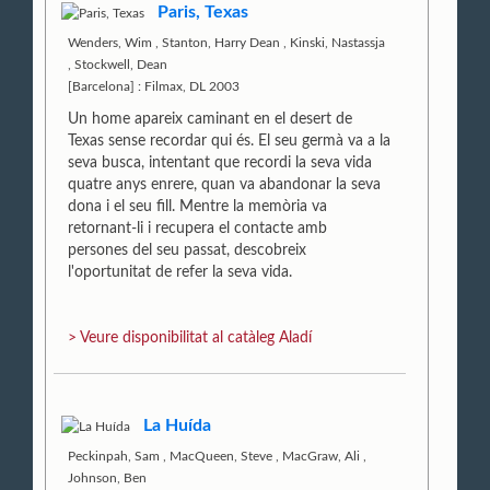
Paris, Texas
Wenders, Wim
,
Stanton, Harry Dean
,
Kinski, Nastassja
,
Stockwell, Dean
[Barcelona] : Filmax, DL 2003
Un home apareix caminant en el desert de
Texas sense recordar qui és. El seu germà va a la
seva busca, intentant que recordi la seva vida
quatre anys enrere, quan va abandonar la seva
dona i el seu fill. Mentre la memòria va
retornant-li i recupera el contacte amb
persones del seu passat, descobreix
l'oportunitat de refer la seva vida.
> Veure disponibilitat al catàleg Aladí
La Huída
Peckinpah, Sam
,
MacQueen, Steve
,
MacGraw, Ali
,
Johnson, Ben