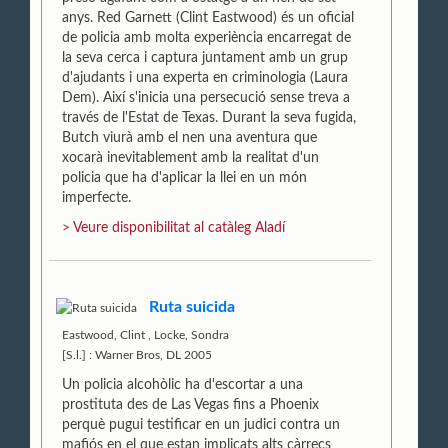
anys. Red Garnett (Clint Eastwood) és un oficial
de policia amb molta experiència encarregat de
la seva cerca i captura juntament amb un grup
d'ajudants i una experta en criminologia (Laura
Dem). Així s'inicia una persecució sense treva a
través de l'Estat de Texas. Durant la seva fugida,
Butch viurà amb el nen una aventura que
xocarà inevitablement amb la realitat d'un
policia que ha d'aplicar la llei en un món
imperfecte.
> Veure disponibilitat al catàleg Aladí
Ruta suicida
Eastwood, Clint
,
Locke, Sondra
[S.l.] : Warner Bros, DL 2005
Un policia alcohòlic ha d'escortar a una
prostituta des de Las Vegas fins a Phoenix
perquè pugui testificar en un judici contra un
mafiós en el que estan implicats alts càrrecs