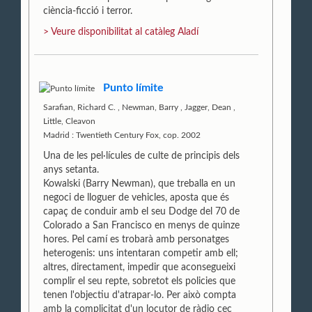
ciència-ficció i terror.
> Veure disponibilitat al catàleg Aladí
Punto límite
Sarafian, Richard C.
,
Newman, Barry
,
Jagger, Dean
,
Little, Cleavon
Madrid : Twentieth Century Fox, cop. 2002
Una de les pel·lícules de culte de principis dels
anys setanta.
Kowalski (Barry Newman), que treballa en un
negoci de lloguer de vehicles, aposta que és
capaç de conduir amb el seu Dodge del 70 de
Colorado a San Francisco en menys de quinze
hores. Pel camí es trobarà amb personatges
heterogenis: uns intentaran competir amb ell;
altres, directament, impedir que aconsegueixi
complir el seu repte, sobretot els policies que
tenen l'objectiu d'atrapar-lo. Per això compta
amb la complicitat d'un locutor de ràdio cec