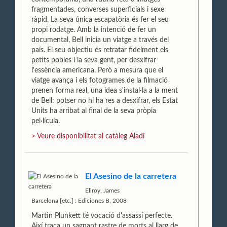
fragmentades, converses superficials i sexe
ràpid. La seva única escapatòria és fer el seu
propi rodatge. Amb la intenció de fer un
documental, Bell inicia un viatge a través del
país. El seu objectiu és retratar fidelment els
petits pobles i la seva gent, per desxifrar
l'essència americana. Però a mesura que el
viatge avança i els fotogrames de la filmació
prenen forma real, una idea s'instal·la a la ment
de Bell: potser no hi ha res a desxifrar, els Estat
Units ha arribat al final de la seva pròpia
pel·lícula.
> Veure disponibilitat al catàleg Aladí
El Asesino de la carretera
Ellroy, James
Barcelona [etc.] : Ediciones B, 2008
Martin Plunkett té vocació d'assassí perfecte.
Així traça un sagnant rastre de morts al llarg de