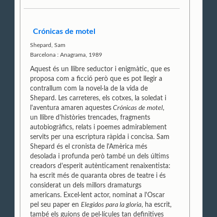
Crónicas de motel
Shepard, Sam
Barcelona : Anagrama, 1989
Aquest és un llibre seductor i enigmàtic, que es
proposa com a ficció però que es pot llegir a
contrallum com la novel·la de la vida de
Shepard. Les carreteres, els cotxes, la soledat i
l'aventura amaren aquestes
Crónicas de motel
,
un llibre d'històries trencades, fragments
autobiogràfics, relats i poemes admirablement
servits per una escriptura ràpida i concisa. Sam
Shepard és el cronista de l'Amèrica més
desolada i profunda però també un dels últims
creadors d'esperit autènticament renaixentista:
ha escrit més de quaranta obres de teatre i és
considerat un dels millors dramaturgs
americans. Excel·lent actor, nominat a l'Oscar
pel seu paper en
Elegidos para la gloria
, ha escrit,
també els guions de pel·lícules tan definitives