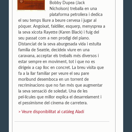
Bobby Dupea (Jack
Nicholson) treballa en una
plataforma petroliera i dedica
el seu temps lliure a beure cervesa i jugar al
pòquer. Angoixat, faldiller, esquerp, menysprea a
la seva xicota Rayette (Karen Black) i fuig del
seu passat com a nen prodigi del piano.
Distanciat de la seva aburgesada vida i estulta
família de Seattle, decideix viure en una
caravana, acceptar els treballs més diversos i
estar sempre en moviment, tot i que no es
dirigeix a cap lloc en concret. La breu visita que
fa a la llar familiar per veure el seu pare
moribund desemboca en un torrent de
recriminacions que no fan més que augmentar
la seva sensació de soledat. Una de les
pel·lícules que millor explica el desarrelament i
el pessimisme del cinema de carretera.
> Veure disponibilitat al catàleg Aladí