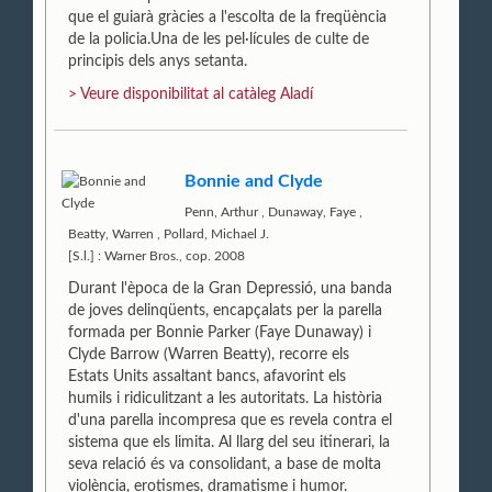
que el guiarà gràcies a l'escolta de la freqüència
de la policia.Una de les pel·lícules de culte de
principis dels anys setanta.
> Veure disponibilitat al catàleg Aladí
Bonnie and Clyde
Penn, Arthur
,
Dunaway, Faye
,
Beatty, Warren
,
Pollard, Michael J.
[S.l.] : Warner Bros., cop. 2008
Durant l'època de la Gran Depressió, una banda
de joves delinqüents, encapçalats per la parella
formada per Bonnie Parker (Faye Dunaway) i
Clyde Barrow (Warren Beatty), recorre els
Estats Units assaltant bancs, afavorint els
humils i ridiculitzant a les autoritats. La història
d'una parella incompresa que es revela contra el
sistema que els limita. Al llarg del seu itinerari, la
seva relació és va consolidant, a base de molta
violència, erotismes, dramatisme i humor.