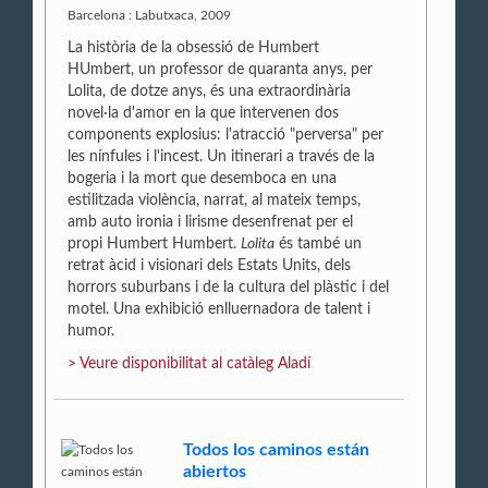
Barcelona : Labutxaca, 2009
La història de la obsessió de Humbert
HUmbert, un professor de quaranta anys, per
Lolita, de dotze anys, és una extraordinària
novel·la d'amor en la que intervenen dos
components explosius: l'atracció "perversa" per
les nínfules i l'incest. Un itinerari a través de la
bogeria i la mort que desemboca en una
estilitzada violència, narrat, al mateix temps,
amb auto ironia i lirisme desenfrenat per el
propi Humbert Humbert.
Lolita
és també un
retrat àcid i visionari dels Estats Units, dels
horrors suburbans i de la cultura del plàstic i del
motel. Una exhibició enlluernadora de talent i
humor.
> Veure disponibilitat al catàleg Aladí
Todos los caminos están
abiertos