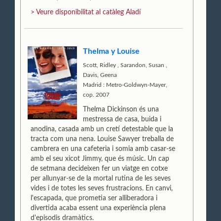
> Veure disponibilitat al catàleg Aladí
Thelma y Louise
Scott, Ridley
,
Sarandon, Susan
,
Davis, Geena
Madrid : Metro-Goldwyn-Mayer,
cop. 2007
Thelma Dickinson és una
mestressa de casa, buida i
anodina, casada amb un cretí detestable que la
tracta com una nena. Louise Sawyer treballa de
cambrera en una cafeteria i somia amb casar-se
amb el seu xicot Jimmy, que és músic. Un cap
de setmana decideixen fer un viatge en cotxe
per allunyar-se de la mortal rutina de les seves
vides i de totes les seves frustracions. En canvi,
l'escapada, que prometia ser alliberadora i
divertida acaba essent una experiència plena
d'episodis dramàtics.