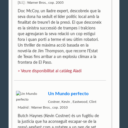
[S.l.] : Warner Bros., cop. 2005
Doc McCoy, un lladre expert, descobreix que la
seva dona ha seduït el líder polític local amb la
finalitat de treure'l de la presó. El que desconeix
es la sinistra successió de trampes i traïcions
que agreujaran la seva relació un cop estigui
fora i quan porti a terme el seu últim robatori.
Un thriller de màxima acció basada en la
novel·la de Jim Thompson, que recorre l'Estat
de Texas fins arribar a un explosiu clímax a la
frontera de El Paso.
> Veure disponibilitat al catàleg Aladí
Un Mundo perfecto
Costner, Kevin
,
Eastwood, Clint
Madrid : Warner Bros., cop. 2010
Butch Haynes (Kevin Costner) és un fugitiu de
la justícia que ha aconseguit escapar-se de la
presó agafant com a ostatge a un nen de set