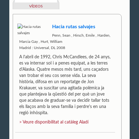
VÍDEOS
Hacia rutas salvajes
Penn, Sean
,
Hirsch, Emile
,
Harden,
Marcia Gay
,
Hurt, William
Madrid : Universal, DL 2008
A l'abril de 1992, Chris McCandlees, de 24 anys,
es va internar sol i a penes equipat, a les terres
d'Alaska. Quatre mesos més tard, uns caçadors
van trobar el seu cos sense vida. La seva
història, difosa en un reportatge de Jon
Krakauer, va suscitar una agitada polèmica ja
que plantejava la qüestió del per què un jove
que acabava de graduar-se va decidir tallar tots
els llaços amb la seva família i perdre's en una
regió inhòspita.
> Veure disponibilitat al catàleg Aladí