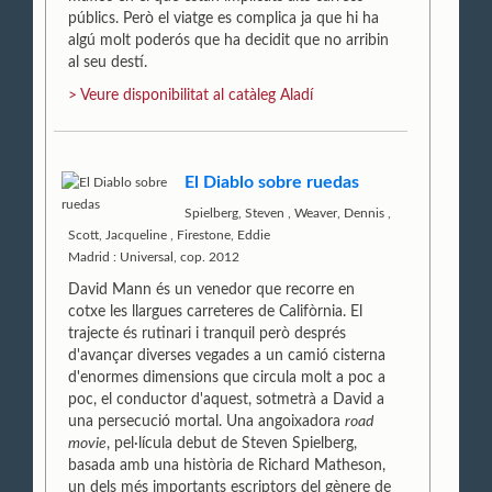
públics. Però el viatge es complica ja que hi ha
algú molt poderós que ha decidit que no arribin
al seu destí.
> Veure disponibilitat al catàleg Aladí
El Diablo sobre ruedas
Spielberg, Steven
,
Weaver, Dennis
,
Scott, Jacqueline
,
Firestone, Eddie
Madrid : Universal, cop. 2012
David Mann és un venedor que recorre en
cotxe les llargues carreteres de Califòrnia. El
trajecte és rutinari i tranquil però després
d'avançar diverses vegades a un camió cisterna
d'enormes dimensions que circula molt a poc a
poc, el conductor d'aquest, sotmetrà a David a
una persecució mortal. Una angoixadora
road
movie
, pel·lícula debut de Steven Spielberg,
basada amb una història de Richard Matheson,
un dels més importants escriptors del gènere de