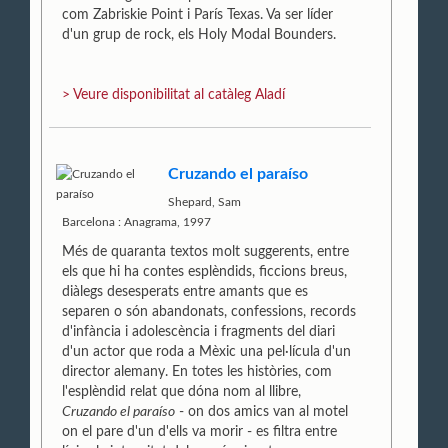
com Zabriskie Point i París Texas. Va ser líder
d'un grup de rock, els Holy Modal Bounders.
> Veure disponibilitat al catàleg Aladí
Cruzando el paraíso
Shepard, Sam
Barcelona : Anagrama, 1997
Més de quaranta textos molt suggerents, entre
els que hi ha contes esplèndids, ficcions breus,
diàlegs desesperats entre amants que es
separen o són abandonats, confessions, records
d'infància i adolescència i fragments del diari
d'un actor que roda a Mèxic una pel·lícula d'un
director alemany. En totes les històries, com
l'esplèndid relat que dóna nom al llibre,
Cruzando el paraíso
- on dos amics van al motel
on el pare d'un d'ells va morir - es filtra entre