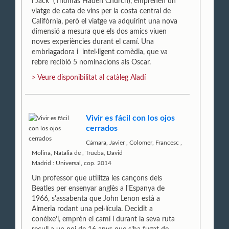
i Jack (Thomas Haden Church), emprenen un
viatge de cata de vins per la costa central de
Califòrnia, però el viatge va adquirint una nova
dimensió a mesura que els dos amics viuen
noves experiències durant el camí. Una
embriagadora i intel·ligent comèdia, que va
rebre recibió 5 nominacions als Oscar.
> Veure disponibilitat al catàleg Aladí
Vivir es fácil con los ojos
cerrados
Cámara, Javier
,
Colomer, Francesc
,
Molina, Natalia de
,
Trueba, David
Madrid : Universal, cop. 2014
Un professor que utilitza les cançons dels
Beatles per ensenyar anglès a l'Espanya de
1966, s'assabenta que John Lenon està a
Almeria rodant una pel·lícula. Decidit a
conèixe'l, emprèn el camí i durant la seva ruta