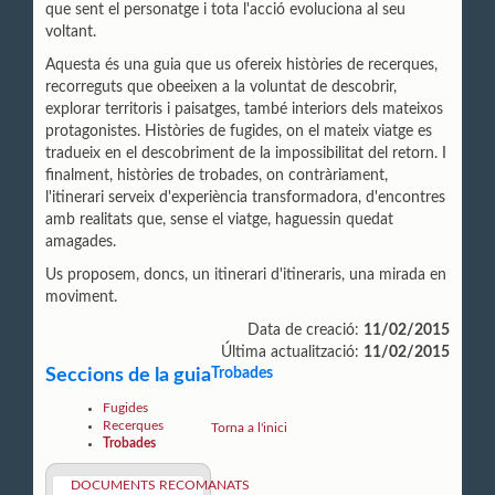
que sent el personatge i tota l'acció evoluciona al seu
voltant.
Aquesta és una guia que us ofereix històries de
recerques,
recorreguts que obeeixen a la voluntat de descobrir,
explorar territoris i paisatges, també interiors dels mateixos
protagonistes. Històries de fugides, on el mateix viatge es
tradueix en el descobriment de la impossibilitat del retorn. I
finalment, històries de trobades, on contràriament,
l'itinerari serveix d'experiència transformadora, d'encontres
amb realitats que, sense el viatge, haguessin quedat
amagades.
Us proposem, doncs, un itinerari d'itineraris, una mirada en
moviment.
Data de creació:
11/02/2015
Última actualització:
11/02/2015
Seccions de la guia
Trobades
Fugides
Recerques
Torna a l'inici
Trobades
DOCUMENTS RECOMANATS