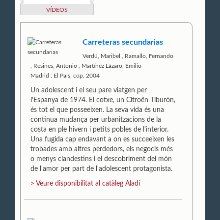
VÍDEOS
Carreteras secundarias
Verdú, Maribel
,
Ramallo, Fernando
,
Resines, Antonio
,
Martínez Lázaro, Emilio
Madrid : El País, cop. 2004
Un adolescent i el seu pare viatgen per
l'Espanya de 1974. El cotxe, un Citroën Tiburón,
és tot el que posseeixen. La seva vida és una
continua mudança per urbanitzacions de la
costa en ple hivern i petits pobles de l'interior.
Una fugida cap endavant a on es succeeixen les
trobades amb altres perdedors, els negocis més
o menys clandestins i el descobriment del món
de l'amor per part de l'adolescent protagonista.
> Veure disponibilitat al catàleg Aladí