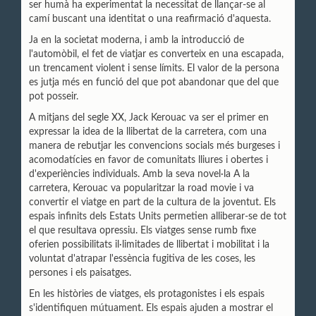
ser humà ha experimentat la necessitat de llançar-se al
camí buscant una identitat o una reafirmació d'aquesta.
Ja en la societat moderna, i amb la introducció de
l'automòbil, el fet de viatjar es converteix en una escapada,
un trencament violent i sense límits. El valor de la persona
es jutja més en funció del que pot abandonar que del que
pot posseir.
A mitjans del segle XX, Jack Kerouac va ser el primer en
expressar la idea de
la llibertat de la carretera, com una
manera de rebutjar les convencions socials més burgeses i
acomodatícies en favor de comunitats lliures i obertes i
d'experiències individuals. Amb la seva novel·la A la
carretera, Kerouac va popularitzar la road movie i va
convertir el viatge en part de la cultura de la joventut. Els
espais infinits dels Estats Units permetien alliberar-se de tot
el que resultava opressiu. Els viatges sense rumb fixe
oferien possibilitats il·limitades de llibertat i mobilitat i la
voluntat d'atrapar l'essència fugitiva de les coses, les
persones i els paisatges.
En les històries de viatges, els protagonistes i els espais
s'identifiquen mútuament. Els espais ajuden a mostrar el