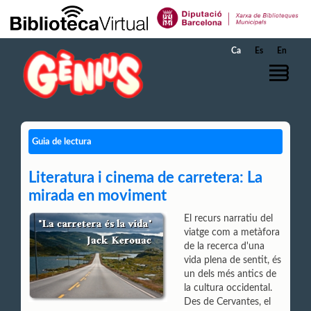
Salta al contingut principal
Ca
Es
En
Guia de lectura
Literatura i cinema de carretera: La
mirada en moviment
El recurs narratiu del
viatge com a metàfora
de la recerca d'una
vida plena de sentit, és
un dels més antics de
la cultura occidental.
Des de Cervantes, el