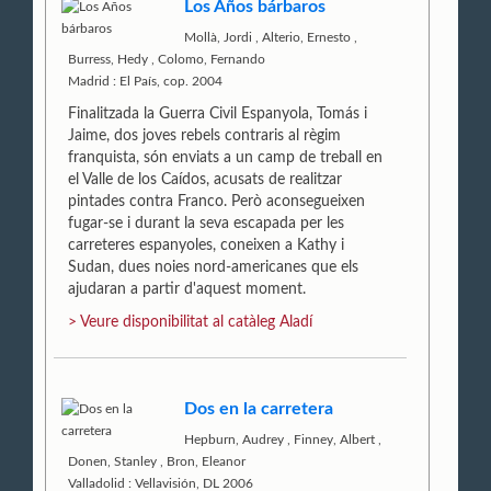
Los Años bárbaros
Mollà, Jordi
,
Alterio, Ernesto
,
Burress, Hedy
,
Colomo, Fernando
Madrid : El País, cop. 2004
Finalitzada la Guerra Civil Espanyola, Tomás i
Jaime, dos joves rebels contraris al règim
franquista, són enviats a un camp de treball en
el Valle de los Caídos, acusats de realitzar
pintades contra Franco. Però aconsegueixen
fugar-se i durant la seva escapada per les
carreteres espanyoles, coneixen a Kathy i
Sudan, dues noies nord-americanes que els
ajudaran a partir d'aquest moment.
> Veure disponibilitat al catàleg Aladí
Dos en la carretera
Hepburn, Audrey
,
Finney, Albert
,
Donen, Stanley
,
Bron, Eleanor
Valladolid : Vellavisión, DL 2006