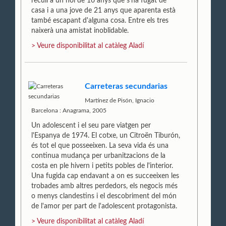
recull a un noi de 16 anys que s'ha fugat de
casa i a una jove de 21 anys que aparenta està
també escapant d'alguna cosa. Entre els tres
naixerà una amistat inoblidable.
> Veure disponibilitat al catàleg Aladí
Carreteras secundarias
Martínez de Pisón, Ignacio
Barcelona : Anagrama, 2005
Un adolescent i el seu pare viatgen per
l'Espanya de 1974. El cotxe, un Citroën Tiburón,
és tot el que posseeixen. La seva vida és una
continua mudança per urbanitzacions de la
costa en ple hivern i petits pobles de l'interior.
Una fugida cap endavant a on es succeeixen les
trobades amb altres perdedors, els negocis més
o menys clandestins i el descobriment del món
de l'amor per part de l'adolescent protagonista.
> Veure disponibilitat al catàleg Aladí