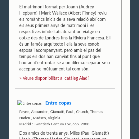
El matrimoni format per Joann (Audrey
Hepburn) i Mark Wallace (Albert Finney) reviu
els romàntics inicis de la seva relació així com
els seus primers anys de matrimoni i les
respectives infidelitats durant un viatge en
cotxe des de Londres fins la Riviera Francesa. Ell
és un famós arquitecte i ella la seva esnob
esposa i acompanyant, però amb el pas del
temps els dos han canviat fins al punt que
hauran d'enfrontar-se a un dilema: separar-se o
acceptar-se mútuament tal com són.
> Veure disponibilitat al catàleg Aladí
Entre copas
Payne, Alexander
,
Giamatti, Paul
,
Church, Thomas
Haden
,
Madsen, Virginia
Madrid : Twentieth Century Fox, cop. 2008
Dos amics de trenta anys, Miles (Paul Giamatti)