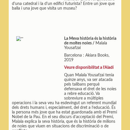
d'una catedral i la d'un edifici futurista? Entre un jove que
balla i una jove que visita un museu?
La Meva història és la història
de moltes noies /
Malala
Yousafzai
Barcelona : Akiara Books,
2019
Veure disponibilitat a l'Aladí
Quan Malala Yousafzai tenia
quinze anys, va ser atacada
pels talibans perquè
defensava el dret de les noies
a rebre educació. Va
sobreviure a múltiples
operacions i la seva veu ha esdevingut un referent mundial
dels drets humans i, especialment, del dret a l’educació. És
la persona més jove que ha estat guardonada amb el Premi
Nobel de la Pau. En el seu discurs d’acceptació del Premi,
Malala explica la seva història, que és la història de milions
de noies que viuen en situacions de discriminació o de