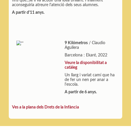
fins que...se li va acudir una idea brillant. Finalment
aconseguiria atreure l'atenció dels seus alumnes.
A partir d'11 anys.
9 Kilómetros
/ Claudio
Aguilera
Barcelona : Ekaré, 2022
Veure la disponibilitat a
catàleg
Un llarg i variat camí que ha
de fer un nen per anar a
l'escola.
A partir de 6 anys.
Ves a la plana dels Drets de la Infància