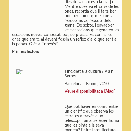
dies de vacances a la platja.
Mentre observa el vaivé de les
ones, recorda que li falta ben
poc per començar el curs a
l'escola nova, l'escola dels
grans! De sobte, l'envaeixen
les sensacions que generen les
situacions noves: curiositat, por, sorpresa... És com si les
ones que ara té al davant fossin un reflex d'allò que sent a
la panxa. O és a l'inrevés?
Primers lectors
Tinc dret a la cultura /
Alain
Serres
Barcelona : Blume, 2020
Veure disponibilitat a l'Aladí
Què pot haver en comú entre
un científic que observa les
estrelles a través d'un
telescopi i un altre ésser humà
que les pinta a la seva
manera? Entre l'arquitectura