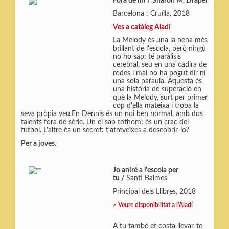
Fora de mi
/
Sharon M. Draper
Barcelona : Cruïlla, 2018
Ves a catàleg Aladí
La Melody és una la nena més
brillant de l'escola, però ningú
no ho sap: té paràlisis
cerebral, seu en una cadira de
rodes i mai no ha pogut dir ni
una sola paraula. Aquesta és
una història de superació en
què la Melody, surt per primer
cop d'ella mateixa i troba la
seva pròpia veu.En Dennis és un noi ben normal, amb dos
talents fora de sèrie. Un el sap tothom: és un crac del
futbol. L'altre és un secret: t'atreveixes a descobrir-lo?
Per a joves.
Jo aniré a l'escola per
tu
/
Santi Balmes
Principal dels Llibres, 2018
>
Veure disponibilitat a l'Aladí
A tu també et costa llevar-te