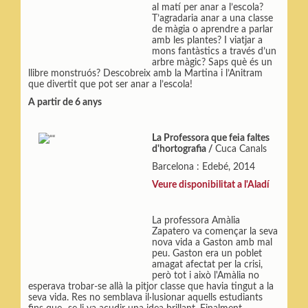
al matí per anar a l’escola?
T’agradaria anar a una classe
de màgia o aprendre a parlar
amb les plantes? I viatjar a
mons fantàstics a través d’un
arbre màgic? Saps què és un
llibre monstruós? Descobreix amb la Martina i l’Anitram
que divertit que pot ser anar a l’escola!
A partir de 6 anys
La Professora que feia faltes
d'hortografia /
Cuca Canals
Barcelona : Edebé, 2014
Veure disponibilitat a l'Aladí
La professora Amàlia
Zapatero va començar la seva
nova vida a Gaston amb mal
peu. Gaston era un poblet
amagat afectat per la crisi,
però tot i això l'Amàlia no
esperava trobar-se allà la pitjor classe que havia tingut a la
seva vida. Res no semblava il·lusionar aquells estudiants