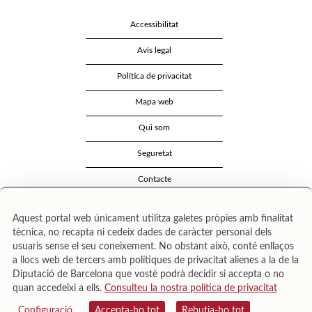
Accessibilitat
Avís legal
Política de privacitat
Mapa web
Qui som
Seguretat
Contacte
Aquest portal web únicament utilitza galetes pròpies amb finalitat
tècnica, no recapta ni cedeix dades de caràcter personal dels
usuaris sense el seu coneixement. No obstant això, conté enllaços
a llocs web de tercers amb polítiques de privacitat alienes a la de la
Diputació de Barcelona que vostè podrà decidir si accepta o no
quan accedeixi a ells.
Consulteu la nostra política de privacitat
Área de Cultura – Gerència de Serveis de Biblioteques. Zamora, 73. 08018 Barcelona. Tel:
943 022 222.
Configuració
Accepta-ho tot
Rebutja-ho tot