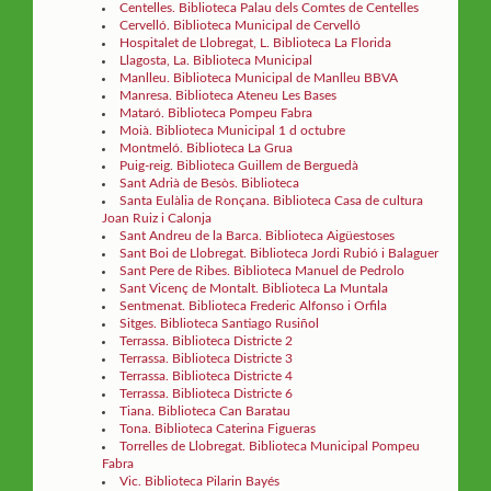
Centelles. Biblioteca Palau dels Comtes de Centelles
Cervelló. Biblioteca Municipal de Cervelló
Hospitalet de Llobregat, L. Biblioteca La Florida
Llagosta, La. Biblioteca Municipal
Manlleu. Biblioteca Municipal de Manlleu BBVA
Manresa. Biblioteca Ateneu Les Bases
Mataró. Biblioteca Pompeu Fabra
Moià. Biblioteca Municipal 1 d octubre
Montmeló. Biblioteca La Grua
Puig-reig. Biblioteca Guillem de Berguedà
Sant Adrià de Besòs. Biblioteca
Santa Eulàlia de Ronçana. Biblioteca Casa de cultura
Joan Ruiz i Calonja
Sant Andreu de la Barca. Biblioteca Aigüestoses
Sant Boi de Llobregat. Biblioteca Jordi Rubió i Balaguer
Sant Pere de Ribes. Biblioteca Manuel de Pedrolo
Sant Vicenç de Montalt. Biblioteca La Muntala
Sentmenat. Biblioteca Frederic Alfonso i Orfila
Sitges. Biblioteca Santiago Rusiñol
Terrassa. Biblioteca Districte 2
Terrassa. Biblioteca Districte 3
Terrassa. Biblioteca Districte 4
Terrassa. Biblioteca Districte 6
Tiana. Biblioteca Can Baratau
Tona. Biblioteca Caterina Figueras
Torrelles de Llobregat. Biblioteca Municipal Pompeu
Fabra
Vic. Biblioteca Pilarin Bayés