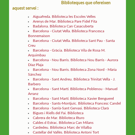
Biblioteques que ofereixen
aquest servei :
Aiguafreda. Biblioteca les Escoles Velles
Arenys de Mar. Biblioteca Pare Fidel Fita
Badalona. Biblioteca Can Casacuberta
Barcelona - Ciutat Vella. Biblioteca Francesca
Bonnemaison
Barcelona - Ciutat Vella. Biblioteca Sant Pau - Santa
Creu
Barcelona - Gràcia. Biblioteca Vila de Rosa M.
Arquimbau
Barcelona - Nou Barris. Biblioteca Nou Barris - Aurora
Díaz Plaja
Barcelona - Nou Barris. Biblioteca Zona Nord - Mària
Sánchez
Barcelona - Sant Andreu. Biblioteca Trinitat Vella - J.
Barbero
Barcelona - Sant Martí. Biblioteca Poblenou - Manuel
Arranz
Barcelona - Sant Martí. Biblioteca Xavier Benguerel
Barcelona - Sants-Montjuïc. Biblioteca Francesc Candel
Barcelona - Sarrià-Sant Gervasi. Biblioteca Clarà
Bigues i Riells del Fai. Biblioteca
Cabrera de Mar. Biblioteca Ilturo
Caldes d Estrac. Biblioteca Can Milans
Cardedeu. Biblioteca Marc de Vilalba
Castellar del Vallès. Biblioteca Antoni Tort