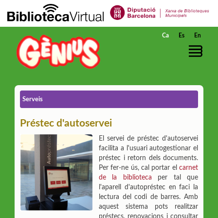
Salta al contingut principal
Ca
Es
En
Serveis
Préstec d'autoservei
El servei de préstec d'autoservei
facilita a l'usuari autogestionar el
préstec i retorn dels documents.
Per fer-ne ús, cal portar el
carnet
de la biblioteca
per tal que
l'aparell d'autopréstec en faci la
lectura del codi de barres. Amb
aquest sistema pots realitzar
préstecs, renovacions i consultar