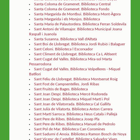
Santa Coloma de Gramenet. Biblioteca Central
Santa Coloma de Gramenet. Biblioteca Fondo
Santa Margarida de Montbui. Biblioteca Mont-Àgora
Santa Margarida i els Monjos. Biblioteca
Santa Maria de Palautordera. Biblioteca Ferran Soldevila
Sant Antoni de Vilamajor. Biblioteca Municipal Joana
Raspall i Juanola
Santa Susanna. Biblioteca Vall d'Alfatà
Sant Boi de Llobregat. Biblioteca Jordi Rubió i Balaguer
Sant Celoni. Biblioteca l Escorxador
Sant Climent de Llobregat. Biblioteca Ca L Altisent
Sant Cugat del Vallès. Biblioteca Mira-sol Marta
Pessarrodona
Sant Cugat del Vallès. Biblioteca Volpelleres - Miquel
Batllori
Sant Feliu de Llobregat. Biblioteca Montserrat Roig
Sant Fost de Campsentelles. Jordi Ribas
Sant Fruitós de Bages. Biblioteca
Sant Joan Despí. Biblioteca Mercè Rodoreda
Sant Joan Despí. Biblioteca Miquel Martí i Pol
Sant Joan de Vilatorrada. Biblioteca Cal Gallifa
Sant Julià de Vilatorta. Biblioteca Anton Carrera
Sant Martí Sarroca. Biblioteca Neus Català i Pallejà
Sant Pere de Ribes. Biblioteca Josep Pla
Sant Pere de Ribes. Biblioteca Manuel de Pedrolo
Sant Pol de Mar. Biblioteca Can Coromines
Sant Sadurní d Anoia. Biblioteca Ramon Bosch de Noya
Sant Vicenç de Castellet. Biblioteca Salvador Vives