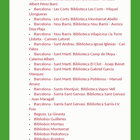
Albert Pérez Baró
Barcelona - Les Corts. Biblioteca Les Corts - Miquel
Llongueras
Barcelona - Les Corts. Biblioteca Montserrat Abelló
Barcelona - Nou Barris. Biblioteca Nou Barris - Aurora
Díaz Plaja
Barcelona - Nou Barris. Biblioteca Vilapicina i la Torre
Llobeta - Carmen Laforet
Barcelona - Sant Andreu. Biblioteca Ignasi Iglésias - Can
Fabra
Barcelona - Sant Martí. Biblioteca Camp de l'Arpa -
Caterina Albert
Barcelona - Sant Martí. Biblioteca El Clot - Josep Benet
Barcelona - Sant Martí. Biblioteca Gabriel García
Márquez
Barcelona - Sant Martí. Biblioteca Poblenou - Manuel
Arranz
Barcelona - Sants-Montjuïc. Biblioteca Vapor Vell
Barcelona - Sarrià-Sant Gervasi. Biblioteca Sant Gervasi
- Joan Maragall
Barcelona - Sarrià-Sant Gervasi. Biblioteca Sarrià-J.V.
Foix
Begues. La Ginesta
Bibliobús Guilleries
Bibliobús Montau
Bibliobús Montserrat
Bibliobús Pedraforca
Bibliobús Puigdon