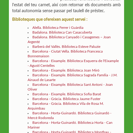
l'estat del teu carnet, així com retornar els documents amb
total autonomia sense passar pel taulell de préstec.
Biblioteques que ofereixen aquest servei :
Alella. Biblioteca Ferrer i Guàrdia
Badalona. Biblioteca Can Casacuberta
Badalona. Biblioteca Canyadó i Casagemes – Joan
Argenté
Barberà del Vallès. Biblioteca Esteve Paluzie
Barcelona - Ciutat Vella. Biblioteca Francesca
Bonnemaison
Barcelona - Eixample. Biblioteca Esquerra de l'Eixample
- Agustí Centelles
Barcelona - Eixample. Biblioteca Joan Miró
Barcelona - Eixample. Biblioteca Sagrada Família - J.M.
Ainaud de Lasarte
Barcelona - Eixample. Biblioteca Sant Antoni - Joan
Oliver
Barcelona - Eixample. Biblioteca Sofia Barat
Barcelona - Gràcia. Biblioteca Jaume Fuster
Barcelona - Gràcia. Biblioteca Vila de Rosa M.
Arquimbau
Barcelona - Horta-Guinardó. Biblioteca Guinardó -
Mercè Rodoreda
Barcelona - Horta-Guinardó. Biblioteca Horta - Can
Mariner
Barcelona - Horta-Guinardó. Biblioteca Montbau -