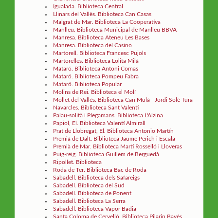
Igualada. Biblioteca Central
Llinars del Vallès. Biblioteca Can Casas
Malgrat de Mar. Biblioteca La Cooperativa
Manlleu. Biblioteca Municipal de Manlleu BBVA
Manresa. Biblioteca Ateneu Les Bases
Manresa. Biblioteca del Casino
Martorell. Biblioteca Francesc Pujols
Martorelles. Biblioteca Lolita Milà
Mataró. Biblioteca Antoni Comas
Mataró. Biblioteca Pompeu Fabra
Mataró. Biblioteca Popular
Molins de Rei. Biblioteca el Molí
Mollet del Vallès. Biblioteca Can Mulà - Jordi Solé Tura
Navarcles. Biblioteca Sant Valentí
Palau-solità i Plegamans. Biblioteca L'Alzina
Papiol, El. Biblioteca Valentí Almirall
Prat de Llobregat, El. Biblioteca Antonio Martín
Premià de Dalt. Biblioteca Jaume Perich i Escala
Premià de Mar. Biblioteca Martí Rosselló i Lloveras
Puig-reig. Biblioteca Guillem de Berguedà
Ripollet. Biblioteca
Roda de Ter. Biblioteca Bac de Roda
Sabadell. Biblioteca dels Safareigs
Sabadell. Biblioteca del Sud
Sabadell. Biblioteca de Ponent
Sabadell. Biblioteca La Serra
Sabadell. Biblioteca Vapor Badia
Santa Coloma de Cervelló. Biblioteca Pilarin Bayés