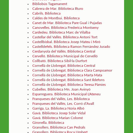
Bibliobús Tagamanent
Cabrera de Mar. Biblioteca Ilturo
Cabrils. Biblioteca
Caldes de Montbui. Biblioteca
Canet de Mar. Biblioteca Pare Gual i Pujadas
Canovelles. Biblioteca Frederica Montseny
Cardedeu. Biblioteca Marc de Vilalba
Castellar del Vallès. Biblioteca Antoni Tort
Castellbisbal. Biblioteca Josep Mateu i Miró
Castelldefels. Biblioteca Ramon Fernàndez Jurado
Cerdanyola del Vallès. Biblioteca Central
Cervelló. Biblioteca Municipal de Cervelló
Collbató. Biblioteca Sibil·la Durfort
Cornellà de Llobregat. Biblioteca Central
Cornellà de Llobregat. Biblioteca Clara Campoamor
Cornellà de Llobregat. Biblioteca Marta Mata
Cornellà de Llobregat. Biblioteca Sant Ildefons
Cornellà de Llobregat. Biblioteca Teresa Pàmies
Cubelles. Biblioteca Mn. Joan Avinyó
Esparreguera. Biblioteca Municipal L'Ateneu
Franqueses del Vallès, Les. Biblioteca
Franqueses del Vallès, Les. Corró d’Avall
Garriga, La. Biblioteca Núria Albó
Gavà. Biblioteca Josep Soler Vidal
Gavà. Biblioteca Marian Colomé
Gironella. Biblioteca
Granollers. Biblioteca Can Pedrals
Granollers. Biblioteca Roca Umbert