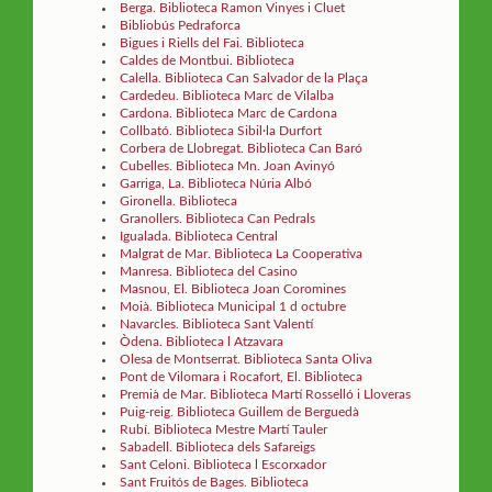
Berga. Biblioteca Ramon Vinyes i Cluet
Bibliobús Pedraforca
Bigues i Riells del Fai. Biblioteca
Caldes de Montbui. Biblioteca
Calella. Biblioteca Can Salvador de la Plaça
Cardedeu. Biblioteca Marc de Vilalba
Cardona. Biblioteca Marc de Cardona
Collbató. Biblioteca Sibil·la Durfort
Corbera de Llobregat. Biblioteca Can Baró
Cubelles. Biblioteca Mn. Joan Avinyó
Garriga, La. Biblioteca Núria Albó
Gironella. Biblioteca
Granollers. Biblioteca Can Pedrals
Igualada. Biblioteca Central
Malgrat de Mar. Biblioteca La Cooperativa
Manresa. Biblioteca del Casino
Masnou, El. Biblioteca Joan Coromines
Moià. Biblioteca Municipal 1 d octubre
Navarcles. Biblioteca Sant Valentí
Òdena. Biblioteca l Atzavara
Olesa de Montserrat. Biblioteca Santa Oliva
Pont de Vilomara i Rocafort, El. Biblioteca
Premià de Mar. Biblioteca Martí Rosselló i Lloveras
Puig-reig. Biblioteca Guillem de Berguedà
Rubí. Biblioteca Mestre Martí Tauler
Sabadell. Biblioteca dels Safareigs
Sant Celoni. Biblioteca l Escorxador
Sant Fruitós de Bages. Biblioteca