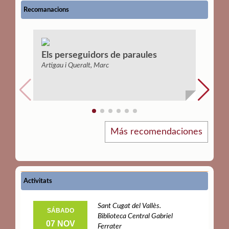
Recomanacions
Els perseguidors de paraules
Els c
Chris
Artigau i Queralt, Marc
Folck, Jo
Más recomendaciones
Activitats
Sant Cugat del Vallès.
SÁBADO
MART
Biblioteca Central Gabriel
07 NOV
13 O
Ferrater