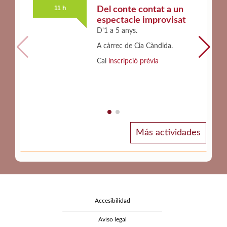
11 h
19 h
Del conte contat a un
espectacle improvisat
D'1 a 5 anys.
A càrrec de Cia Càndida.
Cal
inscripció prèvia
Más actividades
Accesibilidad
Aviso legal