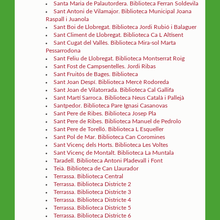
Santa Maria de Palautordera. Biblioteca Ferran Soldevila
Sant Antoni de Vilamajor. Biblioteca Municipal Joana
Raspall i Juanola
Sant Boi de Llobregat. Biblioteca Jordi Rubió i Balaguer
Sant Climent de Llobregat. Biblioteca Ca L Altisent
Sant Cugat del Vallès. Biblioteca Mira-sol Marta
Pessarrodona
Sant Feliu de Llobregat. Biblioteca Montserrat Roig
Sant Fost de Campsentelles. Jordi Ribas
Sant Fruitós de Bages. Biblioteca
Sant Joan Despí. Biblioteca Mercè Rodoreda
Sant Joan de Vilatorrada. Biblioteca Cal Gallifa
Sant Martí Sarroca. Biblioteca Neus Català i Pallejà
Santpedor. Biblioteca Pare Ignasi Casanovas
Sant Pere de Ribes. Biblioteca Josep Pla
Sant Pere de Ribes. Biblioteca Manuel de Pedrolo
Sant Pere de Torelló. Biblioteca L Esqueller
Sant Pol de Mar. Biblioteca Can Coromines
Sant Vicenç dels Horts. Biblioteca Les Voltes
Sant Vicenç de Montalt. Biblioteca La Muntala
Taradell. Biblioteca Antoni Pladevall i Font
Teià. Biblioteca de Can Llaurador
Terrassa. Biblioteca Central
Terrassa. Biblioteca Districte 2
Terrassa. Biblioteca Districte 3
Terrassa. Biblioteca Districte 4
Terrassa. Biblioteca Districte 5
Terrassa. Biblioteca Districte 6