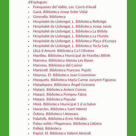
d'Esplugues
Franqueses del Vallès, Les. Corró d’Avall
Gavà. Biblioteca Josep Soler Vidal
Gironella. Biblioteca
Hospitalet de Llobregat, L. Biblioteca Bellvitge
Hospitalet de Llobregat, L. Biblioteca Josep Janés
Hospitalet de Llobregat, L. Biblioteca La Bòbila
Hospitalet de Llobregat, L. Biblioteca La Florida
Hospitalet de Llobregat, L. Biblioteca Plaça d'Europa
Hospitalet de Llobregat, L. Biblioteca Tecla Sala
Lliçà d Amunt. Biblioteca Ca l Oliveres
Manlleu. Biblioteca Municipal de Manlleu BBVA
Manresa. Biblioteca Ateneu Les Bases
Manresa. Biblioteca del Casino
Martorell. Biblioteca Francesc Pujols
Masnou, El. Biblioteca Joan Coromines
Masquefa. Biblioteca Maria Carme Junyent Figueras
Matadepera. Biblioteca Àngel Guimerà
Mataró. Biblioteca Antoni Comas
Mataró. Biblioteca Pompeu Fabra
Mataró. Biblioteca Popular
Moià. Biblioteca Municipal 1 d octubre
Navarcles. Biblioteca Sant Valentí
Òdena. Biblioteca l Atzavara
Palafolls. Biblioteca Enric Miralles
Palau-solità i Plegamans. Biblioteca L'Alzina
Pallejà. Biblioteca
Papiol, El. Biblioteca Valentí Almirall