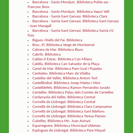
Barcelona - Sants-Montjuïc. Biblioteca Poble-sec -
Francesc Boix
Barcelona - Sants-Montjuïc. Biblioteca Vapor Vell
Barcelona - Sarrià-Sant Gervasi. Biblioteca Clarà
Barcelona - Sarrià-Sant Gervasi. Biblioteca Sant Gervasi
- Joan Maragall
Barcelona - Sarrià-Sant Gervasi. Biblioteca Sarrià-J.V.
Foix
Bigues i Riells del Fai. Biblioteca
Bruc, El. Biblioteca Verge de Montserrat
Cabrera de Mar. Biblioteca Ilturo
Cabrils. Biblioteca
Caldes d Estrac. Biblioteca Can Milans
Calella. Biblioteca Can Salvador de la Plaça
Canet de Mar. Biblioteca Pare Gual i Pujadas
Cardedeu. Biblioteca Marc de Vilalba
Castellar del Vallès. Biblioteca Antoni Tort
Castellbisbal. Biblioteca Josep Mateu i Miró
Castelldefels. Biblioteca Ramon Fernàndez Jurado
Centelles. Biblioteca Palau dels Comtes de Centelles
Cerdanyola del Vallès. Biblioteca Central
Cornellà de Llobregat. Biblioteca Central
Cornellà de Llobregat. Biblioteca Clara Campoamor
Cornellà de Llobregat. Biblioteca Sant Ildefons
Cornellà de Llobregat. Biblioteca Teresa Pàmies
Cubelles. Biblioteca Mn. Joan Avinyó
Esparreguera. Biblioteca Municipal L'Ateneu
Esplugues de Llobregat. Biblioteca Pare Miquel