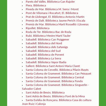
Parets del Vallès. Biblioteca Can Rajoler
Piera. Biblioteca
Pineda de Mar. Biblioteca M. Serra i Moret
Pont de Vilomara i Rocafort, El. Biblioteca
Prat de Llobregat, El. Biblioteca Antonio Martín
Premià de Dalt. Biblioteca Jaume Perich i Escala
Premià de Mar. Biblioteca Martí Rosselló i Lloveras
Ripollet. Biblioteca
Roda de Ter. Biblioteca Bac de Roda
Rubí. Biblioteca Mestre Martí Tauler
Sabadell. Biblioteca Can Puiggener
Sabadell. Biblioteca del Nord
Sabadell. Biblioteca dels Safareigs
Sabadell. Biblioteca del Sud
Sabadell. Biblioteca de Ponent
Sabadell. Biblioteca La Serra
Sabadell. Biblioteca Vapor Badia
Sallent. Biblioteca Sant Antoni Maria Claret
Santa Coloma de Cervelló. Biblioteca Pilarin Bayés
Santa Coloma de Gramenet. Biblioteca Can Peixauet
Santa Coloma de Gramenet. Biblioteca Central
Santa Coloma de Gramenet. Biblioteca Fondo
Santa Coloma de Gramenet. Biblioteca Singuerlín -
Salvador Cabré
Sant Adrià de Besòs. Biblioteca
Sant Adrià de Besòs. Biblioteca Font de la Mina
Santa Eulàlia de Ronçana. Biblioteca Casa de cultura
Joan Ruiz i Calonja