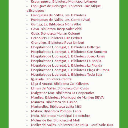
Esparreguera. Biblioteca Municipal L'Ateneu
Esplugues de Llobregat. Biblioteca Pare Miquel
d'Esplugues
Franqueses del Vallès, Les. Biblioteca
Franqueses del Vallès, Les. Corró d’Avall
Garriga, La. Biblioteca Núria Albó
Gavà. Biblioteca Josep Soler Vidal
Gavà. Biblioteca Marian Colomé
Granollers. Biblioteca Can Pedrals
Granollers. Biblioteca Roca Umbert
Hospitalet de Llobregat, L. Biblioteca Bellvitge
Hospitalet de Llobregat, L. Biblioteca Can Sumarro
Hospitalet de Llobregat, L. Biblioteca Josep Janés
Hospitalet de Llobregat, L. Biblioteca La Bòbila
Hospitalet de Llobregat, L. Biblioteca La Florida
Hospitalet de Llobregat, L. Biblioteca Plaça d'Europa
Hospitalet de Llobregat, L. Biblioteca Tecla Sala
Igualada. Biblioteca Central
Lliçà d Amunt. Biblioteca Ca l Oliveres
Llinars del Vallès. Biblioteca Can Casas
Malgrat de Mar. Biblioteca La Cooperativa
Manlleu. Biblioteca Municipal de Manlleu BBVA
Manresa. Biblioteca del Casino
Martorelles. Biblioteca Lolita Milà
Mataró. Biblioteca Pompeu Fabra
Moià. Biblioteca Municipal 1 d octubre
Molins de Rei. Biblioteca el Molí
Mollet del Vallès. Biblioteca Can Mulà - Jordi Solé Tura