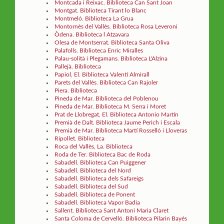
Montcada i Reixac. Biblioteca Can Sant Joan
Montgat. Biblioteca Tirant lo Blanc
Montmeló. Biblioteca La Grua
Montornès del Vallès. Biblioteca Rosa Leveroni
Òdena. Biblioteca l Atzavara
Olesa de Montserrat. Biblioteca Santa Oliva
Palafolls. Biblioteca Enric Miralles
Palau-solità i Plegamans. Biblioteca L'Alzina
Pallejà. Biblioteca
Papiol, El. Biblioteca Valentí Almirall
Parets del Vallès. Biblioteca Can Rajoler
Piera. Biblioteca
Pineda de Mar. Biblioteca del Poblenou
Pineda de Mar. Biblioteca M. Serra i Moret
Prat de Llobregat, El. Biblioteca Antonio Martín
Premià de Dalt. Biblioteca Jaume Perich i Escala
Premià de Mar. Biblioteca Martí Rosselló i Lloveras
Ripollet. Biblioteca
Roca del Vallès, La. Biblioteca
Roda de Ter. Biblioteca Bac de Roda
Sabadell. Biblioteca Can Puiggener
Sabadell. Biblioteca del Nord
Sabadell. Biblioteca dels Safareigs
Sabadell. Biblioteca del Sud
Sabadell. Biblioteca de Ponent
Sabadell. Biblioteca Vapor Badia
Sallent. Biblioteca Sant Antoni Maria Claret
Santa Coloma de Cervelló. Biblioteca Pilarin Bayés