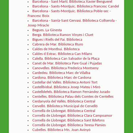
Barcelona - Sant Martí. Biblioteca Xavier Benguerel
Barcelona - Sants-Montjuïc. Biblioteca Francesc Candel
Barcelona - Sants-Montjuïc. Biblioteca Poble-sec -
Francesc Boix
Barcelona - Sarrià-Sant Gervasi. Biblioteca Collserola -
Josep Miracle
Begues. La Ginesta
Berga. Biblioteca Ramon Vinyes i Cluet
Bigues i Riells del Fai. Biblioteca
Cabrera de Mar. Biblioteca Ilturo
Caldes de Montbui. Biblioteca
Caldes d Estrac. Biblioteca Can Milans
Calella. Biblioteca Can Salvador de la Plaça
Canet de Mar. Biblioteca Pare Gual i Pujadas
Canovelles. Biblioteca Frederica Montseny
Cardedeu. Biblioteca Marc de Vilalba
Cardona. Biblioteca Marc de Cardona
Castellar del Vallès. Biblioteca Antoni Tort
Castellbisbal. Biblioteca Josep Mateu i Miró
Castelldefels. Biblioteca Ramon Fernàndez Jurado
Centelles. Biblioteca Palau dels Comtes de Centelles
Cerdanyola del Vallès. Biblioteca Central
Cervelló. Biblioteca Municipal de Cervelló
Cornellà de Llobregat. Biblioteca Central
Cornellà de Llobregat. Biblioteca Clara Campoamor
Cornellà de Llobregat. Biblioteca Sant Ildefons
Cornellà de Llobregat. Biblioteca Teresa Pàmies
Cubelles. Biblioteca Mn. Joan Avinyó