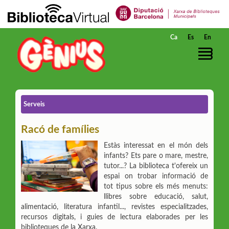
Salta al contingut principal
Ca
Es
En
Serveis
Racó de famílies
Estàs interessat en el món dels
infants? Ets pare o mare, mestre,
tutor...? La biblioteca t'ofereix un
espai on trobar informació de
tot tipus sobre els més menuts:
llibres sobre educació, salut,
alimentació, literatura infantil..., revistes especialitzades,
recursos digitals, i guies de lectura elaborades per les
biblioteques de la Xarxa.