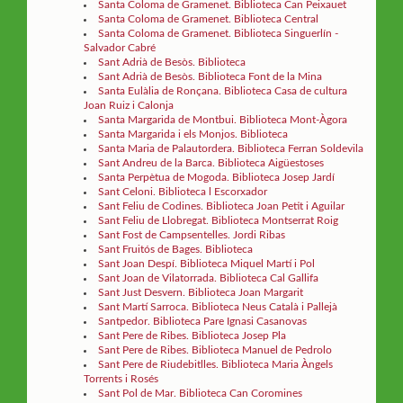
Santa Coloma de Gramenet. Biblioteca Can Peixauet
Santa Coloma de Gramenet. Biblioteca Central
Santa Coloma de Gramenet. Biblioteca Singuerlín -
Salvador Cabré
Sant Adrià de Besòs. Biblioteca
Sant Adrià de Besòs. Biblioteca Font de la Mina
Santa Eulàlia de Ronçana. Biblioteca Casa de cultura
Joan Ruiz i Calonja
Santa Margarida de Montbui. Biblioteca Mont-Àgora
Santa Margarida i els Monjos. Biblioteca
Santa Maria de Palautordera. Biblioteca Ferran Soldevila
Sant Andreu de la Barca. Biblioteca Aigüestoses
Santa Perpètua de Mogoda. Biblioteca Josep Jardí
Sant Celoni. Biblioteca l Escorxador
Sant Feliu de Codines. Biblioteca Joan Petit i Aguilar
Sant Feliu de Llobregat. Biblioteca Montserrat Roig
Sant Fost de Campsentelles. Jordi Ribas
Sant Fruitós de Bages. Biblioteca
Sant Joan Despí. Biblioteca Miquel Martí i Pol
Sant Joan de Vilatorrada. Biblioteca Cal Gallifa
Sant Just Desvern. Biblioteca Joan Margarit
Sant Martí Sarroca. Biblioteca Neus Català i Pallejà
Santpedor. Biblioteca Pare Ignasi Casanovas
Sant Pere de Ribes. Biblioteca Josep Pla
Sant Pere de Ribes. Biblioteca Manuel de Pedrolo
Sant Pere de Riudebitlles. Biblioteca Maria Àngels
Torrents i Rosés
Sant Pol de Mar. Biblioteca Can Coromines