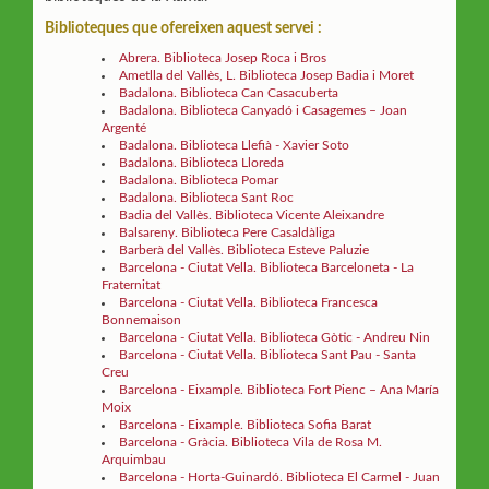
Biblioteques que ofereixen aquest servei :
Abrera. Biblioteca Josep Roca i Bros
Ametlla del Vallès, L. Biblioteca Josep Badia i Moret
Badalona. Biblioteca Can Casacuberta
Badalona. Biblioteca Canyadó i Casagemes – Joan
Argenté
Badalona. Biblioteca Llefià - Xavier Soto
Badalona. Biblioteca Lloreda
Badalona. Biblioteca Pomar
Badalona. Biblioteca Sant Roc
Badia del Vallès. Biblioteca Vicente Aleixandre
Balsareny. Biblioteca Pere Casaldàliga
Barberà del Vallès. Biblioteca Esteve Paluzie
Barcelona - Ciutat Vella. Biblioteca Barceloneta - La
Fraternitat
Barcelona - Ciutat Vella. Biblioteca Francesca
Bonnemaison
Barcelona - Ciutat Vella. Biblioteca Gòtic - Andreu Nin
Barcelona - Ciutat Vella. Biblioteca Sant Pau - Santa
Creu
Barcelona - Eixample. Biblioteca Fort Pienc – Ana María
Moix
Barcelona - Eixample. Biblioteca Sofia Barat
Barcelona - Gràcia. Biblioteca Vila de Rosa M.
Arquimbau
Barcelona - Horta-Guinardó. Biblioteca El Carmel - Juan