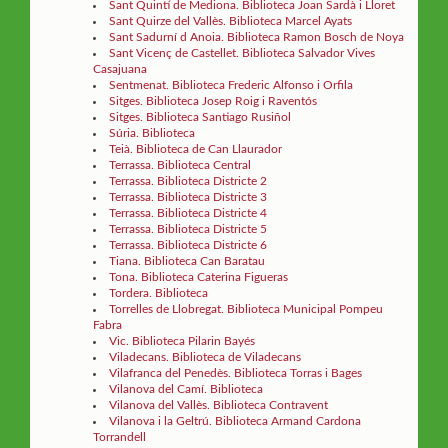
Sant Quintí de Mediona. Biblioteca Joan Sardà i Lloret
Sant Quirze del Vallès. Biblioteca Marcel Ayats
Sant Sadurní d Anoia. Biblioteca Ramon Bosch de Noya
Sant Vicenç de Castellet. Biblioteca Salvador Vives
Casajuana
Sentmenat. Biblioteca Frederic Alfonso i Orfila
Sitges. Biblioteca Josep Roig i Raventós
Sitges. Biblioteca Santiago Rusiñol
Súria. Biblioteca
Teià. Biblioteca de Can Llaurador
Terrassa. Biblioteca Central
Terrassa. Biblioteca Districte 2
Terrassa. Biblioteca Districte 3
Terrassa. Biblioteca Districte 4
Terrassa. Biblioteca Districte 5
Terrassa. Biblioteca Districte 6
Tiana. Biblioteca Can Baratau
Tona. Biblioteca Caterina Figueras
Tordera. Biblioteca
Torrelles de Llobregat. Biblioteca Municipal Pompeu
Fabra
Vic. Biblioteca Pilarin Bayés
Viladecans. Biblioteca de Viladecans
Vilafranca del Penedès. Biblioteca Torras i Bages
Vilanova del Camí. Biblioteca
Vilanova del Vallès. Biblioteca Contravent
Vilanova i la Geltrú. Biblioteca Armand Cardona
Torrandell