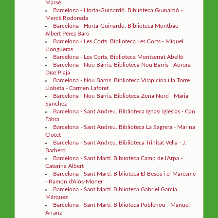
Marsé
Barcelona - Horta-Guinardó. Biblioteca Guinardó -
Mercè Rodoreda
Barcelona - Horta-Guinardó. Biblioteca Montbau -
Albert Pérez Baró
Barcelona - Les Corts. Biblioteca Les Corts - Miquel
Llongueras
Barcelona - Les Corts. Biblioteca Montserrat Abelló
Barcelona - Nou Barris. Biblioteca Nou Barris - Aurora
Díaz Plaja
Barcelona - Nou Barris. Biblioteca Vilapicina i la Torre
Llobeta - Carmen Laforet
Barcelona - Nou Barris. Biblioteca Zona Nord - Mària
Sánchez
Barcelona - Sant Andreu. Biblioteca Ignasi Iglésias - Can
Fabra
Barcelona - Sant Andreu. Biblioteca La Sagrera - Marina
Clotet
Barcelona - Sant Andreu. Biblioteca Trinitat Vella - J.
Barbero
Barcelona - Sant Martí. Biblioteca Camp de l'Arpa -
Caterina Albert
Barcelona - Sant Martí. Biblioteca El Besòs i el Maresme
- Ramon d'Alòs-Moner
Barcelona - Sant Martí. Biblioteca Gabriel García
Márquez
Barcelona - Sant Martí. Biblioteca Poblenou - Manuel
Arranz