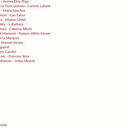
 - Aurora Díaz Plaja
i la Torre Llobeta - Carmen Laforet
d - Mària Sánchez
ésias - Can Fabra
ra - Marina Clotet
ella - J. Barbero
Arpa - Caterina Albert
i el Maresme - Ramon d'Alòs-Moner
arcía Márquez
 - Manuel Arranz
nguerel
cesc Candel
-sec - Francesc Boix
llserola - Josep Miracle
urado