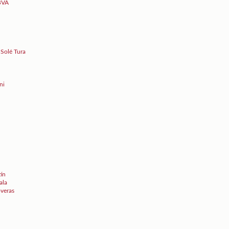
BBVA
 Solé Tura
ni
tín
ala
overas