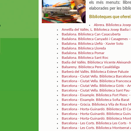
els més menuts: llibres
elaborades per les bibl
Biblioteques que oferei
Abrera. Biblioteca Josep
Ametlla del Vallès, L. Biblioteca Josep Badia 
Badalona. Biblioteca Can Casacuberta
Badalona. Biblioteca Canyadó i Casagemes –
Badalona. Biblioteca Llefià - Xavier Soto
Badalona. Biblioteca Lloreda
Badalona. Biblioteca Pomar
Badalona. Biblioteca Sant Roc
Badia del Vallès. Biblioteca Vicente Aleixand
Balsareny. Biblioteca Pere Casaldàliga
Barberà del Vallès. Biblioteca Esteve Paluzie
Barcelona - Ciutat Vella. Biblioteca Barcelonet
Barcelona - Ciutat Vella. Biblioteca France
Barcelona - Ciutat Vella. Biblioteca Gòtic - 
Barcelona - Ciutat Vella. Biblioteca Sant Pau
Barcelona - Eixample. Biblioteca Fort Pienc
Barcelona - Eixample. Biblioteca Sofia Barat
Barcelona - Gràcia. Biblioteca Vila de Rosa
Barcelona - Horta-Guinardó. Biblioteca El C
Barcelona - Horta-Guinardó. Biblioteca Gui
Barcelona - Horta-Guinardó. Biblioteca Mont
Barcelona - Les Corts. Biblioteca Les Corts -
Barcelona - Les Corts. Biblioteca Montserrat 