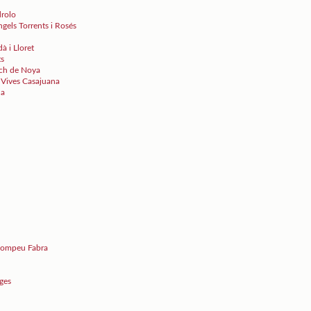
drolo
ngels Torrents i Rosés
à i Lloret
ts
sch de Noya
r Vives Casajuana
la
 Pompeu Fabra
ages