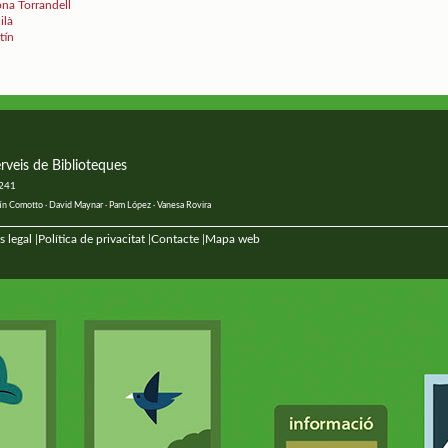
ona Torrandell
ilà
tín
rveis de Biblioteques
 241
ustín Comotto · David Maynar · Pam López · Vanesa Rovira
s legal
Política de privacitat
Contacte
Mapa web
|
|
|