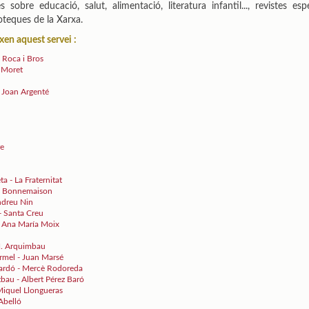
 sobre educació, salut, alimentació, literatura infantil..., revistes esp
ioteques de la Xarxa.
xen aquest servei :
 Roca i Bros
i Moret
 Joan Argenté
re
a - La Fraternitat
sca Bonnemaison
Andreu Nin
 - Santa Creu
 – Ana María Moix
 M. Arquimbau
armel - Juan Marsé
nardó - Mercè Rodoreda
bau - Albert Pérez Baró
 Miquel Llongueras
Abelló