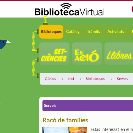
Salta al contingut principal
Navegació
Biblioteques
Catàleg
Tràmits
Activitats
Gènius
Inici
Biblioteques
Serveis
Serveis
Racó de famílies
Estàs interessat en el 