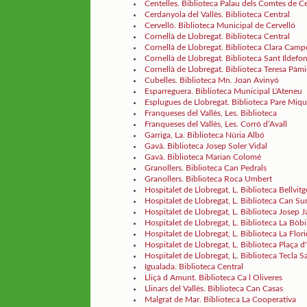
Centelles. Biblioteca Palau dels Comtes de Ce
Cerdanyola del Vallès. Biblioteca Central
Cervelló. Biblioteca Municipal de Cervelló
Cornellà de Llobregat. Biblioteca Central
Cornellà de Llobregat. Biblioteca Clara Cam
Cornellà de Llobregat. Biblioteca Sant Ildefo
Cornellà de Llobregat. Biblioteca Teresa Pàmi
Cubelles. Biblioteca Mn. Joan Avinyó
Esparreguera. Biblioteca Municipal L'Ateneu
Esplugues de Llobregat. Biblioteca Pare Miqu
Franqueses del Vallès, Les. Biblioteca
Franqueses del Vallès, Les. Corró d’Avall
Garriga, La. Biblioteca Núria Albó
Gavà. Biblioteca Josep Soler Vidal
Gavà. Biblioteca Marian Colomé
Granollers. Biblioteca Can Pedrals
Granollers. Biblioteca Roca Umbert
Hospitalet de Llobregat, L. Biblioteca Bellvitg
Hospitalet de Llobregat, L. Biblioteca Can S
Hospitalet de Llobregat, L. Biblioteca Josep 
Hospitalet de Llobregat, L. Biblioteca La Bòbi
Hospitalet de Llobregat, L. Biblioteca La Flor
Hospitalet de Llobregat, L. Biblioteca Plaça 
Hospitalet de Llobregat, L. Biblioteca Tecla S
Igualada. Biblioteca Central
Lliçà d Amunt. Biblioteca Ca l Oliveres
Llinars del Vallès. Biblioteca Can Casas
Malgrat de Mar. Biblioteca La Cooperativa