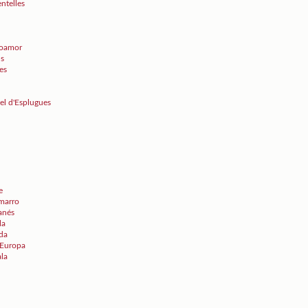
ntelles
poamor
ns
es
el d'Esplugues
e
umarro
Janés
la
ida
d'Europa
ala