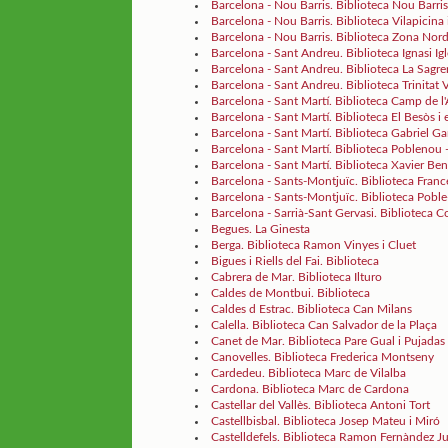
Barcelona - Nou Barris. Biblioteca Nou Barris
Barcelona - Nou Barris. Biblioteca Vilapicina 
Barcelona - Nou Barris. Biblioteca Zona Nor
Barcelona - Sant Andreu. Biblioteca Ignasi Igl
Barcelona - Sant Andreu. Biblioteca La Sagre
Barcelona - Sant Andreu. Biblioteca Trinitat V
Barcelona - Sant Martí. Biblioteca Camp de l'
Barcelona - Sant Martí. Biblioteca El Besòs 
Barcelona - Sant Martí. Biblioteca Gabriel G
Barcelona - Sant Martí. Biblioteca Poblenou
Barcelona - Sant Martí. Biblioteca Xavier Be
Barcelona - Sants-Montjuïc. Biblioteca Fran
Barcelona - Sants-Montjuïc. Biblioteca Poble
Barcelona - Sarrià-Sant Gervasi. Biblioteca Co
Begues. La Ginesta
Berga. Biblioteca Ramon Vinyes i Cluet
Bigues i Riells del Fai. Biblioteca
Cabrera de Mar. Biblioteca Ilturo
Caldes de Montbui. Biblioteca
Caldes d Estrac. Biblioteca Can Milans
Calella. Biblioteca Can Salvador de la Plaça
Canet de Mar. Biblioteca Pare Gual i Pujadas
Canovelles. Biblioteca Frederica Montseny
Cardedeu. Biblioteca Marc de Vilalba
Cardona. Biblioteca Marc de Cardona
Castellar del Vallès. Biblioteca Antoni Tort
Castellbisbal. Biblioteca Josep Mateu i Miró
Castelldefels. Biblioteca Ramon Fernàndez J