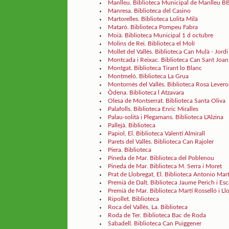
Manlleu. Biblioteca Municipal de Manlleu 
Manresa. Biblioteca del Casino
Martorelles. Biblioteca Lolita Milà
Mataró. Biblioteca Pompeu Fabra
Moià. Biblioteca Municipal 1 d octubre
Molins de Rei. Biblioteca el Molí
Mollet del Vallès. Biblioteca Can Mulà - Jordi
Montcada i Reixac. Biblioteca Can Sant Joan
Montgat. Biblioteca Tirant lo Blanc
Montmeló. Biblioteca La Grua
Montornès del Vallès. Biblioteca Rosa Levero
Òdena. Biblioteca l Atzavara
Olesa de Montserrat. Biblioteca Santa Oliva
Palafolls. Biblioteca Enric Miralles
Palau-solità i Plegamans. Biblioteca L'Alzina
Pallejà. Biblioteca
Papiol, El. Biblioteca Valentí Almirall
Parets del Vallès. Biblioteca Can Rajoler
Piera. Biblioteca
Pineda de Mar. Biblioteca del Poblenou
Pineda de Mar. Biblioteca M. Serra i Moret
Prat de Llobregat, El. Biblioteca Antonio Mar
Premià de Dalt. Biblioteca Jaume Perich i Esc
Premià de Mar. Biblioteca Martí Rosselló i Ll
Ripollet. Biblioteca
Roca del Vallès, La. Biblioteca
Roda de Ter. Biblioteca Bac de Roda
Sabadell. Biblioteca Can Puiggener