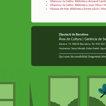
Vilanova i la Geltrú. Biblioteca Armand Card
Vilanova i la Geltrú. Biblioteca Joan Oliva i M
Vilassar de Mar. Biblioteca Ernest Lluch i Mar
Diputació de Barcelona
Àrea de Cultura | Gerència de Se
Zamora, 73. 08018 Barcelona. Tel. 934 022
Il·lustracions: Txesco Montalt · Esther Pradell · Ag
Qui som
Accessibilitat
Seguretat
Aví
|
|
|