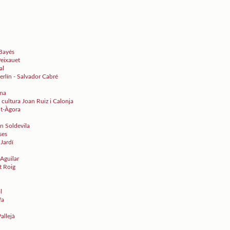
 Bayés
eixauet
al
rlín - Salvador Cabré
ina
 cultura Joan Ruiz i Calonja
nt-Àgora
an Soldevila
ses
Jardí
 Aguilar
t Roig
l
fa
allejà