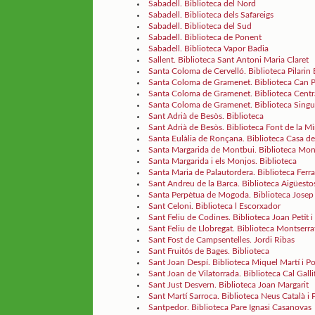
Sabadell. Biblioteca del Nord
Sabadell. Biblioteca dels Safareigs
Sabadell. Biblioteca del Sud
Sabadell. Biblioteca de Ponent
Sabadell. Biblioteca Vapor Badia
Sallent. Biblioteca Sant Antoni Maria Claret
Santa Coloma de Cervelló. Biblioteca Pilarin
Santa Coloma de Gramenet. Biblioteca Can P
Santa Coloma de Gramenet. Biblioteca Centr
Santa Coloma de Gramenet. Biblioteca Singue
Sant Adrià de Besòs. Biblioteca
Sant Adrià de Besòs. Biblioteca Font de la M
Santa Eulàlia de Ronçana. Biblioteca Casa de
Santa Margarida de Montbui. Biblioteca Mo
Santa Margarida i els Monjos. Biblioteca
Santa Maria de Palautordera. Biblioteca Ferr
Sant Andreu de la Barca. Biblioteca Aigüesto
Santa Perpètua de Mogoda. Biblioteca Josep 
Sant Celoni. Biblioteca l Escorxador
Sant Feliu de Codines. Biblioteca Joan Petit i
Sant Feliu de Llobregat. Biblioteca Montserra
Sant Fost de Campsentelles. Jordi Ribas
Sant Fruitós de Bages. Biblioteca
Sant Joan Despí. Biblioteca Miquel Martí i Po
Sant Joan de Vilatorrada. Biblioteca Cal Galli
Sant Just Desvern. Biblioteca Joan Margarit
Sant Martí Sarroca. Biblioteca Neus Català i P
Santpedor. Biblioteca Pare Ignasi Casanovas