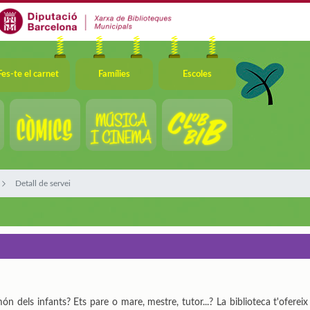
Fes-te el carnet
Famílies
Escoles
Detall de servei
món dels infants? Ets pare o mare, mestre, tutor...? La biblioteca t'ofere