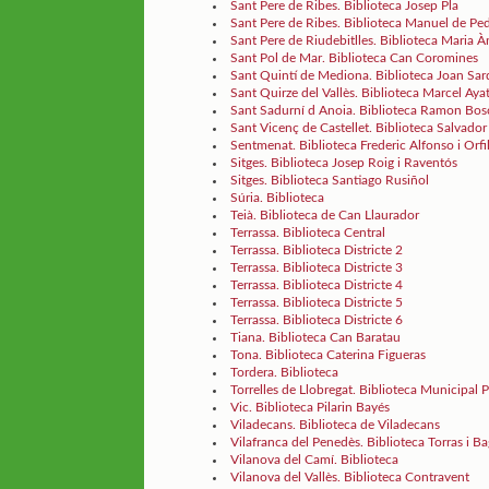
Sant Pere de Ribes. Biblioteca Josep Pla
Sant Pere de Ribes. Biblioteca Manuel de Pe
Sant Pere de Riudebitlles. Biblioteca Maria À
Sant Pol de Mar. Biblioteca Can Coromines
Sant Quintí de Mediona. Biblioteca Joan Sard
Sant Quirze del Vallès. Biblioteca Marcel Aya
Sant Sadurní d Anoia. Biblioteca Ramon Bo
Sant Vicenç de Castellet. Biblioteca Salvado
Sentmenat. Biblioteca Frederic Alfonso i Orfi
Sitges. Biblioteca Josep Roig i Raventós
Sitges. Biblioteca Santiago Rusiñol
Súria. Biblioteca
Teià. Biblioteca de Can Llaurador
Terrassa. Biblioteca Central
Terrassa. Biblioteca Districte 2
Terrassa. Biblioteca Districte 3
Terrassa. Biblioteca Districte 4
Terrassa. Biblioteca Districte 5
Terrassa. Biblioteca Districte 6
Tiana. Biblioteca Can Baratau
Tona. Biblioteca Caterina Figueras
Tordera. Biblioteca
Torrelles de Llobregat. Biblioteca Municipal
Vic. Biblioteca Pilarin Bayés
Viladecans. Biblioteca de Viladecans
Vilafranca del Penedès. Biblioteca Torras i B
Vilanova del Camí. Biblioteca
Vilanova del Vallès. Biblioteca Contravent