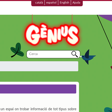
català
español
English
Ajuda
ix un espai on trobar informació de tot tipus sobre